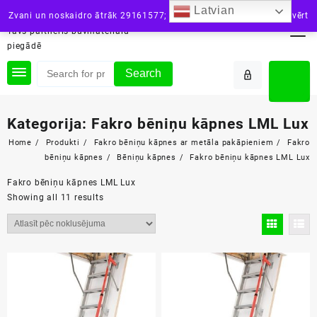
Skip
Latvian
siltini.lv
Zvani un noskaidro ātrāk 29161577; vai raksti: info@siltini.lv
Aizvērt
to
Tavs partneris būvmateriālu
content
piegādē
Search
Kategorija:
Fakro bēniņu kāpnes LML Lux
Home
Produkti
Fakro bēniņu kāpnes ar metāla pakāpieniem
Fakro
bēniņu kāpnes
Bēniņu kāpnes
Fakro bēniņu kāpnes LML Lux
Fakro bēniņu kāpnes LML Lux
Showing all 11 results