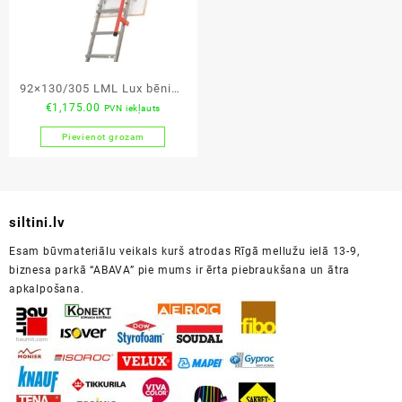
92×130/305 LML Lux bēniņu
€
1,175.00
PVN iekļauts
kāpnes
Pievienot grozam
siltini.lv
Esam būvmateriālu veikals kurš atrodas Rīgā mellužu ielā 13-9,
biznesa parkā “ABAVA” pie mums ir ērta piebraukšana un ātra
apkalpošana.