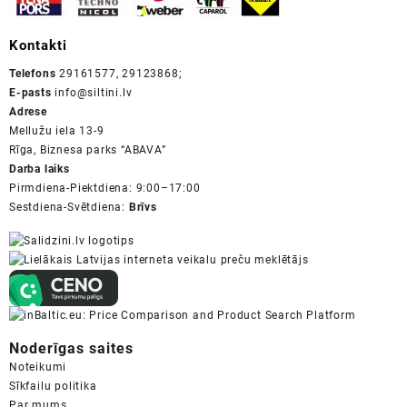
Kontakti
Telefons
29161577, 29123868;
E-pasts
info@siltini.lv
Adrese
Mellužu iela 13-9
Rīga, Biznesa parks “ABAVA”
Darba laiks
Pirmdiena-Piektdiena: 9:00–17:00
Sestdiena-Svētdiena:
Brīvs
Noderīgas saites
Noteikumi
Sīkfailu politika
Par mums