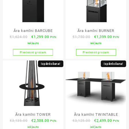
Āra kamīni BARCUBE
Āra kamīni BURNER
Original
Current
Original
Current
€
1,624.00
€
1,299.00
€
1,750.00
€
1,399.00
PVN
PVN
price
price
price
price
iekļauts
iekļauts
was:
is:
was:
is:
Pievienot grozam
Pievienot grozam
€1,624.00.
€1,299.00.
€1,750.00.
€1,399.00
Izpārdošana!
Izpārdošana!
Āra kamīni TOWER
Āra kamīni TWINTABLE
Original
Current
Original
Current
€
3,135.00
€
2,508.00
€
3,125.00
€
2,499.00
PVN
PVN
price
price
price
price
iekļauts
iekļauts