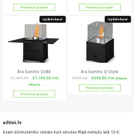
was:
is:
was:
is:
Pievienot grozam
Pievienot grozam
€3,135.00.
€2,508.00.
€3,125.00.
€2,499.00
Izpārdošana!
Izpārdošana!
Āra kamīns CUBE
Āra kamīns Q-Style
Original
Current
Original
Current
€
1,499.00
€
1,199.00
€
435.00
€
349.00
PVN
PVN iekļauts
price
price
price
price
iekļauts
Pievienot grozam
was:
is:
was:
is:
Pievienot grozam
€1,499.00.
€1,199.00.
€435.00.
€349.00.
siltini.lv
Esam būvmateriālu veikals kurš atrodas Rīgā mellužu ielā 13-9,