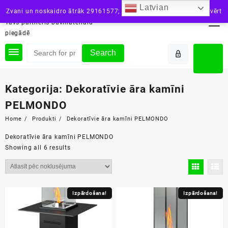
Skip
Latvian
siltini.lv
Zvani un noskaidro ātrāk 29161577; vai raksti: info@siltini.lv
Aizvērt
to
Tavs partneris būvmateriālu
content
piegādē
Search
Kategorija:
Dekoratīvie āra kamīni
PELMONDO
Home
Produkti
Dekoratīvie āra kamīni PELMONDO
Dekoratīvie āra kamīni PELMONDO
Showing all 6 results
Izpārdošana!
Izpārdošana!