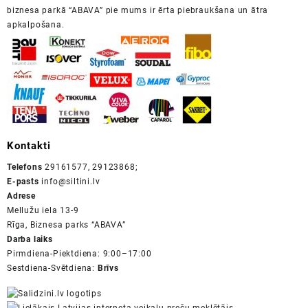
biznesa parkā “ABAVA” pie mums ir ērta piebraukšana un ātra
apkalpošana.
Kontakti
Telefons
29161577, 29123868;
E-pasts
info@siltini.lv
Adrese
Mellužu iela 13-9
Rīga, Biznesa parks “ABAVA”
Darba laiks
Pirmdiena-Piektdiena: 9:00–17:00
Sestdiena-Svētdiena:
Brīvs