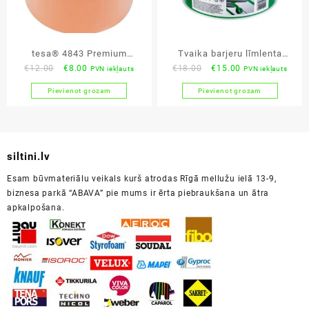
tesa® 4843 Premium
Tvaika barjeru līmlenta
Original
Current
Original
Current
€
12.00
€
8.00
€
18.00
€
15.00
PVN iekļauts
PVN iekļauts
Plastering Tape Orange
TRITONN 60mm x 25m
price
price
price
price
Pievienot grozam
Pievienot grozam
was:
is:
was:
is:
€12.00.
€8.00.
€18.00.
€15.00.
siltini.lv
Esam būvmateriālu veikals kurš atrodas Rīgā mellužu ielā 13-9,
biznesa parkā “ABAVA” pie mums ir ērta piebraukšana un ātra
apkalpošana.