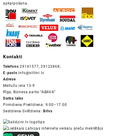
apkalpošana.
Kontakti
Telefons
29161577, 29123868;
E-pasts
info@siltini.lv
Adrese
Mellužu iela 13-9
Rīga, Biznesa parks “ABAVA”
Darba laiks
Pirmdiena-Piektdiena: 9:00–17:00
Sestdiena-Svētdiena:
Brīvs