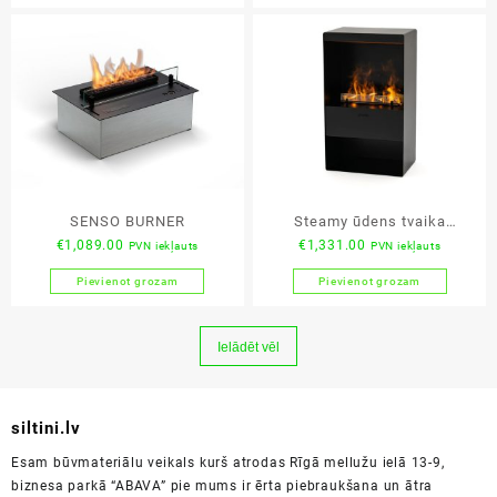
SENSO BURNER
Steamy ūdens tvaika
€
1,089.00
€
1,331.00
PVN iekļauts
PVN iekļauts
kamīns
Pievienot grozam
Pievienot grozam
Ielādēt vēl
siltini.lv
Esam būvmateriālu veikals kurš atrodas Rīgā mellužu ielā 13-9,
biznesa parkā “ABAVA” pie mums ir ērta piebraukšana un ātra