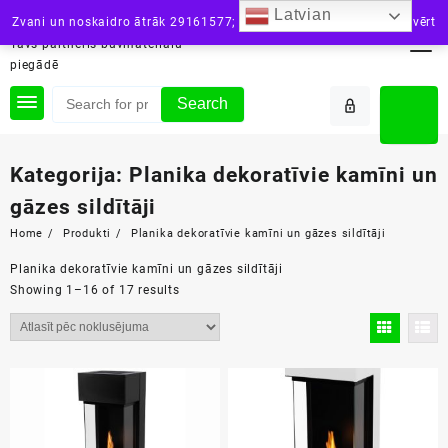
Skip
Latvian
siltini.lv
Zvani un noskaidro ātrāk 29161577; vai raksti: info@siltini.lv
Aizvērt
to
Tavs partneris būvmateriālu
content
piegādē
Search
Kategorija:
Planika dekoratīvie kamīni un
gāzes sildītāji
Home
Produkti
Planika dekoratīvie kamīni un gāzes sildītāji
Planika dekoratīvie kamīni un gāzes sildītāji
Showing 1–16 of 17 results