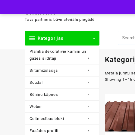
Skip
siltini.lv
to
content
Tavs partneris būvmateriālu piegādē
Kategorijas
Planika dekoratīvie kamīni un
Kategori
gāzes sildītāji
Siltumizolācija
Metāla jumtu se
Showing 1–16 o
Soudal
Bēniņu kāpnes
Weber
Celtniecības bloki
Fasādes profili