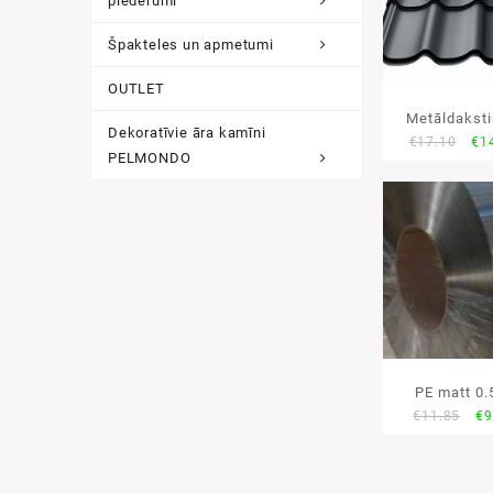
piederumi
Špakteles un apmetumi
OUTLET
Metāldakst
Dekoratīvie āra kamīni
Ori
€
17.10
€
1
matt
PELMONDO
pri
wa
€17
PE matt 0
Or
€
11.85
€
9
metāla
pr
wa
€1