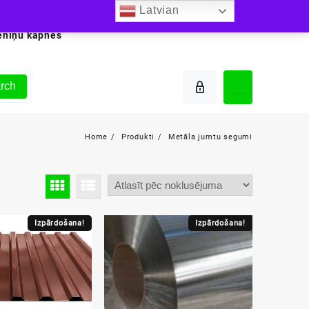
Latvian
ēniņu kāpnes
rch
Home
Produkti
Metāla jumtu segumi
Izpārdošana!
Izpārdošana!