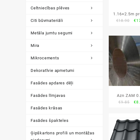
Celtniecības plēves
1.16×2.5m pr
Citi būvmateriāli
Ori
€
18.90
€
1
lo
pri
Metāla jumtu segumi
wa
€18
Mira
Mikrocements
Dekoratīvie apmetumi
Fasādes apdares dēļi
Azn ZAM 0
Fasādes līmjavas
Ori
€
9.85
€
8
metāla
Fasādes krāsas
pri
wa
Fasādes špakteles
€9.
Ģipškartons profili un montāžas