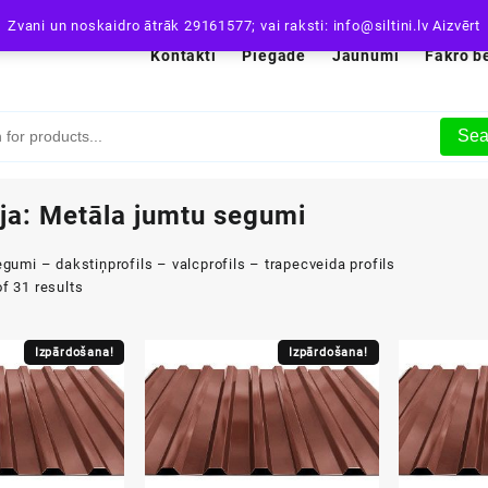
Zvani un noskaidro ātrāk 29161577; vai raksti: info@siltini.lv
Aizvērt
Kontakti
Piegāde
Jaunumi
Fakro b
Sea
ja:
Metāla jumtu segumi
gumi – dakstiņprofils – valcprofils – trapecveida profils
f 31 results
Izpārdošana!
Izpārdošana!