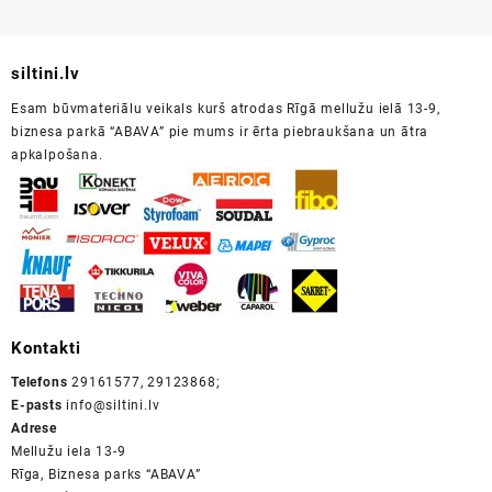
€38.00.
€33.00.
siltini.lv
Esam būvmateriālu veikals kurš atrodas Rīgā mellužu ielā 13-9,
biznesa parkā “ABAVA” pie mums ir ērta piebraukšana un ātra
apkalpošana.
Kontakti
Telefons
29161577, 29123868;
E-pasts
info@siltini.lv
Adrese
Mellužu iela 13-9
Rīga, Biznesa parks “ABAVA”