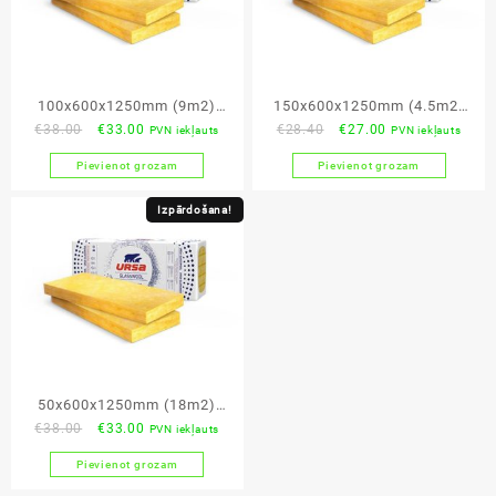
100x600x1250mm (9m2)
150x600x1250mm (4.5m2)
Original
Current
Original
Current
€
38.00
€
33.00
€
28.40
€
27.00
PVN iekļauts
PVN iekļauts
URSA PROFILO 39
URSA PROFILO 39
price
price
price
price
Pievienot grozam
Pievienot grozam
was:
is:
was:
is:
€38.00.
€33.00.
€28.40.
€27.00.
Izpārdošana!
50x600x1250mm (18m2)
Original
Current
€
38.00
€
33.00
PVN iekļauts
URSA PROFILO 39
price
price
Pievienot grozam
was:
is: