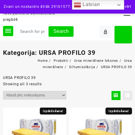
Skip
Latvian
siltini.lv
Zvani un noskaidro ātrāk 29161577; vai raksti: info@siltini.lv
Aizvērt
to
Tavs partneris būvmateriālu
content
piegādē
Search
Kategorija:
URSA PROFILO 39
Home
Produkti
Ursa minerālvate loksnes
Ursa
minerālvate
Siltumizolācija
URSA PROFILO 39
URSA PROFILO 39
Showing all 3 results
Izpārdošana!
Izpārdošana!