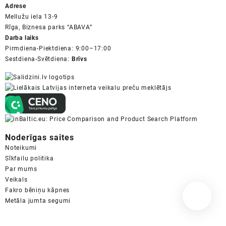
Adrese
Mellužu iela 13-9
Rīga, Biznesa parks “ABAVA”
Darba laiks
Pirmdiena-Piektdiena: 9:00–17:00
Sestdiena-Svētdiena:
Brīvs
Noderīgas saites
Noteikumi
Sīkfailu politika
Par mums
Veikals
Fakro bēniņu kāpnes
Metāla jumta segumi