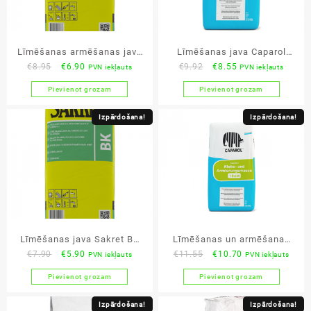
Līmēšanas armēšanas java
Līmēšanas java Caparol
Original
Current
Original
Current
€
8.95
€
6.90
€
9.92
€
8.55
PVN iekļauts
PVN iekļauts
Sakret BAK 25kg
Dammkleber 185
price
price
price
price
Pievienot grozam
Pievienot grozam
was:
is:
was:
is:
€8.95.
€6.90.
€9.92.
€8.55.
Izpārdošana!
Izpārdošana!
Līmēšanas java Sakret BK
Līmēšanas un armēšanas
Original
Current
Original
Current
€
7.90
€
5.90
€
11.55
€
10.70
PVN iekļauts
PVN iekļauts
25kg
java Caparol 186M
price
price
price
price
Pievienot grozam
Pievienot grozam
was:
is:
was:
is:
€7.90.
€5.90.
€11.55.
€10.70.
Izpārdošana!
Izpārdošana!