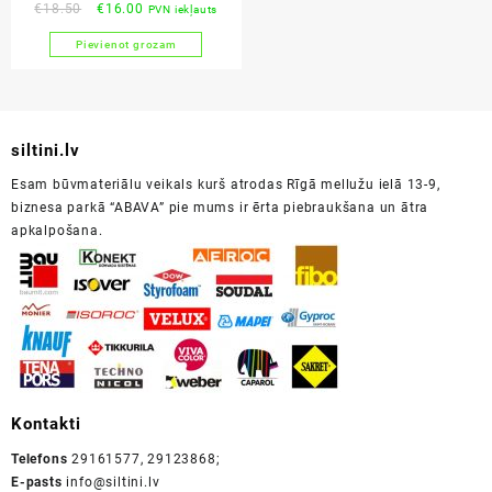
Original
Current
€
18.50
€
16.00
PVN iekļauts
ArmaReno 700
price
price
Pievienot grozam
was:
is:
€18.50.
€16.00.
siltini.lv
Esam būvmateriālu veikals kurš atrodas Rīgā mellužu ielā 13-9,
biznesa parkā “ABAVA” pie mums ir ērta piebraukšana un ātra
apkalpošana.
Kontakti
Telefons
29161577, 29123868;
E-pasts
info@siltini.lv