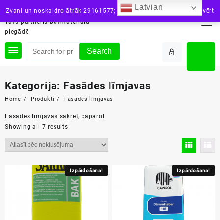
Skip
Latvian
siltini.lv
Zvani un noskaidro ātrāk 29161577; vai raksti: info@siltini.lv
Aizvērt
to
Tavs partneris būvmateriālu
content
piegādē
Search
Kategorija:
Fasādes līmjavas
Home
Produkti
Fasādes līmjavas
Fasādes līmjavas sakret, caparol
Showing all 7 results
Izpārdošana!
Izpārdošana!