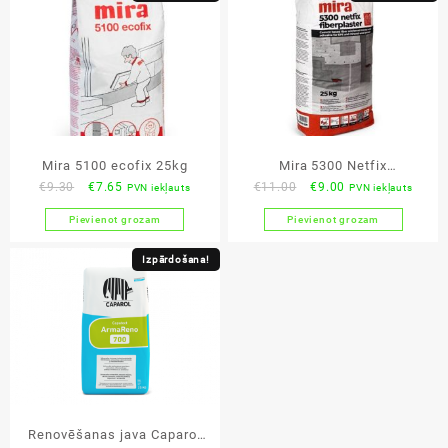
Mira 5100 ecofix 25kg
Mira 5300 Netfix
Original
Current
Original
Current
€
9.30
€
7.65
€
11.00
€
9.00
PVN iekļauts
PVN iekļauts
Fiberplaster 25kg
price
price
price
price
Pievienot grozam
Pievienot grozam
was:
is:
was:
is:
€9.30.
€7.65.
€11.00.
€9.00.
Izpārdošana!
Renovēšanas java Caparol