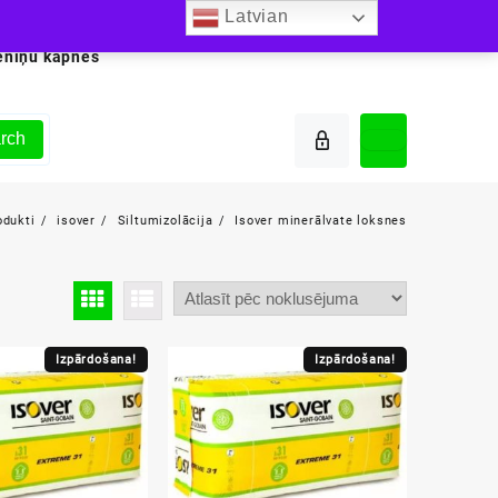
Latvian
ēniņu kāpnes
rch
odukti
isover
Siltumizolācija
Isover minerālvate loksnes
Izpārdošana!
Izpārdošana!