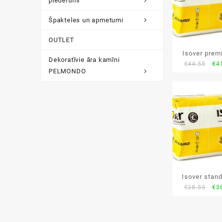
piederumi
Špakteles un apmetumi
OUTLET
Isover pre
Dekoratīvie āra kamīni
Ori
€
44.55
€
4
PELMONDO
pri
wa
€44
Isover stan
Ori
€
38.55
€
3
pri
wa
€38