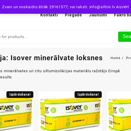
Zvani un noskaidro ātrāk 29161577; vai raksti: info@siltini.lv
Aizvērt
Kontakti
Piegāde
Jaunumi
Fakro b
Sea
ja:
Isover minerālvate loksnes
Home
Pr
is minerālvates un citu siltumizolācijas materiālu ražotājs Eiropā
results
Izpārdošana!
Izpārdošana!