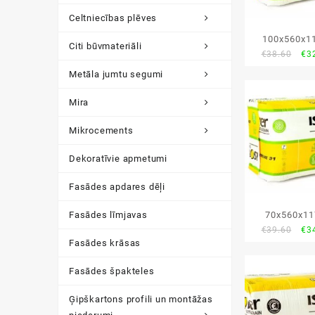
Celtniecības plēves
100x560x1
Citi būvmateriāli
Ori
€
38.60
€
3
Extr
pri
Metāla jumtu segumi
wa
€38
Mira
Mikrocements
Dekoratīvie apmetumi
Fasādes apdares dēļi
70x560x11
Fasādes līmjavas
Ori
€
39.60
€
3
Extr
Fasādes krāsas
pri
wa
Fasādes špakteles
€39
Ģipškartons profili un montāžas