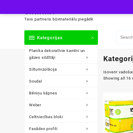
Skip
siltini.lv
to
content
Tavs partneris būvmateriālu piegādē
Kategorijas
Planika dekoratīvie kamīni un
Kategori
gāzes sildītāji
Siltumizolācija
Isoverir vadoša
Showing all 16 
Soudal
Bēniņu kāpnes
Weber
Celtniecības bloki
Fasādes profili