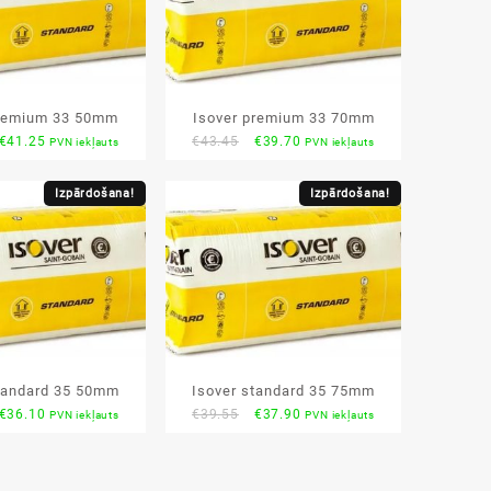
premium 33 50mm
Isover premium 33 70mm
Original
Current
Original
Current
€
41.25
€
43.45
€
39.70
PVN iekļauts
PVN iekļauts
price
price
price
price
was:
is:
was:
is:
Izpārdošana!
Izpārdošana!
€44.55.
€41.25.
€43.45.
€39.70.
tandard 35 50mm
Isover standard 35 75mm
Original
Current
Original
Current
€
36.10
€
39.55
€
37.90
PVN iekļauts
PVN iekļauts
price
price
price
price
was:
is:
was:
is:
€38.55.
€36.10.
€39.55.
€37.90.