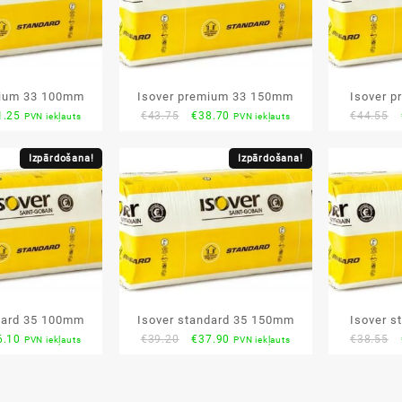
mium 33 100mm
Isover premium 33 150mm
Isover 
ginal
Current
Original
Current
1.25
€
43.75
€
38.70
€
44.55
PVN iekļauts
PVN iekļauts
ce
price
price
price
s:
is:
was:
is:
Izpārdošana!
Izpārdošana!
.55.
€41.25.
€43.75.
€38.70.
dard 35 100mm
Isover standard 35 150mm
Isover s
ginal
Current
Original
Current
6.10
€
39.20
€
37.90
€
38.55
PVN iekļauts
PVN iekļauts
ce
price
price
price
s:
is:
was:
is:
.55.
€36.10.
€39.20.
€37.90.