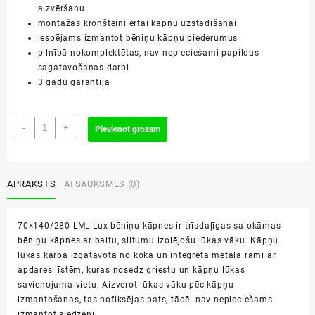
aizvēršanu
montāžas kronšteini ērtai kāpņu uzstādīšanai
iespējams izmantot bēniņu kāpņu piederumus
pilnībā nokomplektētas, nav nepieciešami papildus
sagatavošanas darbi
3 gadu garantija
70x140/280
-
+
Pievienot grozam
LML
Lux
bēniņu
kāpnes
APRAKSTS
ATSAUKSMES (0)
daudzums
70×140/280 LML Lux bēniņu kāpnes ir trīsdaļīgas salokāmas
bēniņu kāpnes ar baltu, siltumu izolējošu lūkas vāku. Kāpņu
lūkas kārba izgatavota no koka un integrēta metāla rāmī ar
apdares līstēm, kuras nosedz griestu un kāpņu lūkas
savienojuma vietu. Aizverot lūkas vāku pēc kāpņu
izmantošanas, tas nofiksējas pats, tādēļ nav nepieciešams
izmantot slēdzeni.