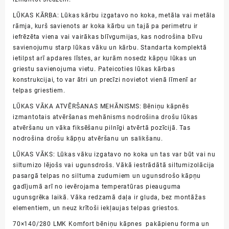
LŪKAS KĀRBA: Lūkas kārbu izgatavo no koka, metāla vai metāla
rāmja, kurš savienots ar koka kārbu un tajā pa perimetru ir
iefrēzēta viena vai vairākas blīvgumijas, kas nodrošina blīvu
savienojumu starp lūkas vāku un kārbu. Standarta komplektā
ietilpst arī apdares līstes, ar kurām nosedz kāpņu lūkas un
griestu savienojuma vietu. Pateicoties lūkas kārbas
konstrukcijai, to var ātri un precīzi novietot vienā līmenī ar
telpas griestiem.
LŪKAS VĀKA ATVĒRŠANAS MEHĀNISMS: Bēniņu kāpnēs
izmantotais atvēršanas mehānisms nodrošina drošu lūkas
atvēršanu un vāka fiksēšanu pilnīgi atvērtā pozīcijā. Tas
nodrošina drošu kāpņu atvēršanu un salikšanu.
LŪKAS VĀKS: Lūkas vāku izgatavo no koka un tas var būt vai nu
siltumizo lējošs vai ugunsdrošs. Vākā iestrādātā siltumizolācija
pasargā telpas no siltuma zudumiem un ugunsdrošo kāpņu
gadījumā arī no ievērojama temperatūras pieauguma
ugunsgrēka laikā. Vāka redzamā daļa ir gluda, bez montāžas
elementiem, un neuz krītoši iekļaujas telpas griestos.
70×140/280 LMK Komfort bēniņu kāpnes pakāpienu forma un