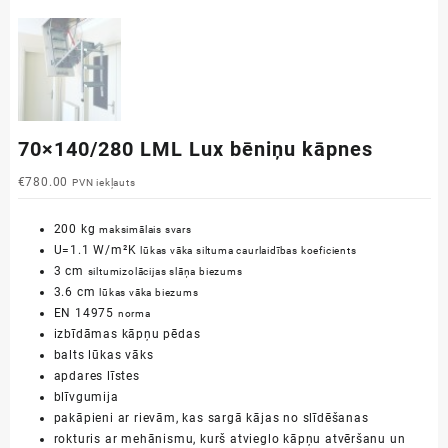
70×140/280 LML Lux bēniņu kāpnes
€
780.00
PVN iekļauts
200 kg
maksimālais svars
U=1.1 W/m²K
lūkas vāka siltuma caurlaidības koeficients
3 cm
siltumizolācijas slāņa biezums
3.6 cm
lūkas vāka biezums
EN 14975
norma
izbīdāmas kāpņu pēdas
balts lūkas vāks
apdares līstes
blīvgumija
pakāpieni ar rievām, kas sargā kājas no slīdēšanas
rokturis ar mehānismu, kurš atvieglo kāpņu atvēršanu un