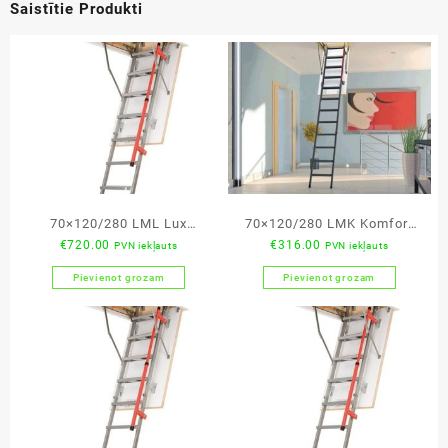
Saistītie Produkti
70×120/280 LML Lux
70×120/280 LMK Komfort
€
720.00
€
316.00
PVN iekļauts
PVN iekļauts
bēniņu kāpnes
bēniņu kāpnes
Pievienot grozam
Pievienot grozam