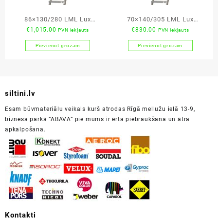
86×130/280 LML Lux
70×140/305 LML Lux
€
1,015.00
€
830.00
PVN iekļauts
PVN iekļauts
bēniņu kāpnes
bēniņu kāpnes
Pievienot grozam
Pievienot grozam
siltini.lv
Esam būvmateriālu veikals kurš atrodas Rīgā mellužu ielā 13-9,
biznesa parkā “ABAVA” pie mums ir ērta piebraukšana un ātra
apkalpošana.
Kontakti