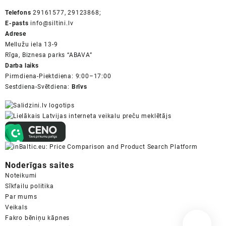
Telefons
29161577, 29123868;
E-pasts
info@siltini.lv
Adrese
Mellužu iela 13-9
Rīga, Biznesa parks “ABAVA”
Darba laiks
Pirmdiena-Piektdiena: 9:00–17:00
Sestdiena-Svētdiena:
Brīvs
Noderīgas saites
Noteikumi
Sīkfailu politika
Par mums
Veikals
Fakro bēniņu kāpnes