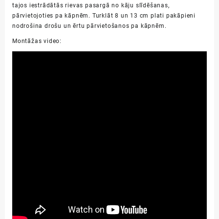
tajos iestrādātās rievas pasargā no kāju slīdēšanas,
pārvietojoties pa kāpnēm. Turklāt 8 un 13 cm plati pakāpieni
nodrošina drošu un
ērtu
pārvietošanos pa
kāpnēm.
Montāžas video: