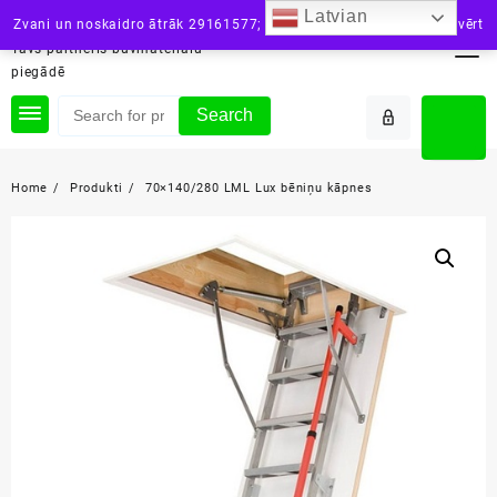
Skip
Latvian
siltini.lv
Zvani un noskaidro ātrāk 29161577; vai raksti: info@siltini.lv
Aizvērt
to
Tavs partneris būvmateriālu
content
piegādē
Search
Home
Produkti
70×140/280 LML Lux bēniņu kāpnes