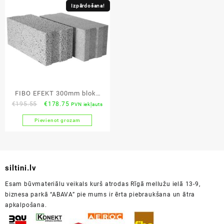
€220.00.
€199.36.
€220.00.
€198.91.
Izpārdošana!
FIBO EFEKT 300mm bloks
Original
Current
€
195.55
€
178.75
PVN iekļauts
3MPa
price
price
Pievienot grozam
was:
is:
€195.55.
€178.75.
siltini.lv
Esam būvmateriālu veikals kurš atrodas Rīgā mellužu ielā 13-9,
biznesa parkā “ABAVA” pie mums ir ērta piebraukšana un ātra
apkalpošana.