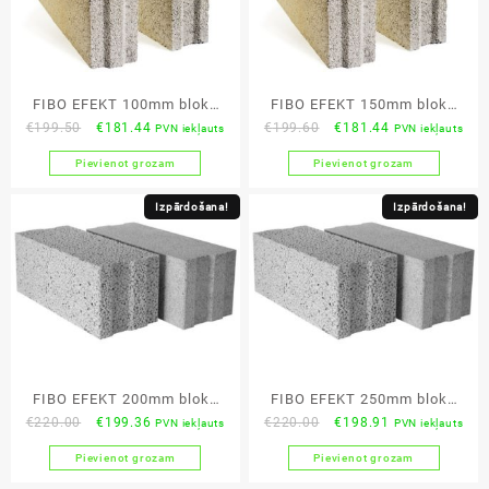
FIBO EFEKT 100mm bloks
FIBO EFEKT 150mm bloks
Original
Current
Original
Current
€
199.50
€
181.44
€
199.60
€
181.44
PVN iekļauts
PVN iekļauts
3MPa (1.2960 m³/pal)
3MPa (1.2960 m³/pal)
price
price
price
price
Pievienot grozam
Pievienot grozam
was:
is:
was:
is:
€199.50.
€181.44.
€199.60.
€181.44.
Izpārdošana!
Izpārdošana!
FIBO EFEKT 200mm bloks
FIBO EFEKT 250mm bloks
Original
Current
Original
Current
€
220.00
€
199.36
€
220.00
€
198.91
PVN iekļauts
PVN iekļauts
3MPa
3MPa
price
price
price
price
Pievienot grozam
Pievienot grozam
was:
is:
was:
is: