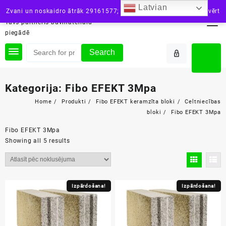
Skip
Latvian
siltini.lv
Zvani un noskaidro ātrāk 29161577; vai raksti: info@siltini.lv
Aizvērt
to
Tavs partneris būvmateriālu
content
piegādē
Search
Kategorija:
Fibo EFEKT 3Mpa
Home
Produkti
Fibo EFEKT keramzīta bloki
Celtniecības
bloki
Fibo EFEKT 3Mpa
Fibo EFEKT 3Mpa
Showing all 5 results
Izpārdošana!
Izpārdošana!