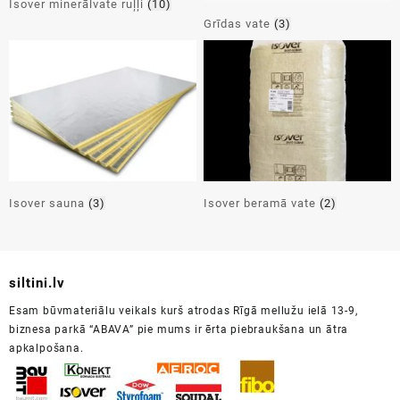
Isover minerālvate ruļļi
(10)
Grīdas vate
(3)
Isover sauna
(3)
Isover beramā vate
(2)
siltini.lv
Esam būvmateriālu veikals kurš atrodas Rīgā mellužu ielā 13-9,
biznesa parkā “ABAVA” pie mums ir ērta piebraukšana un ātra
apkalpošana.