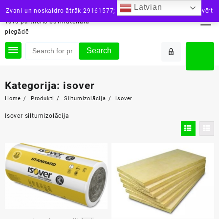
Skip
Latvian
siltini.lv
Zvani un noskaidro ātrāk 29161577; vai raksti: info@siltini.lv
Aizvērt
to
Tavs partneris būvmateriālu
content
piegādē
Search
Kategorija:
isover
Home
Produkti
Siltumizolācija
isover
Isover siltumizolācija