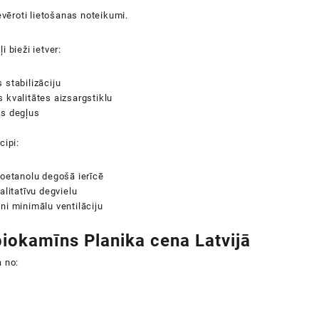
ievēroti lietošanas noteikumi.
i bieži ietver:
 stabilizāciju
 kvalitātes aizsargstiklu
as degļus
cipi:
ioetanolu degošā ierīcē
valitatīvu degvielu
ni minimālu ventilāciju
iokamīns Planika cena Latvijā
 no:
a