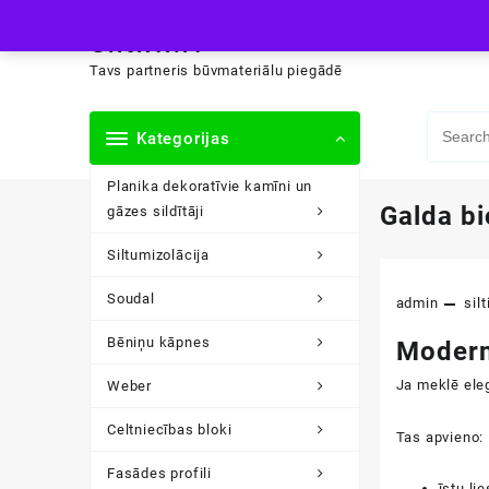
Skip
siltini.lv
to
content
Tavs partneris būvmateriālu piegādē
Kategorijas
Planika dekoratīvie kamīni un
Galda b
gāzes sildītāji
Siltumizolācija
Soudal
admin
silt
Bēniņu kāpnes
Modern
Ja meklē ele
Weber
Celtniecības bloki
Tas apvieno:
Fasādes profili
īstu li