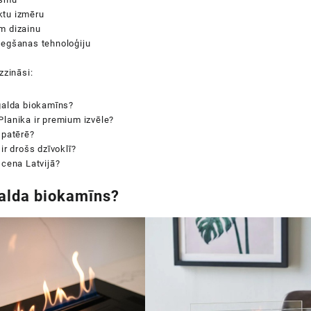
tu izmēru
m dizainu
degšanas tehnoloģiju
zzināsi:
galda biokamīns?
lanika ir premium izvēle?
 patērē?
 ir drošs dzīvoklī?
 cena Latvijā?
galda biokamīns?