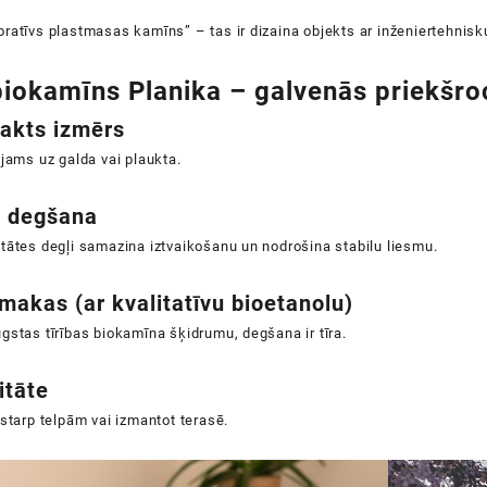
ratīvs plastmasas kamīns” – tas ir dizaina objekts ar inženiertehnisku
biokamīns Planika – galvenās priekšro
akts izmērs
ojams uz galda vai plaukta.
a degšana
tātes degļi samazina iztvaikošanu un nodrošina stabilu liesmu.
smakas (ar kvalitatīvu bioetanolu)
gstas tīrības biokamīna šķidrumu, degšana ir tīra.
itāte
 starp telpām vai izmantot terasē.