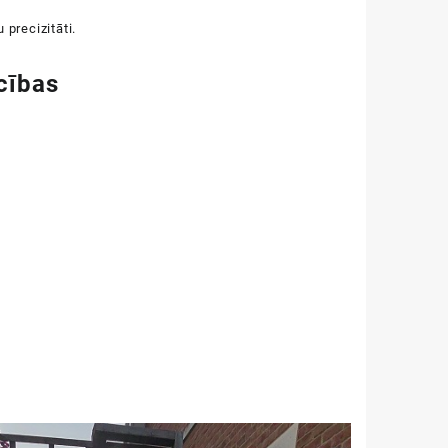
 precizitāti.
cības