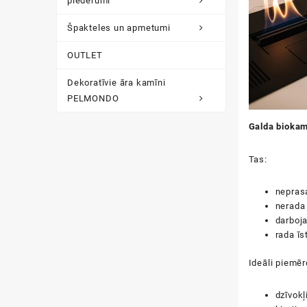
piederumi
Špakteles un apmetumi
OUTLET
Dekoratīvie āra kamīni
PELMONDO
Galda bioka
Tas:
nepras
nerada
darboja
rada īs
Ideāli piemēr
dzīvok