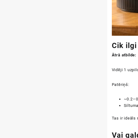
Cik ilg
Ātrā atbilde:
Vidēji 1 uzpi
Patēriņš:
~0.2–0.
Siltum
Tas ir ideāls
Vai gal