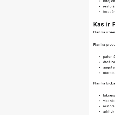
birojie
restor
terasē
Kas ir 
Planika ir vi
Planika produ
patent
drošīb
augstas
starpta
Planika bioka
luksus
viesnī
restor
arhitek