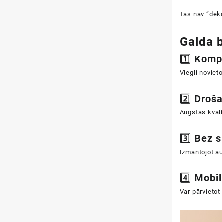
Tas nav “deko
Galda 
1️⃣ Komp
Viegli noviet
2️⃣ Droš
Augstas kvali
3️⃣ Bez 
Izmantojot au
4️⃣ Mobil
Var pārvietot