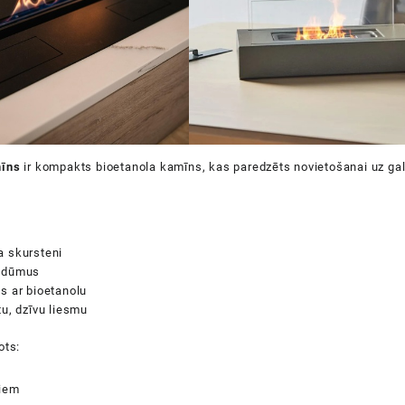
mīns
ir kompakts bioetanola kamīns, kas paredzēts novietošanai uz gal
a skursteni
 dūmus
s ar bioetanolu
tu, dzīvu liesmu
ots:
ļiem