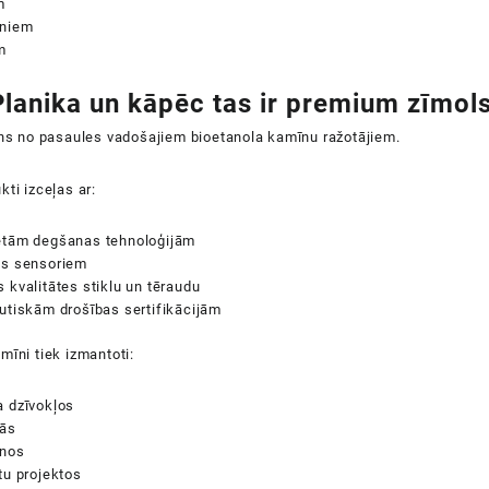
m
āniem
m
Planika un kāpēc tas ir premium zīmol
ens no pasaules vadošajiem bioetanola kamīnu ražotājiem.
kti izceļas ar:
ētām degšanas tehnoloģijām
as sensoriem
 kvalitātes stiklu un tēraudu
utiskām drošības sertifikācijām
mīni tiek izmantoti:
a dzīvokļos
cās
ānos
tu projektos