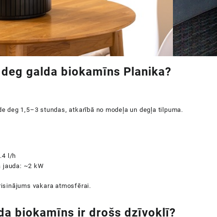
i deg galda biokamīns Planika?
lde deg 1,5–3 stundas, atkarībā no modeļa un degļa tilpuma.
4 l/h
a jauda: ~2 kW
 risinājums vakara atmosfērai.
da biokamīns ir drošs dzīvoklī?