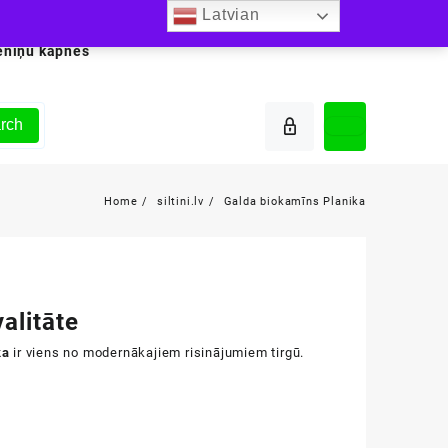
Latvian
ēniņu kāpnes
rch
Home
siltini.lv
Galda biokamīns Planika
alitāte
ka
ir viens no modernākajiem risinājumiem tirgū.