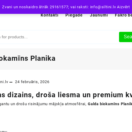
Zvani un noskaidro ātrāk 29161577; vai raksti: info@siltini.lv
Aizvērt
Kontakti
Piegāde
Jaunumi
Fakro b
Sea
iokamīns Planika
ini.lv
24 februāris, 2026
s dizains, droša liesma un premium kv
gantu un drošu risinājumu mājokļa atmosfērai,
Galda biokamīns Plani
esmu