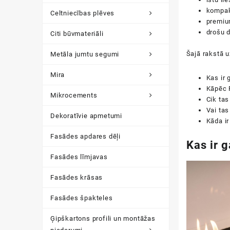
kompak
Celtniecības plēves
premiu
drošu 
Citi būvmateriāli
Šajā rakstā u
Metāla jumtu segumi
Mira
Kas ir 
Kāpēc P
Mikrocements
Cik tas
Vai tas
Dekoratīvie apmetumi
Kāda ir
Fasādes apdares dēļi
Kas ir 
Fasādes līmjavas
Fasādes krāsas
Fasādes špakteles
Ģipškartons profili un montāžas