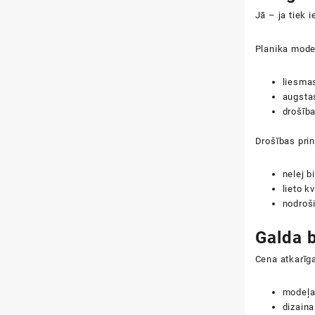
Jā – ja tiek 
Planika modeļ
liesmas
augstas
drošīb
Drošības prin
nelej b
lieto k
nodroši
Galda b
Cena atkarīga
modeļ
dizaina