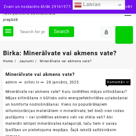
Skip
Latvian
siltini.lv
Zvani un noskaidro ātrāk 29161577; vai raksti: info@siltini.lv
Aizvērt
to
Tavs partneris būvmateriālu
content
piegādē
Search
Birka:
Minerālvate vai akmens vate?
Home
Jaunumi
Minerālvate vai akmens vate?
Minerālvate vai akmens vate?
admin
siltini.lv
28 janvāris, 2025
Komentāri ir
Minerā
izslēgti
Minerālvate vai akmens vate? Kuru izvēlēties mājas siltināšanai?
vai
Mājas siltināšana ir būtisks solis energoefektivitātes uzlabošanai
akmen
un komforta nodrošināšanai. Viens no populārākajiem
vate?
siltumizolācijas materiāliem ir minerālvate, bet bieži vien rodas
jautājums – vai izvēlēties akmens vati vai stikla vati? Abi
materiāli ietilpst minerālvates kategorijā, taču tiem ir savas
īpašības un pielietojuma iespējas. Šajā rakstā salīdzināsim