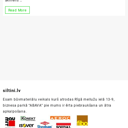
akmens …
Minerālvate
Read More
vai
akmens
vate?
siltini.lv
Esam būvmateriālu veikals kurš atrodas Rīgā mellužu ielā 13-9,
biznesa parkā “ABAVA” pie mums ir ērta piebraukšana un ātra
apkalpošana.