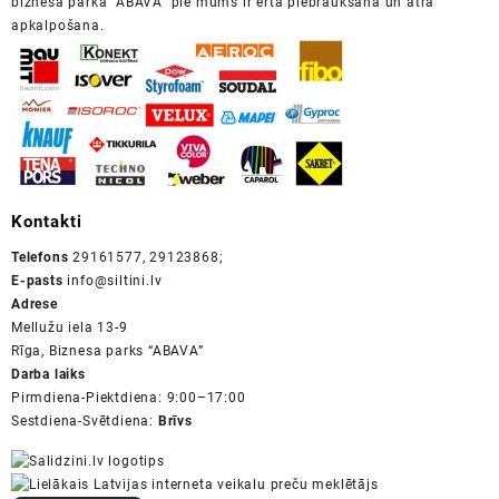
biznesa parkā “ABAVA” pie mums ir ērta piebraukšana un ātra
apkalpošana.
Kontakti
Telefons
29161577, 29123868;
E-pasts
info@siltini.lv
Adrese
Mellužu iela 13-9
Rīga, Biznesa parks “ABAVA”
Darba laiks
Pirmdiena-Piektdiena: 9:00–17:00
Sestdiena-Svētdiena:
Brīvs