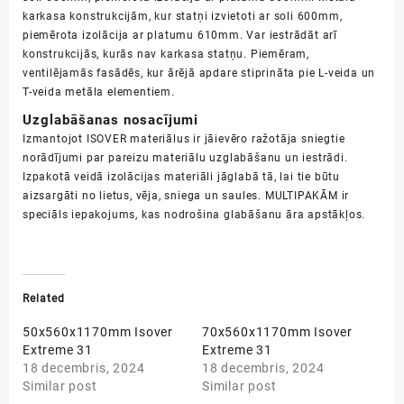
karkasa konstrukcijām, kur statņi izvietoti ar soli 600mm,
piemērota izolācija ar platumu 610mm. Var iestrādāt arī
konstrukcijās, kurās nav karkasa statņu. Piemēram,
ventilējamās fasādēs, kur ārējā apdare stiprināta pie L-veida un
T-veida metāla elementiem.
Uzglabāšanas nosacījumi
Izmantojot ISOVER materiālus ir jāievēro ražotāja sniegtie
norādījumi par pareizu materiālu uzglabāšanu un iestrādi.
Izpakotā veidā izolācijas materiāli jāglabā tā, lai tie būtu
aizsargāti no lietus, vēja, sniega un saules. MULTIPAKĀM ir
speciāls iepakojums, kas
nodrošina
glabāšanu āra
apstākļos
.
Related
50x560x1170mm Isover
70x560x1170mm Isover
Extreme 31
Extreme 31
18 decembris, 2024
18 decembris, 2024
Similar post
Similar post