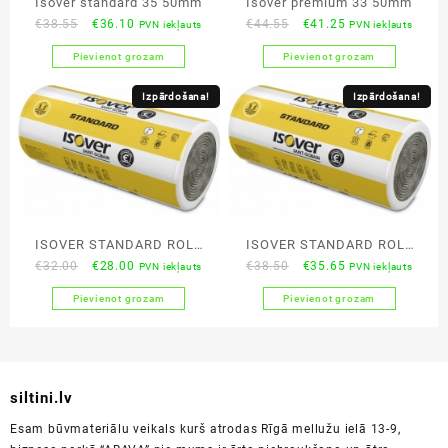
Isover standard 35 50mm
Isover premium 33 50mm
Original
Current
Original
Current
€
38.55
€
36.10
€
44.55
€
41.25
PVN iekļauts
PVN iekļauts
price
price
price
price
Pievienot grozam
Pievienot grozam
was:
is:
was:
is:
€38.55.
€36.10.
€44.55.
€41.25.
Izpārdošana!
Izpārdošana!
ISOVER STANDARD ROLL
ISOVER STANDARD ROLL
Original
Current
Original
Current
€
32.00
€
28.00
€
38.50
€
35.65
PVN iekļauts
PVN iekļauts
42
40 50mm
price
price
price
price
Pievienot grozam
Pievienot grozam
was:
is:
was:
is:
€32.00.
€28.00.
€38.50.
€35.65.
siltini.lv
Esam būvmateriālu veikals kurš atrodas Rīgā mellužu ielā 13-9,