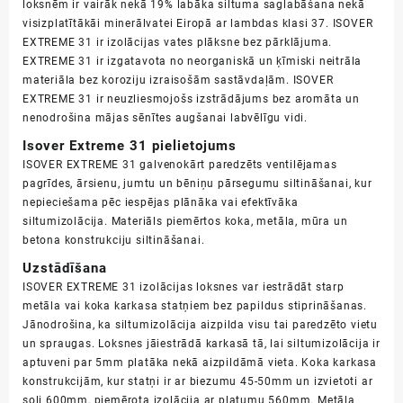
loksnēm ir vairāk nekā 19% labāka siltuma saglabāšana nekā
visizplatītākāi minerālvatei Eiropā ar lambdas klasi 37. ISOVER
EXTREME 31 ir izolācijas vates plāksne bez pārklājuma.
EXTREME 31 ir izgatavota no neorganiskā un ķīmiski neitrāla
materiāla bez koroziju izraisošām sastāvdaļām. ISOVER
EXTREME 31 ir neuzliesmojošs izstrādājums bez aromāta un
nenodrošina mājas sēnītes augšanai labvēlīgu vidi.
Isover Extreme 31 pielietojums
ISOVER EXTREME 31 galvenokārt paredzēts ventilējamas
pagrīdes, ārsienu, jumtu un bēniņu pārsegumu siltināšanai, kur
nepieciešama pēc iespējas plānāka vai efektīvāka
siltumizolācija. Materiāls piemērtos koka, metāla, mūra un
betona konstrukciju siltināšanai.
Uzstādīšana
ISOVER EXTREME 31 izolācijas loksnes var iestrādāt starp
metāla vai koka karkasa statņiem bez papildus stiprināšanas.
Jānodrošina, ka siltumizolācija aizpilda visu tai paredzēto vietu
un spraugas. Loksnes jāiestrādā karkasā tā, lai siltumizolācija ir
aptuveni par 5mm platāka nekā aizpildāmā vieta. Koka karkasa
konstrukcijām, kur statņi ir ar biezumu 45-50mm un izvietoti ar
soli 600mm, piemērota izolācija ar platumu 560mm. Metāla