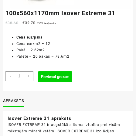
100x560x1170mm Isover Extreme 31
Original
Current
€
38.60
€
32.70
PVN iekļauts
price
price
was:
is:
Cena eur/paka
€38.60.
€32.70.
Cena eur/m2 – 12
Pakā – 2.62m2
Paletē – 20 pakas – 78.6m2
100x560x1170mm
-
+
Pievienot grozam
Isover
Extreme
31
daudzums
APRAKSTS
Isover Extreme 31 apraksts
ISOVER EXTREME 31 ir augstākā siltuma izturība pret visām
mīkstajām minerālvatēm. ISOVER EXTREME 31 izolācijas