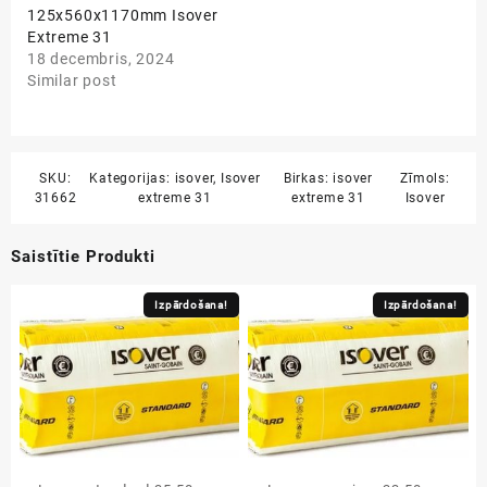
125x560x1170mm Isover
Extreme 31
18 decembris, 2024
Similar post
SKU:
Kategorijas:
isover
,
Isover
Birkas:
isover
Zīmols:
31662
extreme 31
extreme 31
Isover
Saistītie Produkti
Izpārdošana!
Izpārdošana!