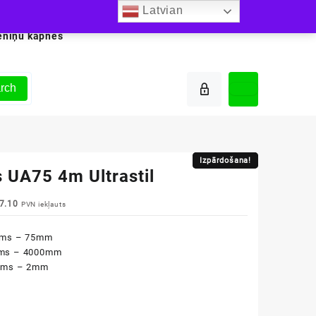
Latvian
ēniņu kāpnes
rch
Izpārdošana!
Izpārdošana!
s UA75 4m Ultrastil
iginal
Current
7.10
PVN iekļauts
ice
price
s:
is:
ums – 75mm
8.90.
€17.10.
ms – 4000mm
ums – 2mm