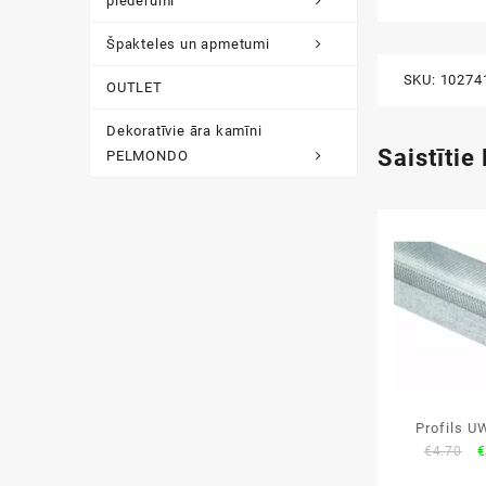
piederumi
Špakteles un apmetumi
SKU:
10274
OUTLET
Dekoratīvie āra kamīni
Saistītie
PELMONDO
Profils U
O
€
4.70
€
p