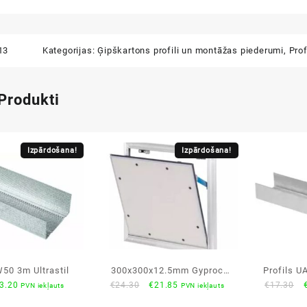
13
Kategorijas:
Ģipškartons profili un montāžas piederumi
,
Prof
 Produkti
Izpārdošana!
Izpārdošana!
W50 3m Ultrastil
300x300x12.5mm Gyproc
Profils U
riginal
Current
Original
Current
O
3.20
€
24.30
€
21.85
€
17.30
PVN iekļauts
PVN iekļauts
AluLight ģipškartona
rice
price
price
price
p
revīzijas lūkas