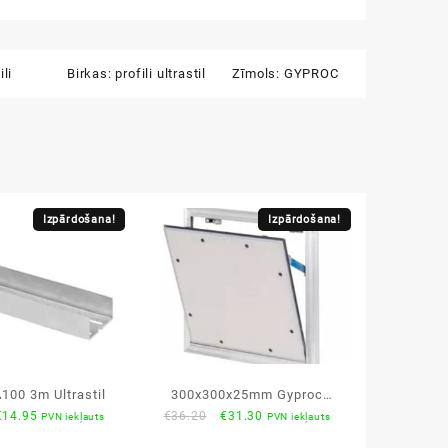
ili
Birkas:
profili ultrastil
Zīmols:
GYPROC
Izpārdošana!
Izpārdošana!
A100 3m Ultrastil
300x300x25mm Gyproc
riginal
Current
Original
Current
€
14.95
€
36.20
€
31.30
PVN iekļauts
PVN iekļauts
AluLight ģipškartona
rice
price
price
price
revīzijas lūkas