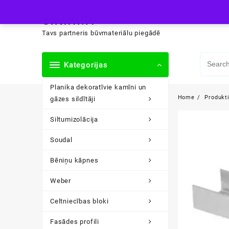
Skip
siltini.lv
to
content
Tavs partneris būvmateriālu piegādē
Kategorijas
Planika dekoratīvie kamīni un
Home
Produkt
gāzes sildītāji
Siltumizolācija
Soudal
Bēniņu kāpnes
Weber
Celtniecības bloki
Fasādes profili