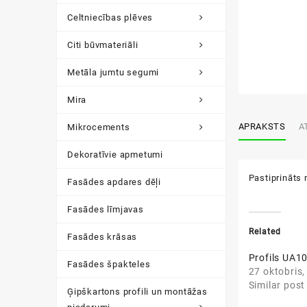
Celtniecības plēves
Citi būvmateriāli
Metāla jumtu segumi
Mira
APRAKSTS
A
Mikrocements
Dekoratīvie apmetumi
Pastiprināts 
Fasādes apdares dēļi
Fasādes līmjavas
Related
Fasādes krāsas
Profils UA10
Fasādes špakteles
27 oktobris
Similar post
Ģipškartons profili un montāžas