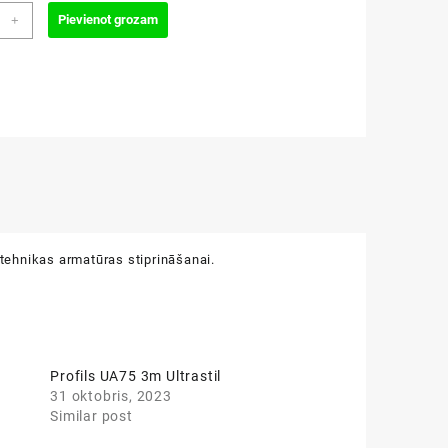
s
Pievienot grozam
+
til
zums
ntehnikas armatūras stiprināšanai.
Profils UA75 3m Ultrastil
31 oktobris, 2023
Similar post