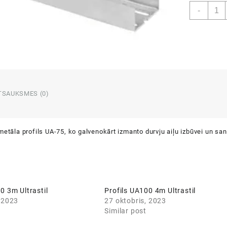
Profil
-
UA75
4m
Ultras
daud
TSAUKSMES (0)
metāla profils UA-75, ko galvenokārt izmanto durvju aiļu izbūvei un sa
0 3m Ultrastil
Profils UA100 4m Ultrastil
, 2023
27 oktobris, 2023
Similar post