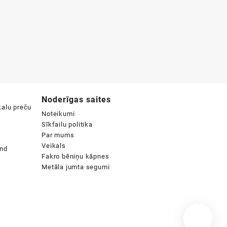
Noderīgas saites
Noteikumi
Sīkfailu politika
Par mums
Veikals
Fakro bēniņu kāpnes
Metāla jumta segumi