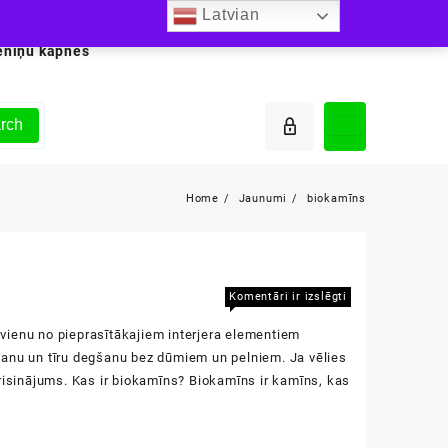
Latvian
ēniņu kāpnes
rch
Home
Jaunumi
biokamīns
Biokamīns
Komentāri ir izslēgti
vienu no pieprasītākajiem interjera elementiem
šanu un tīru degšanu bez dūmiem un pelniem. Ja vēlies
risinājums. Kas ir biokamīns? Biokamīns ir kamīns, kas