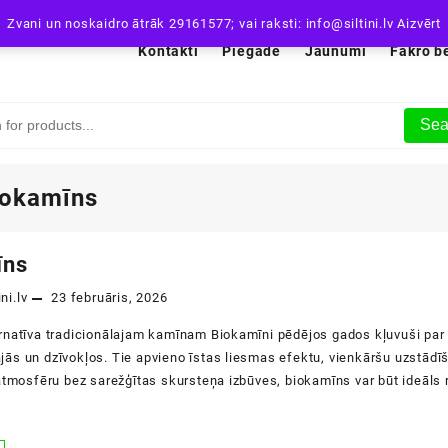
Zvani un noskaidro ātrāk 29161577; vai raksti: info@siltini.lv
Aizvērt
Kontakti
Piegāde
Jaunumi
Fakro b
Sea
iokamīns
īns
ini.lv
23 februāris, 2026
rnatīva tradicionālajam kamīnam Biokamīni pēdējos gados kļuvuši par 
ās un dzīvokļos. Tie apvieno īstas liesmas efektu, vienkāršu uzstādī
atmosfēru bez sarežģītas skursteņa izbūves, biokamīns var būt ideāls 