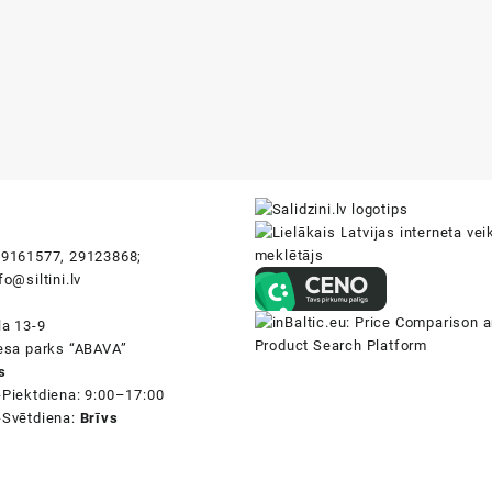
i
9161577, 29123868;
fo@siltini.lv
la 13-9
nesa parks “ABAVA”
s
-Piektdiena: 9:00–17:00
-Svētdiena:
Brīvs