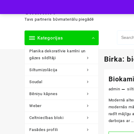
Skip
siltini.lv
to
content
Tavs partneris būvmateriālu piegādē
Kategorijas
Planika dekoratīvie kamīni un
Birka:
b
gāzes sildītāji
Siltumizolācija
Biokam
Soudal
admin
silt
Bēniņu kāpnes
Modernā alte
Weber
modernās māj
radīt mājīgu 
Celtniecības bloki
darbojas ar …
Fasādes profili