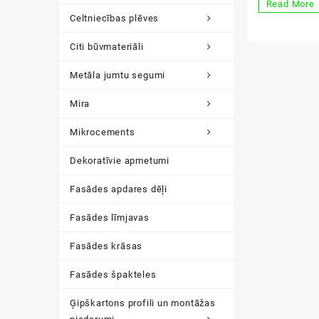
Biokamīns
Read More
Celtniecības plēves
Citi būvmateriāli
Metāla jumtu segumi
Mira
Mikrocements
Dekoratīvie apmetumi
Fasādes apdares dēļi
Fasādes līmjavas
Fasādes krāsas
Fasādes špakteles
Ģipškartons profili un montāžas