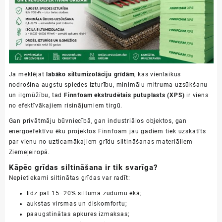
Ja meklējat
labāko siltumizolāciju grīdām
, kas vienlaikus
nodrošina augstu spiedes izturību, minimālu mitruma uzsūkšanu
un ilgmūžību, tad
Finnfoam ekstrudētais putuplasts (XPS)
ir viens
no efektīvākajiem risinājumiem tirgū.
Gan privātmāju būvniecībā, gan industriālos objektos, gan
energoefektīvu ēku projektos Finnfoam jau gadiem tiek uzskatīts
par vienu no uzticamākajiem grīdu siltināšanas materiāliem
Ziemeļeiropā.
Kāpēc grīdas siltināšana ir tik svarīga?
Nepietiekami siltinātas grīdas var radīt:
līdz pat 15–20% siltuma zudumu ēkā;
aukstas virsmas un diskomfortu;
paaugstinātas apkures izmaksas;