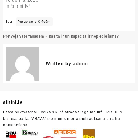
10 aprīlis, 2025
In "siltini.lv"
Tag :
Putuplasts Grīdām
Ziņu
Pretvēja vate fasādēm – kas tā ir un kāpēc tā ir nepieciešama?
izvēlne
Written by
admin
siltini.lv
Esam būvmateriālu veikals kurš atrodas Rīgā mellužu ielā 13-9,
biznesa parkā “ABAVA” pie mums ir ērta piebraukšana un ātra
apkalpošana.