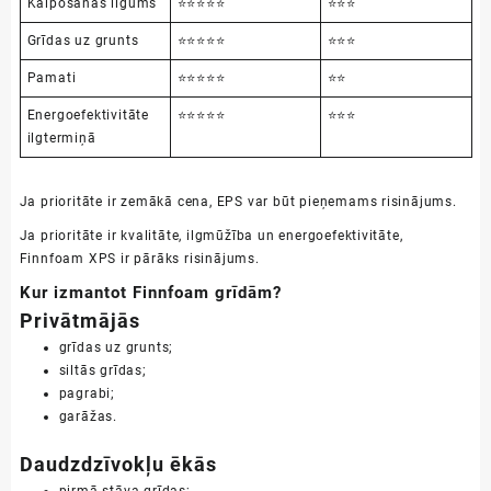
Kalpošanas ilgums
⭐⭐⭐⭐⭐
⭐⭐⭐
Grīdas uz grunts
⭐⭐⭐⭐⭐
⭐⭐⭐
Pamati
⭐⭐⭐⭐⭐
⭐⭐
Energoefektivitāte
⭐⭐⭐⭐⭐
⭐⭐⭐
ilgtermiņā
Ja prioritāte ir zemākā cena, EPS var būt pieņemams risinājums.
Ja prioritāte ir kvalitāte, ilgmūžība un energoefektivitāte,
Finnfoam XPS ir pārāks risinājums.
Kur izmantot Finnfoam grīdām?
Privātmājās
grīdas uz grunts;
siltās grīdas;
pagrabi;
garāžas.
Daudzdzīvokļu ēkās