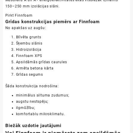
Mūsdienu A un A+ energoefektivitātes ēkās visbiežāk izmanto
150–250 mm izolācijas slāni.
Pirkt Finnfoam
Grīdas konstrukcijas piemērs ar Finnfoam
No apakšas uz augšu:
Blīvēta grunts
Šķembu slānis
Hidroizolācija
Finnfoam XPS
Apsildāmās grīdas caurules
Armēta betona kārta
Grīdas segums
Šāda konstrukcija nodrošina:
minimālus siltuma zudumus;
augstu nestspēju;
ilgmūžību;
komfortablu mikroklimatu.
Biežāk uzdotie jautājumi