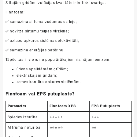
Siltajām grīdām izolācijas kvalitāte ir kritiski svarīga.
Finnfoam:
✅ samazina siltuma zudumus uz leju;
✅ novirza siltumu telpas virzienā;
✅ uzlabo apkures sistēmas efektivitāti;
✅ samazina enerģijas patēriņu.
Tāpēc tas ir viens no populārākajiem risinājumiem zem:
ūdens apsildāmām grīdām;
elektriskajām grīdām;
zemes kontūra apkures sistēmām.
Finnfoam vai EPS putuplasts?
Parametrs
Finnfoam XPS
EPS Putuplasts
Spiedes izturība
⭐⭐⭐⭐⭐
⭐⭐⭐
Mitruma noturība
⭐⭐⭐⭐⭐
⭐⭐