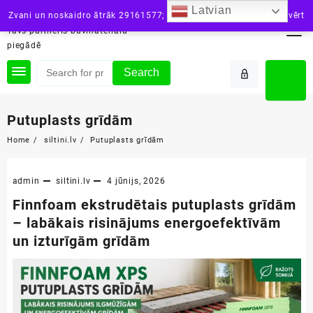
Skip
Latvian
siltini.lv
Zvani un noskaidro ātrāk 29161577; vai raksti: info@siltini.lv
Aizvērt
to
Tavs partneris būvmateriālu
content
piegādē
Search
Putuplasts grīdām
Home
siltini.lv
Putuplasts grīdām
admin
siltini.lv
4 jūnijs, 2026
Finnfoam ekstrudētais putuplasts grīdām
– labākais risinājums energoefektīvām
un izturīgām grīdām