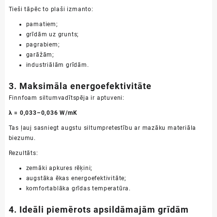
Tieši tāpēc to plaši izmanto:
pamatiem;
grīdām uz grunts;
pagrabiem;
garāžām;
industriālām grīdām.
3. Maksimāla energoefektivitāte
Finnfoam siltumvadītspēja ir aptuveni:
λ = 0,033–0,036 W/mK
Tas ļauj sasniegt augstu siltumpretestību ar mazāku materiāla
biezumu.
Rezultāts:
zemāki apkures rēķini;
augstāka ēkas energoefektivitāte;
komfortablāka grīdas temperatūra.
4. Ideāli piemērots apsildāmajām grīdām