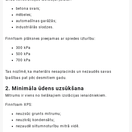
betona svars;
mēbeles;
automašīnas garāžās;
industriālās slodzes.
Finnfoam plāksnes pieejamas ar spiedes izturību:
300 kPa
500 kPa
700 kPa
Tas nozīmē, ka materiāls nesaplacinās un nezaudēs savas
īpašības pat pēc desmitiem gadu.
2. Minimāla ūdens uzsūkšana
Mitrums ir viens no lielākajiem izolācijas ienaidniekiem.
Finnfoam XPS:
neuzsūc grunts mitrumu;
neuzkrāj kondensātu;
nezaudē siltumnoturību mitrā vidē.