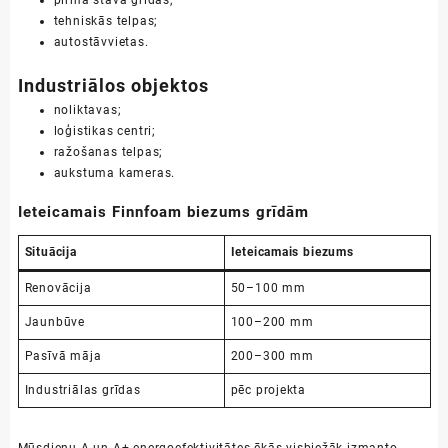
pirmā stāva grīdas;
tehniskās telpas;
autostāvvietas.
Industriālos objektos
noliktavas;
loģistikas centri;
ražošanas telpas;
aukstuma kameras.
Ieteicamais Finnfoam biezums grīdām
Situācija
Ieteicamais biezums
Renovācija
50–100 mm
Jaunbūve
100–200 mm
Pasīvā māja
200–300 mm
Industriālas grīdas
pēc projekta