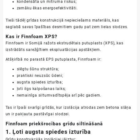
kondensāta un mitruma riskus;
zemāku ēkas energoefektivitāti.
Tieši tādēļ grīdas konstrukcijā nepieciešams materiāls, kas
saglabā savas īpašības desmitiem gadu pat zem lielas slodzes.
Kas ir Finnfoam XPS?
Finnfoam ir Somijā ražots ekstrudētais putuplasts (XPS), kas
izstrādāts sarežģītiem ekspluatācijas apstākļiem.
Atšķirībā no parastā EPS putuplasta, Finnfoam ir:
slēgtu šūnu struktūra;
praktiski neuzsūc ūdeni;
augsta spiedes izturība;
ļoti ilgs kalpošanas laiks;
nemainīga siltumvadītspēja arī pēc gadiem.
Tas ir īpaši svarīgi grīdās, kur izolācija atrodas zem betona slāņa
un ir pakļauta pastāvīgai slodzei.
Finnfoam priekšrocības grīdu siltināšanā
1. Ļoti augsta spiedes izturība
Grīdu konstrukcijās izolācijai jāiztur: