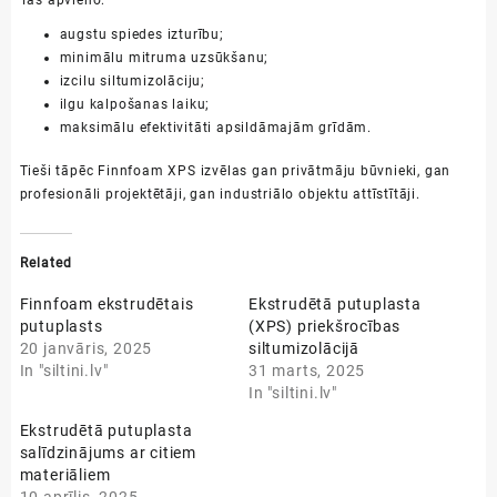
Tas apvieno:
augstu spiedes izturību;
minimālu mitruma uzsūkšanu;
izcilu siltumizolāciju;
ilgu kalpošanas laiku;
maksimālu efektivitāti apsildāmajām grīdām.
Tieši tāpēc Finnfoam XPS izvēlas gan privātmāju būvnieki, gan
profesionāli projektētāji, gan industriālo objektu attīstītāji.
Related
Finnfoam ekstrudētais
Ekstrudētā putuplasta
putuplasts
(XPS) priekšrocības
20 janvāris, 2025
siltumizolācijā
In "siltini.lv"
31 marts, 2025
In "siltini.lv"
Ekstrudētā putuplasta
salīdzinājums ar citiem
materiāliem