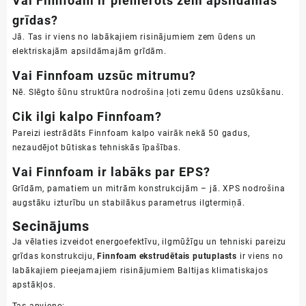
Vai Finnfoam ir piemērots zem apsildāmās
grīdas?
Jā. Tas ir viens no labākajiem risinājumiem zem ūdens un
elektriskajām apsildāmajām grīdām.
Vai Finnfoam uzsūc mitrumu?
Nē. Slēgto šūnu struktūra nodrošina ļoti zemu ūdens uzsūkšanu.
Cik ilgi kalpo Finnfoam?
Pareizi iestrādāts Finnfoam kalpo vairāk nekā 50 gadus,
nezaudējot būtiskas tehniskās īpašības.
Vai Finnfoam ir labāks par EPS?
Grīdām, pamatiem un mitrām konstrukcijām – jā. XPS nodrošina
augstāku izturību un stabilākus parametrus ilgtermiņā.
Secinājums
Ja vēlaties izveidot energoefektīvu, ilgmūžīgu un tehniski pareizu
grīdas konstrukciju,
Finnfoam ekstrudētais putuplasts
ir viens no
labākajiem pieejamajiem risinājumiem Baltijas klimatiskajos
apstākļos.