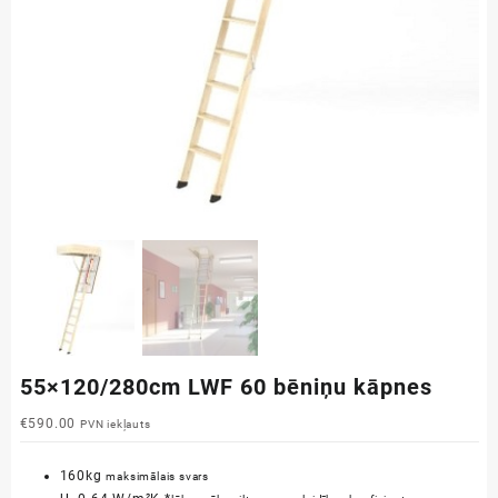
55×120/280cm LWF 60 bēniņu kāpnes
€
590.00
PVN iekļauts
160kg
maksimālais svars