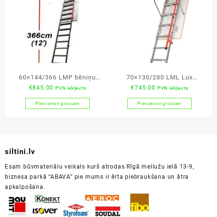
60×144/366 LMP bēniņu
70×130/280 LML Lux
€
845.00
€
745.00
PVN iekļauts
PVN iekļauts
kāpnes
bēniņu kāpnes
Pievienot grozam
Pievienot grozam
siltini.lv
Esam būvmateriālu veikals kurš atrodas Rīgā mellužu ielā 13-9,
biznesa parkā “ABAVA” pie mums ir ērta piebraukšana un ātra
apkalpošana.