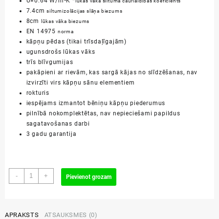
U=0.64 W/m²K *
lūkas vāka siltuma caurlaidības koeficients
7.4cm
siltumizolācijas slāņa biezums
8cm
lūkas vāka biezums
EN 14975
norma
kāpņu pēdas (tikai trīsdaļīgajām)
ugunsdrošs lūkas vāks
trīs blīvgumijas
pakāpieni ar rievām, kas sargā kājas no slīdzēšanas, nav
izvirzīti virs kāpņu sānu elementiem
rokturis
iespējams izmantot bēniņu kāpņu piederumus
pilnībā nokomplektētas, nav nepieciešami papildus
sagatavošanas darbi
3 gadu garantija
55x120/280cm
-
+
Pievienot grozam
LWF
60
bēniņu
kāpnes
APRAKSTS
ATSAUKSMES (0)