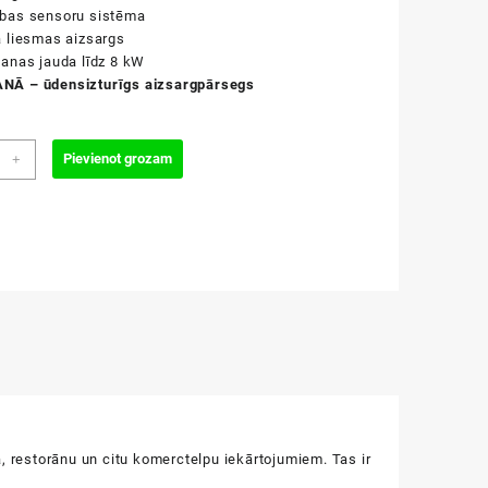
ības sensoru sistēma
a liesmas aizsargs
šanas jauda līdz 8 kW
NĀ – ūdensizturīgs aizsargpārsegs
id
Pievienot grozam
+
zums
 restorānu un citu komerctelpu iekārtojumiem. Tas ir