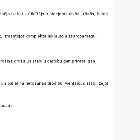
pējo izskatu. Sildītājs ir pieejams divās krāsās, kuras
t, izmantojot komplektā iekļauto aizsargpārsegu.
rošina drošu un stabilu darbību gan privātā, gan
n palielina lietošanas drošību, vienlaikus stabilizējot
pošanu.