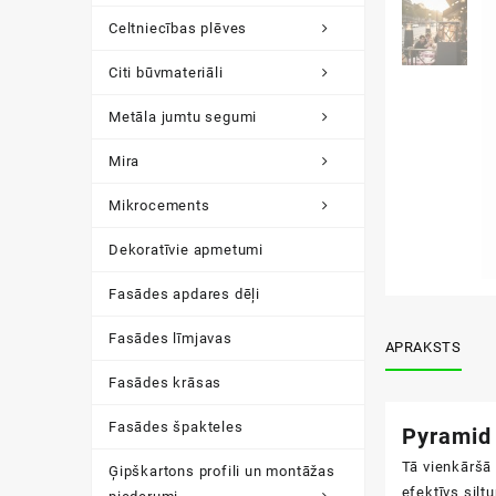
Celtniecības plēves
Citi būvmateriāli
Metāla jumtu segumi
Mira
Mikrocements
Dekoratīvie apmetumi
Fasādes apdares dēļi
Fasādes līmjavas
APRAKSTS
Fasādes krāsas
Fasādes špakteles
Pyramid 
Tā vienkāršā
Ģipškartons profili un montāžas
efektīvs silt