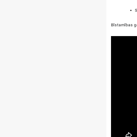
S
Bīstamības ga