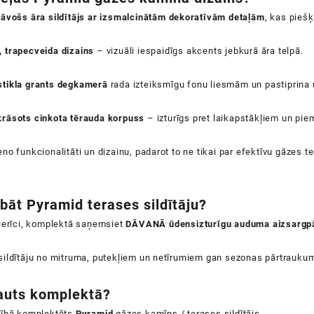
tāvošs āra sildītājs ar izsmalcinātām dekoratīvām detaļām
, kas pieš
, trapecveida dizains
– vizuāli iespaidīgs akcents jebkurā āra telpā.
stikla grants degkamerā
rada izteiksmīgu fonu liesmām un pastiprina 
krāsots cinkota tērauda korpuss
– izturīgs pret laikapstākļiem un piem
o funkcionalitāti un dizainu, padarot to ne tikai par efektīvu gāzes tera
abāt
Pyramid
terases sildītāju?
 ierīci, komplektā saņemsiet
DĀVANĀ ūdensizturīgu auduma aizsargp
sildītāju no mitruma, putekļiem un netīrumiem gan sezonas pārtrauku
auts komplektā?
lnībā komplektēts
Pyramid
gāzes kamīns / terases sildītājs