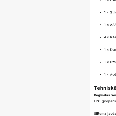
1 × Sti
1 × AAA
4 × Rit
1 × Kon
1 × Uzs
1 × Au
Tehniskā
Degvielas ve
LPG (propāns
Siltuma jaud