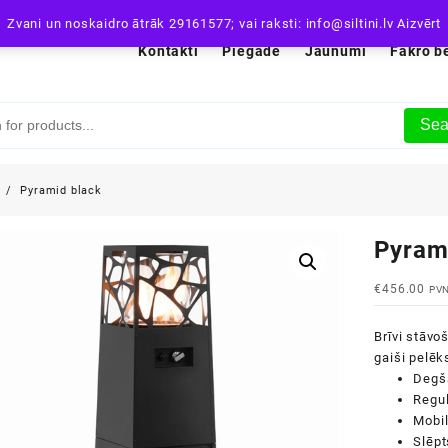
Zvani un noskaidro ātrāk 29161577; vai raksti: info@siltini.lv
Aizvērt
Kontakti
Piegāde
Jaunumi
Fakro b
Sea
i
Pyramid black
Pyram
€
456.00
PVN
Brīvi stāvo
gaiši pelēk
Degša
Regu
Mobil
Slēpt