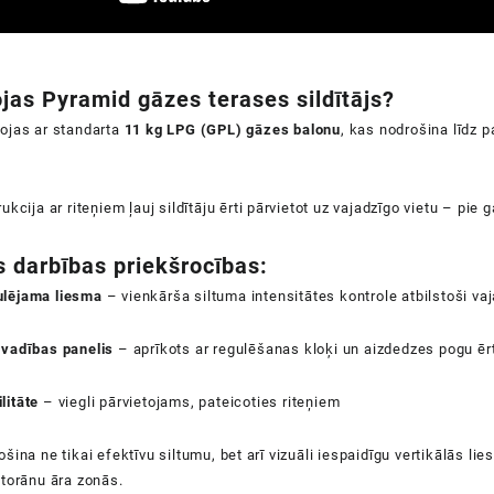
ojas
Pyramid
gāzes terases sildītājs?
ojas ar standarta
11 kg LPG (GPL) gāzes balonu
, kas nodrošina līdz 
.
ukcija ar riteņiem ļauj sildītāju ērti pārvietot uz vajadzīgo vietu – pi
 darbības priekšrocības:
lējama liesma
– vienkārša siltuma intensitātes kontrole atbilstoši v
 vadības panelis
– aprīkots ar regulēšanas kloķi un aizdedzes pogu ērt
litāte
– viegli pārvietojams, pateicoties riteņiem
šina ne tikai efektīvu siltumu, bet arī vizuāli iespaidīgu vertikālās l
torānu āra zonās.