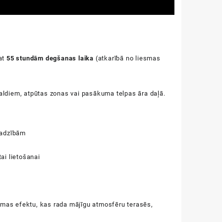
pat
55 stundām degšanas laika
(atkarībā no liesmas
e galdiem, atpūtas zonas vai pasākuma telpas āra daļā.
ajadzībām
ai lietošanai
iesmas efektu, kas rada mājīgu atmosfēru terasēs,