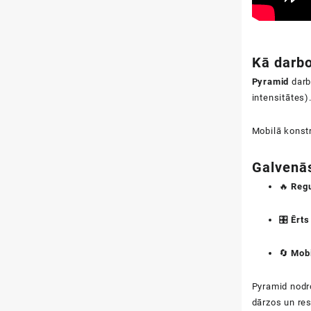
Kā darb
Pyramid
darb
intensitātes)
Mobilā konstr
Galvenās
🔥
Regu
🎛️
Ērts
🔄
Mobi
Pyramid nodro
dārzos un res