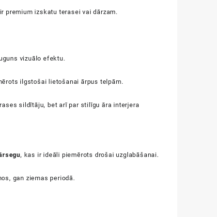
ķir premium izskatu terasei vai dārzam.
uguns vizuālo efektu.
ērots ilgstošai lietošanai ārpus telpām.
ses sildītāju, bet arī par stilīgu āra interjera
ārsegu
, kas ir ideāli piemērots drošai uzglabāšanai.
mos, gan ziemas periodā.