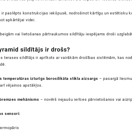
ir paslēpts konstrukcijas iekšpusē, nodrošinot kārtīgu un estētisku ko
ot apkārtējai videi.
beigām vai lietošanas pārtraukumos sildītāju iespējams droši uzglabā
yramid
sildītājs ir drošs?
s terases sildītājs ir aprīkots ar vairākām drošības sistēmām, kas nod
dē.
 temperatūras izturīgs borosilikāta stikla aizsargs
– pasargā liesmu u
arī vējainos apstākļos.
 bremzes mehānisms
– novērš nejaušu ierīces pārvietošanos vai aizri
as sensori:
ermopāris