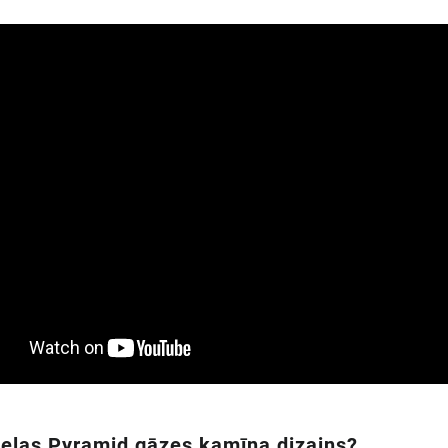
ceļas
Pyramid
gāzes kamīna dizains?