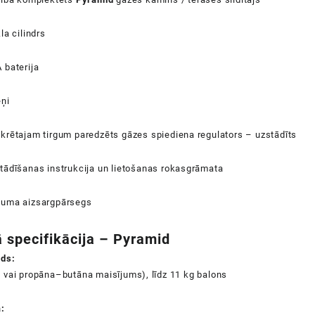
kla cilindrs
 baterija
eņi
krētajam tirgum paredzēts gāzes spiediena regulators – uzstādīts
tādīšanas instrukcija un lietošanas rokasgrāmata
duma aizsargpārsegs
 specifikācija –
Pyramid
ids:
 vai propāna–butāna maisījums), līdz 11 kg balons
a: