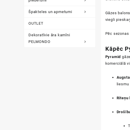
piederumi
Špakteles un apmetumi
Gāzes balons 
viegli pieskaņ
OUTLET
Pēc sezonas 
Dekoratīvie āra kamīni
PELMONDO
Kāpēc
P
Pyramid
gāze
komerciālā vi
Augstas
liesmu 
Riteņu
Drošīb
T