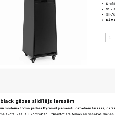
Droš
Stikl
Sildī
DĀVA
Pyram
-
black
daud
black gāzes sildītājs terasēm
 un modernā forma padara
Pyramid
piemērotu dažādiem terases, dārza,
uma avots, kas ļauj komfortabli izmantot āra telpas arī vēsākās dienās.