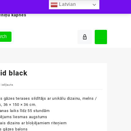
Latvian
ēniņu kāpnes
rch
id black
 iekļauts
šs gāzes terases sildītājs ar unikālu dizainu, melns /
s, 36 × 150 × 36 cm.
nas laiks līdz 55 stundām
lējams liesmas augstums
ais dizains ar bloķējamiem riteņiem
s gāzes balons