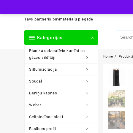
Skip
siltini.lv
to
content
Tavs partneris būvmateriālu piegādē
Kategorijas
Planika dekoratīvie kamīni un
Home
Produkt
gāzes sildītāji
Siltumizolācija
Soudal
Bēniņu kāpnes
Weber
Celtniecības bloki
Fasādes profili