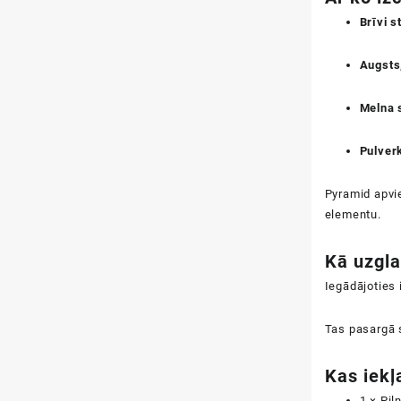
Brīvi s
Augsts
Melna 
Pulver
Pyramid apvien
elementu.
Kā uzgl
Iegādājoties
Tas pasargā 
Kas iekļ
1 × Pi