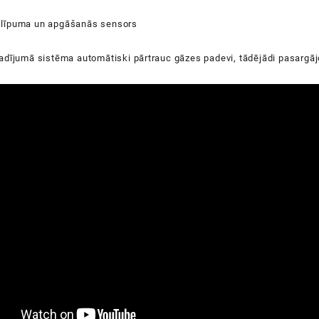
līpuma un apgāšanās sensors
dījumā sistēma automātiski pārtrauc gāzes padevi, tādējādi pasargājot