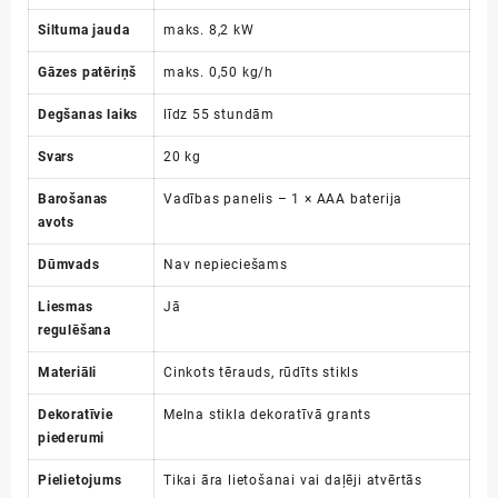
Siltuma jauda
maks. 8,2 kW
Gāzes patēriņš
maks. 0,50 kg/h
Degšanas laiks
līdz 55 stundām
Svars
20 kg
Barošanas
Vadības panelis – 1 × AAA baterija
avots
Dūmvads
Nav nepieciešams
Liesmas
Jā
regulēšana
Materiāli
Cinkots tērauds, rūdīts stikls
Dekoratīvie
Melna stikla dekoratīvā grants
piederumi
Pielietojums
Tikai āra lietošanai vai daļēji atvērtās