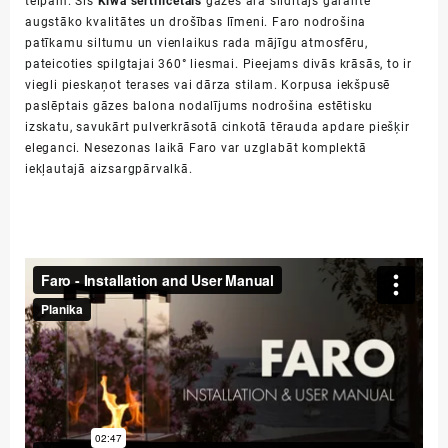
telpām. Šis
Kiwa sertificētais
gāzes āra sildītājs garantē
augstāko kvalitātes un drošības līmeni. Faro nodrošina
patīkamu siltumu un vienlaikus rada mājīgu atmosfēru,
pateicoties spilgtajai 360° liesmai. Pieejams divās krāsās, to ir
viegli pieskaņot terases vai dārza stilam. Korpusa iekšpusē
paslēptais gāzes balona nodalījums nodrošina estētisku
izskatu, savukārt pulverkrāsotā cinkotā tērauda apdare piešķir
eleganci. Nesezonas laikā Faro var uzglabāt komplektā
iekļautajā aizsargpārvalkā.