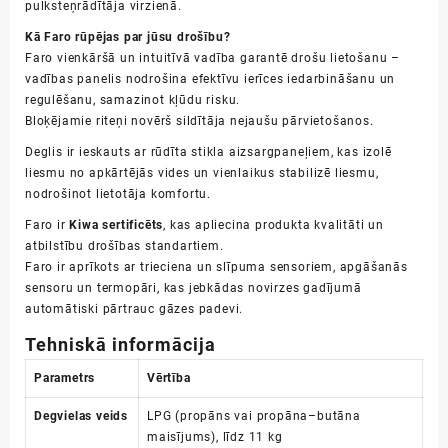
pulksteņrādītāja virzienā.
Kā Faro rūpējas par jūsu drošību?
Faro vienkāršā un intuitīvā vadība garantē drošu lietošanu –
vadības panelis nodrošina efektīvu ierīces iedarbināšanu un
regulēšanu, samazinot kļūdu risku.
Bloķējamie riteņi novērš sildītāja nejaušu pārvietošanos.
Deglis ir ieskauts ar rūdīta stikla aizsargpaneļiem, kas izolē
liesmu no apkārtējās vides un vienlaikus stabilizē liesmu,
nodrošinot lietotāja komfortu.
Faro ir
Kiwa sertificēts
, kas apliecina produkta kvalitāti un
atbilstību drošības standartiem.
Faro ir aprīkots ar trieciena un slīpuma sensoriem, apgāšanās
sensoru un termopāri, kas jebkādas novirzes gadījumā
automātiski pārtrauc gāzes padevi.
Tehniskā informācija
Parametrs
Vērtība
Degvielas veids
LPG (propāns vai propāna–butāna
maisījums), līdz 11 kg