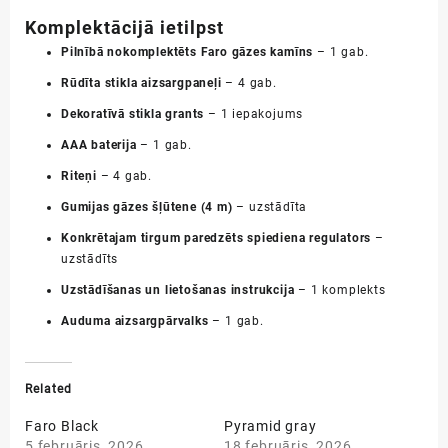
Komplektācijā ietilpst
Pilnībā nokomplektēts Faro gāzes kamīns
– 1 gab.
Rūdīta stikla aizsargpaneļi
– 4 gab.
Dekoratīvā stikla grants
– 1 iepakojums
AAA baterija
– 1 gab.
Riteņi
– 4 gab.
Gumijas gāzes šļūtene (4 m)
– uzstādīta
Konkrētajam tirgum paredzēts spiediena regulators
–
uzstādīts
Uzstādīšanas un lietošanas instrukcija
– 1 komplekts
Auduma aizsargpārvalks
– 1 gab.
Related
Faro Black
Pyramid gray
5 februāris, 2026
18 februāris, 2026