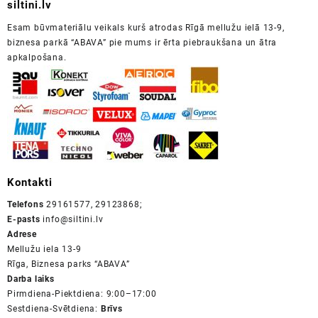
siltini.lv
Esam būvmateriālu veikals kurš atrodas Rīgā mellužu ielā 13-9,
biznesa parkā “ABAVA” pie mums ir ērta piebraukšana un ātra
apkalpošana.
Kontakti
Telefons
29161577, 29123868;
E-pasts
info@siltini.lv
Adrese
Mellužu iela 13-9
Rīga, Biznesa parks “ABAVA”
Darba laiks
Pirmdiena-Piektdiena: 9:00–17:00
Sestdiena-Svētdiena:
Brīvs