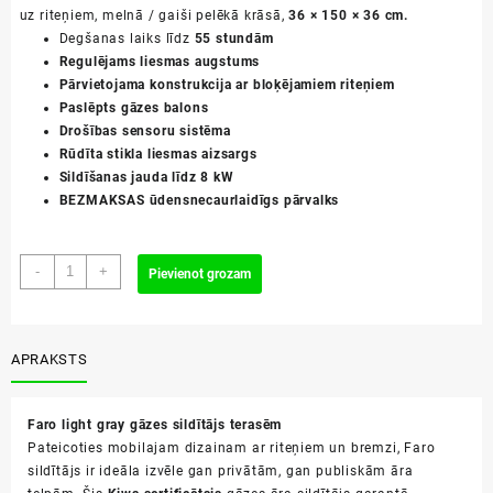
uz riteņiem, melnā / gaiši pelēkā krāsā,
36 × 150 × 36 cm.
Degšanas laiks līdz
55 stundām
Regulējams liesmas augstums
Pārvietojama konstrukcija ar bloķējamiem riteņiem
Paslēpts gāzes balons
Drošības sensoru sistēma
Rūdīta stikla liesmas aizsargs
Sildīšanas jauda līdz 8 kW
BEZMAKSAS ūdensnecaurlaidīgs pārvalks
Faro
-
+
Pievienot grozam
light
gray
daudzums
APRAKSTS
Faro light gray gāzes sildītājs terasēm
Pateicoties mobilajam dizainam ar riteņiem un bremzi, Faro
sildītājs ir ideāla izvēle gan privātām, gan publiskām āra