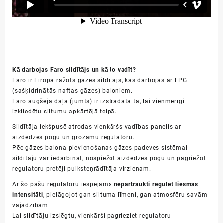
Kā darbojas Faro sildītājs un kā to vadīt?
Faro ir Eiropā ražots gāzes sildītājs, kas darbojas ar LPG
(sašķidrinātās naftas gāzes) baloniem.
Faro augšējā daļa (jumts) ir izstrādāta tā, lai vienmērīgi
izkliedētu siltumu apkārtējā telpā.
Sildītāja iekšpusē atrodas vienkāršs vadības panelis ar
aizdedzes pogu un grozāmu regulatoru.
Pēc gāzes balona pievienošanas gāzes padeves sistēmai
sildītāju var iedarbināt, nospiežot aizdedzes pogu un pagriežot
regulatoru pretēji pulksteņrādītāja virzienam.
Ar šo pašu regulatoru iespējams
nepārtraukti regulēt liesmas
intensitāti
, pielāgojot gan siltuma līmeni, gan atmosfēru savām
vajadzībām.
Lai sildītāju izslēgtu, vienkārši pagrieziet regulatoru