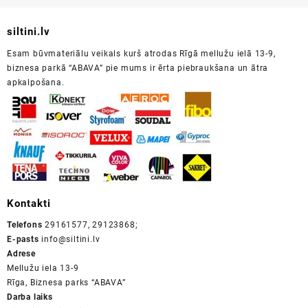
siltini.lv
Esam būvmateriālu veikals kurš atrodas Rīgā mellužu ielā 13-9,
biznesa parkā “ABAVA” pie mums ir ērta piebraukšana un ātra
apkalpošana.
Kontakti
Telefons
29161577, 29123868;
E-pasts
info@siltini.lv
Adrese
Mellužu iela 13-9
Rīga, Biznesa parks “ABAVA”
Darba laiks