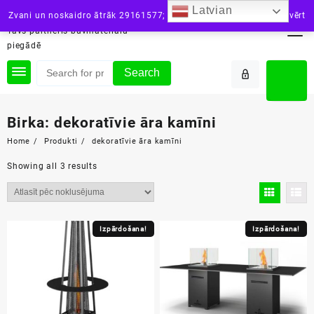
Skip
Latvian
siltini.lv
Zvani un noskaidro ātrāk 29161577; vai raksti: info@siltini.lv
Aizvērt
to
Tavs partneris būvmateriālu
content
piegādē
Search
Birka:
dekoratīvie āra kamīni
Home
Produkti
dekoratīvie āra kamīni
Showing all 3 results
Izpārdošana!
Izpārdošana!