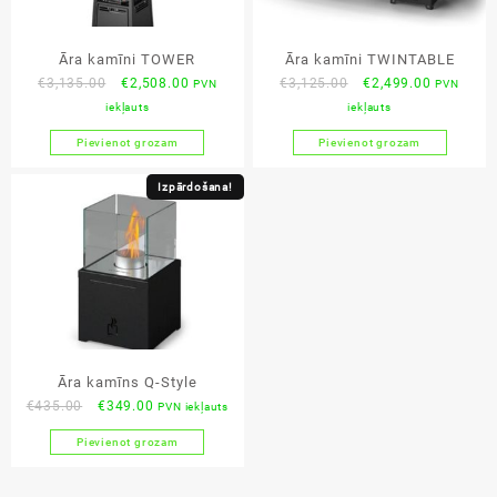
Āra kamīni TOWER
Āra kamīni TWINTABLE
Original
Current
Original
Current
€
3,135.00
€
2,508.00
€
3,125.00
€
2,499.00
PVN
PVN
price
price
price
price
iekļauts
iekļauts
was:
is:
was:
is:
Pievienot grozam
Pievienot grozam
€3,135.00.
€2,508.00.
€3,125.00.
€2,499.00
Izpārdošana!
Āra kamīns Q-Style
Original
Current
€
435.00
€
349.00
PVN iekļauts
price
price
Pievienot grozam
was:
is:
€435.00.
€349.00.