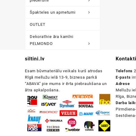
piederumi
Špakteles un apmetumi
OUTLET
Dekoratīvie āra kamīni
PELMONDO
siltini.lv
Kontakt
Esam būvmateriālu veikals kurš atrodas
Telefons
2
Rīgā mellužu ielā 13-9, biznesa parkā
E-pasts
in
“ABAVA” pie mums ir ērta piebraukšana un
Adrese
ātra apkalpošana.
Mellužu ie
Rīga, Biz
Darba laik
Pirmdiena
Sestdiena