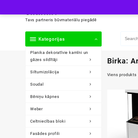
Skip
siltini.lv
to
content
Tavs partneris būvmateriālu piegādē
Kategorijas
Planika dekoratīvie kamīni un
Birka:
Ar
gāzes sildītāji
Siltumizolācija
Viens produkts
Soudal
Bēniņu kāpnes
Weber
Celtniecības bloki
Fasādes profili