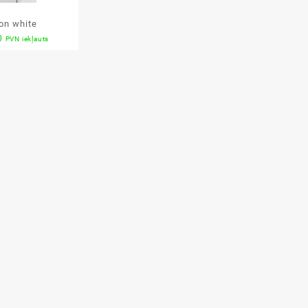
con white
0
PVN iekļauts