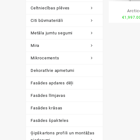
Celtniecības plēves
Arcti
€
1,997.0
Citi būvmateriāli
Metāla jumtu segumi
Mira
Mikrocements
Dekoratīvie apmetumi
Fasādes apdares dēļi
Fasādes līmjavas
Fasādes krāsas
Fasādes špakteles
Ģipškartons profili un montāžas