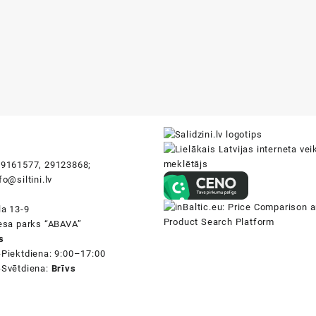
i
9161577, 29123868;
fo@siltini.lv
la 13-9
nesa parks “ABAVA”
s
-Piektdiena: 9:00–17:00
-Svētdiena:
Brīvs