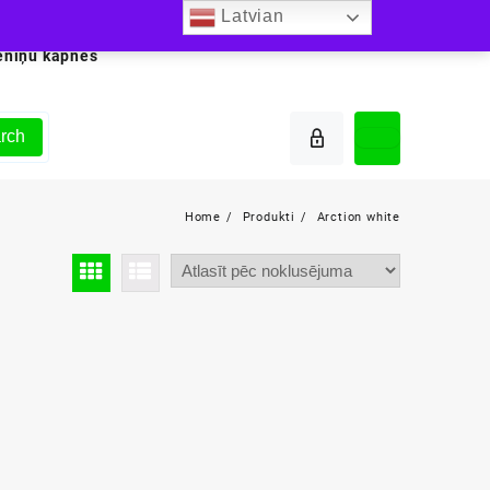
Latvian
ēniņu kāpnes
rch
Home
Produkti
Arction white