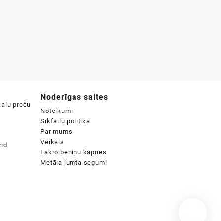
Noderīgas saites
Noteikumi
Sīkfailu politika
Par mums
Veikals
Fakro bēniņu kāpnes
Metāla jumta segumi