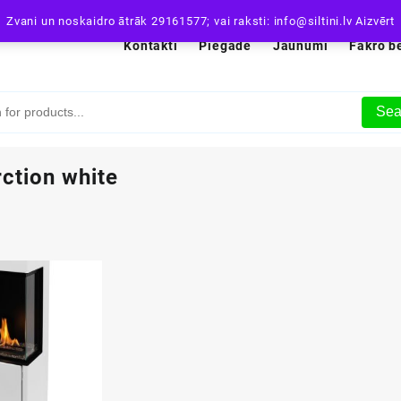
Zvani un noskaidro ātrāk 29161577; vai raksti: info@siltini.lv
Aizvērt
Kontakti
Piegāde
Jaunumi
Fakro b
Sea
ction white