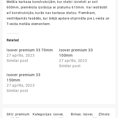
Metāla karkasa konstrukcijām, kur statņi izvietoti ar soli
600mm, piemērota izolācija ar platumu 610mm. Var iestrādāt
arī konstrukcijās, kurās nav karkasa statņu. Piemēram,
ventilējamās fasādēs, kur ārējā apdare stiprināta pie L-veida
un
T-veida metāla
elementiem.
Related
Isover premium 33 70mm
Isover premium 33
27 aprīlis, 2023
100mm
Similar post
27 aprīlis, 2023
Similar post
Isover premium 33
150mm
27 aprīlis, 2023
Similar post
SKU:
premium
Kategorijas:
isover
,
Birkas:
isover
,
Zīmols: