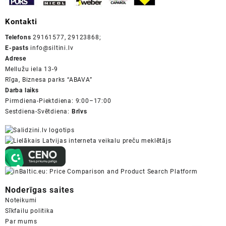
Kontakti
Telefons
29161577, 29123868;
E-pasts
info@siltini.lv
Adrese
Mellužu iela 13-9
Rīga, Biznesa parks “ABAVA”
Darba laiks
Pirmdiena-Piektdiena: 9:00–17:00
Sestdiena-Svētdiena:
Brīvs
Noderīgas saites
Noteikumi
Sīkfailu politika
Par mums