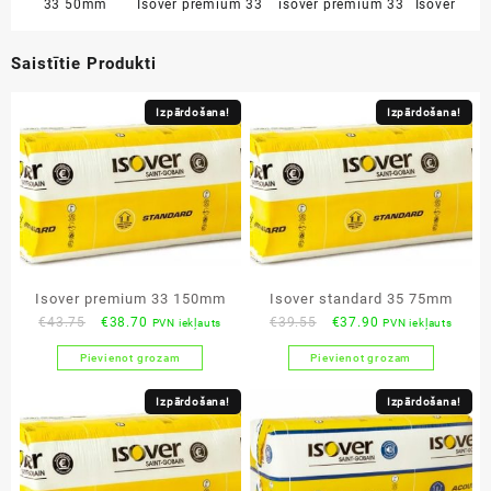
33 50mm
Isover premium 33
isover premium 33
Isover
Saistītie Produkti
Izpārdošana!
Izpārdošana!
Isover premium 33 150mm
Isover standard 35 75mm
Original
Current
Original
Current
€
43.75
€
38.70
€
39.55
€
37.90
PVN iekļauts
PVN iekļauts
price
price
price
price
Pievienot grozam
Pievienot grozam
was:
is:
was:
is:
€43.75.
€38.70.
€39.55.
€37.90.
Izpārdošana!
Izpārdošana!