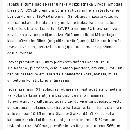
labāku siltuma saglabāšanu nekā visizplatītākā Eiropā lambdas
klase 37. ISOVER premium 33 ir elastīgās minerālvates loksnes
bez pārklājuma. ISOVER premium 33 loksnes ir izgatavotas no
neorganiskā materiāla un ir ķīmiski neitrālas, kā arī, nesatur
vielas, kas izraisa koroziju. ISOVER premium 33 ir bez smaržas,
neveicina puvi un pelējumu. Izstrādājums atbilst M1 emisijas
klasei būvmateriāliem (augstākais vērtējums). M1 klase ir droša
izvēle cilvēkiem, kas cieš no alerģijām un slimo ar elpošanas
ceļu slimībām.
Isover premium 33 50mm piemērots dažādu konstrukciju
siltināšanai, piemēram, ventilējamas pagrīdes, ārsienu, jumtu un
bēniņu pārsegumiem. Materiāls piemērtos koka, metāla, mūra
un betona konstrukciju siltināšanai.
Isover premium 33 izolācijas loksnes var iestrādāt starp metāla
vai koka karkasa statņiem bez papildus stiprināšanas.
Jānodrošina, ka siltumizolācija aizpilda visu tai paredzēto vietu
un spraugas. Loksnes jāiestrādā karkasā tā, lai siltumizolācija ir
aptuveni par 10-15mm platāka nekā aizpildāmā vieta. Koka
karkasa konstrukcijām, kur statņi ir ar biezumu 45-50mm un
izvietoti ar soli 600mm, piemērota izolācija ar platumu 565mm.