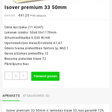
Isover premium 33 50mm
Original
Current
€
44.55
€
41.25
PVN iekļauts
price
price
was:
is:
Cena eur/paka (11.42m²)
€44.55.
€41.25.
Loksnes izmērs: 50x610x1170mm
Siltumvadītspēja
0.033 W/mK
Ugunsreakcijas klase/Eiroklase
A1,A1
Ūdens tvaika pretestības faktors [µ, MU]
1
Gaisa plūsmas pretestība
12
Biezuma pielaides klase
T2
Pārklājums
Nav
Isover
-
+
Pievienot grozam
premium
33
50mm
daudzums
APRAKSTS
ATSAUKSMES (0)
Isover premium 33 50mm ir lambdas klase 33, kas garantē 12%