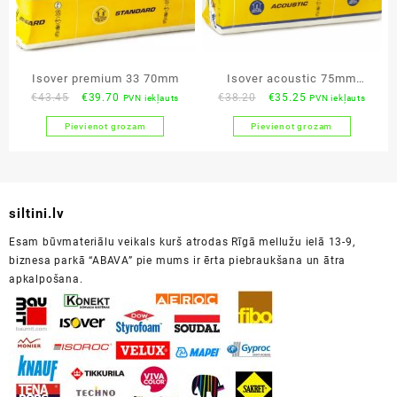
Isover premium 33 70mm
Isover acoustic 75mm
Original
Current
Original
Current
€
43.45
€
39.70
€
38.20
€
35.25
PVN iekļauts
PVN iekļauts
(KL40) paka: 11.19m²
price
price
price
price
Pievienot grozam
Pievienot grozam
was:
is:
was:
is:
€43.45.
€39.70.
€38.20.
€35.25.
siltini.lv
Esam būvmateriālu veikals kurš atrodas Rīgā mellužu ielā 13-9,
biznesa parkā “ABAVA” pie mums ir ērta piebraukšana un ātra
apkalpošana.