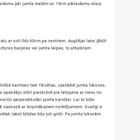
rlaidumu pār jumta malām un 15cm pārlaidumu starp
atu ar soli līdz 60cm pa centriem. Augšējai latai jābūt
aiztures barjeras vai jumta laipas, to atbalstam
lnībā karnīzes tiek fiksētas, uzstādot jumta loksnes.
s apakšējo stūri pieskrūvē pie latojuma ar vienu no
precīzi perpendikulāri jumta karnīzei. Lai to būtu
ūvē saskaņā ar turpmākajiem norādījumiem. Svarīgi ir
n vēlak labot kļūdas būs ļoti grūti. Pa jumta loksnēm