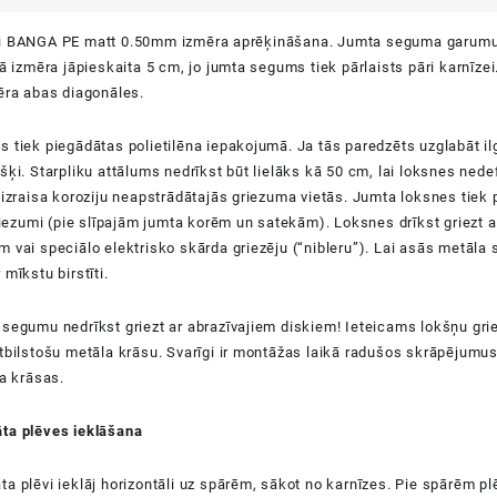
i BANGA PE matt 0.50mm izmēra aprēķināšana. Jumta seguma garumu 
tā izmēra jāpieskaita 5 cm, jo jumta segums tiek pārlaists pāri karnīzei.
ēra abas diagonāles.
 tiek piegādātas polietilēna iepakojumā. Ja tās paredzēts uzglabāt ilg
šķi. Starpliku attālums nedrīkst būt lielāks kā 50 cm, lai loksnes ned
 izraisa koroziju neapstrādātajās griezuma vietās. Jumta loksnes tie
griezumi (pie slīpajām jumta korēm un satekām). Loksnes drīkst griezt 
 vai speciālo elektrisko skārda griezēju (“nibleru”). Lai asās metāla 
mīkstu birstīti.
segumu nedrīkst griezt ar abrazīvajiem diskiem! Ieteicams lokšņu gri
atbilstošu metāla krāsu. Svarīgi ir montāžas laikā radušos skrāpējum
la krāsas.
ta plēves ieklāšana
a plēvi ieklāj horizontāli uz spārēm, sākot no karnīzes. Pie spārēm pl