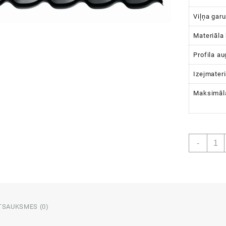
Viļņa gar
Materiāla
Profila a
Izejmateri
Maksimāl
Metāl
-
BANG
PE
matt
0.50
daud
TSAUKSMES (0)