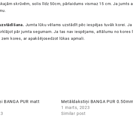
sākajām skrūvēm, solis līdz 50cm, pārlaidums vismaz 15 cm. Ja jumts a
mu.
uzstādīšana.
Jumta lūku vēlams uzstādīt pēc iespējas tuvāk korei. Ja
ārklājot pār jumta segumam. Ja tas nav iespējams, attālumu no kores lī
t zem kores, ar
apakšējosedzot
lūkas
apmali.
iņi BANGA PUR matt
Metāldakstiņi BANGA PUR 0.50m
1 marts, 2023
23
Similar post