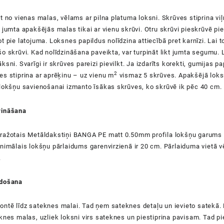
t no vienas malas, vēlams ar pilna platuma loksni. Skrūves stiprina vi
 jumta apakšējās malas tikai ar vienu skrūvi. Otru skrūvi pieskrūvē pie 
t pie latojuma. Loksnes papildus nolīdzina attiecībā pret karnīzi. Lai to
o skrūvi. Kad nolīdzināšana paveikta, var turpināt likt jumta segumu.
ksni. Svarīgi ir skrūves pareizi pievilkt. Ja izdarīts korekti, gumijas
2
s stiprina ar aprēķinu – uz vienu m
vismaz 5 skrūves. Apakšējā loksn
 lokšņu savienošanai izmanto īsākas skrūves, ko skrūvē ik pēc 40 cm.
rināšana
ražotais Metāldakstiņi BANGA PE matt 0.50mm profila lokšņu garums i
nimālais lokšņu pārlaidums garenvirzienā ir 20 cm. Pārlaiduma vietā vē
.
idošana
tē līdz sateknes malai. Tad ņem sateknes detaļu un ievieto satekā. D
knes malas, uzliek loksni virs sateknes un piestiprina pavisam. Tad pie