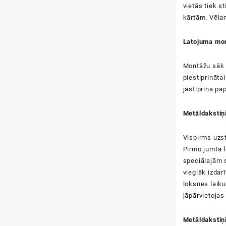
vietās tiek 
kārtām. Vēlam
Latojuma mo
Montāžu sāk n
piestiprināta
jāstiprina pap
Metāldakstiņ
Vispirms uzst
Pirmo jumta l
speciālajām s
vieglāk izdar
loksnes laiku
jāpārvietojas
Metāldaksti