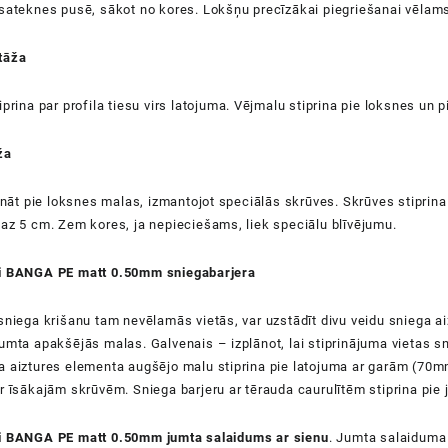
 sateknes pusē, sākot no kores. Lokšņu precīzākai piegriešanai vēlam
tāža
iprina par profila tiesu virs latojuma. Vējmalu stiprina pie loksnes un
ža
rināt pie loksnes malas, izmantojot speciālās skrūves. Skrūves stiprina 
az 5 cm. Zem kores, ja nepieciešams, liek speciālu blīvējumu.
i BANGA PE matt 0.50mm sniegabarjera
sniega krišanu tam nevēlamās vietās, var uzstādīt divu veidu sniega 
umta apakšējās malas. Galvenais – izplānot, lai stiprinājuma vietas s
 aiztures elementa augšējo malu stiprina pie latojuma ar garām (70mm
r īsākajām skrūvēm. Sniega barjeru ar tērauda caurulītēm stiprina pi
i BANGA PE matt 0.50mm jumta salaidums ar sienu
. Jumta salaiduma 