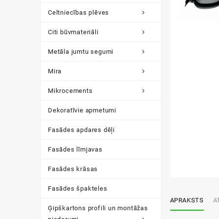
Celtniecības plēves
Citi būvmateriāli
Metāla jumtu segumi
Mira
Mikrocements
Dekoratīvie apmetumi
Fasādes apdares dēļi
Fasādes līmjavas
Fasādes krāsas
Fasādes špakteles
APRAKSTS
A
Ģipškartons profili un montāžas