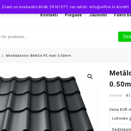
Zvani un noskaidro ātrāk 29161577; vai raksti: info@siltini.lv
Aizvērt
Kontakti
Piegāde
Jaunumi
Fakro b
Sea
i
Metāldakstiņi BANGA PE matt 0.50mm
Metāl
0.50
Or
€
14.65
€
1
pr
wa
Cena EUR m
€1
Loksnes g
Sedzošais