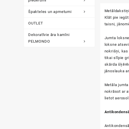
piederumi
Metāldakstiņ
Špakteles un apmetumi
Klāt pie iegū
OUTLET
taisni, jānom
Dekoratīvie āra kamīni
Jumta loksnes
PELMONDO
loksne atsevi
nokrišņi, kas
tikai slīpie 
skārda šķērēm
jānoslauka ar 
Metāla jumta 
nokrāsot ar 
lietot aeroso
Antikondensā
Antikondensāt