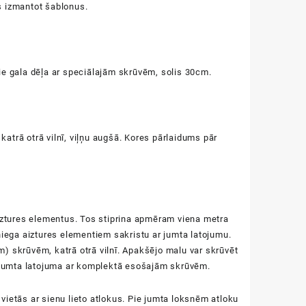
s izmantot šablonus.
 pie gala dēļa ar speciālajām skrūvēm, solis 30cm.
katrā otrā vilnī, viļņu augšā. Kores pārlaidums pār
aiztures elementus. Tos stiprina apmēram viena metra
niega aiztures elementiem sakristu ar jumta latojumu.
) skrūvēm, katrā otrā vilnī. Apakšējo malu var skrūvēt
e jumta latojuma ar komplektā esošajām skrūvēm.
vietās ar sienu lieto atlokus. Pie jumta loksnēm atloku