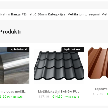
akstiņš Banga PE matt 0.50mm
Kategorijas:
Metāla jumtu segumi
,
Met
 Produkti
Izpārdošana!
Izpārdošana!
Trapecve
m gludas metāla
Metāldakstiņi BANGA PUR
O
€
17.60
PUR 
riginal
Current
Original
Current
6.60
€
17.10
€
14.50
PVN iekļauts
PVN iekļauts
oksnes
matt 0.50mm
p
rice
price
price
price
as:
is:
was:
is: