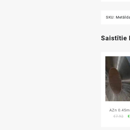
SKU:
Metāld
Saistītie
AZn 0.45m
O
€
7.92
€
l
p
w