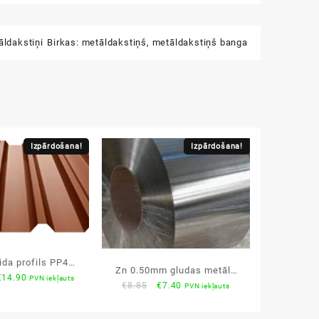
āldakstiņi
Birkas:
metāldakstiņš
,
metāldakstiņš banga
Izpārdošana!
Izpārdošana!
ida profils PP45
Zn 0.50mm gludas metāla
riginal
Current
€
14.90
PVN iekļauts
matt 0.50mm
Original
Current
€
8.85
€
7.40
PVN iekļauts
loksnes
rice
price
price
price
was:
is:
was:
is: