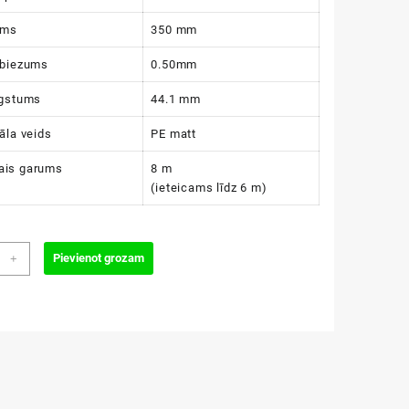
ums
350 mm
 biezums
0.50mm
ugstums
44.1 mm
āla veids
PE matt
ais garums
8 m
(ieteicams līdz 6 m)
dakstiņi
Pievienot grozam
+
A
mm
zums