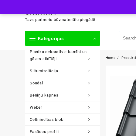
Skip
siltini.lv
to
content
Tavs partneris būvmateriālu piegādē
Kategorijas
Planika dekoratīvie kamīni un
Home
Produkt
gāzes sildītāji
Siltumizolācija
Soudal
Bēniņu kāpnes
Weber
Celtniecības bloki
Fasādes profili