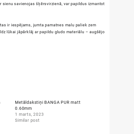
r sienu savienojas šķērsvirzienā, var papildus izmantot
 tas ir iespējams, jumta pamatnes malu paliek zem
dz lūkai jāpārklāj ar papildu gludo materiālu – augšējo
m
Metāldakstiņi BANGA PUR matt
0.60mm
1 marts, 2023
Similar post