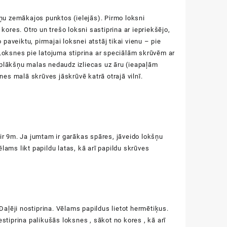
ļņu zemākajos punktos (ielejās). Pirmo loksni
kores. Otro un trešo loksni sastiprina ar iepriekšējo,
 paveiktu, pirmajai loksnei atstāj tikai vienu – pie
 Loksnes pie latojuma stiprina ar speciālām skrūvēm ar
 paplākšņu malas nedaudz izliecas uz āru (ieapaļām
es malā skrūves jāskrūvē katrā otrajā vilnī.
r 9m. Ja jumtam ir garākas spāres, jāveido lokšņu
lams likt papildu latas, kā arī papildu skrūves
aļēji nostiprina. Vēlams papildus lietot hermētiķus.
stiprina palikušās loksnes , sākot no kores , kā arī