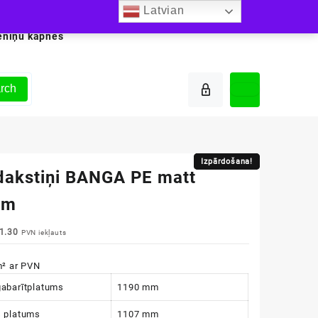
Latvian
ēniņu kāpnes
rch
Izpārdošana!
Izpārdošana!
dakstiņi BANGA PE matt
mm
iginal
Current
1.30
PVN iekļauts
ice
price
s:
is:
² ar PVN
4.65.
€11.30.
abarītplatums
1190 mm
 platums
1107 mm