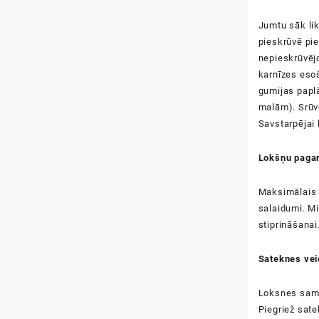
Jumtu sāk lik
pieskrūvē pie
nepieskrūvējo
karnīzes esoš
gumijas paplā
malām). Srūve
Savstarpējai
Lokšņu paga
Maksimālais 
salaidumi. Mi
stiprināšanai
Sateknes ve
Loksnes samon
Piegriež sate