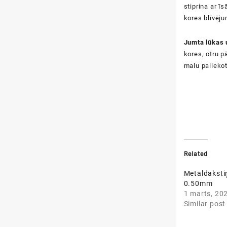
stiprina ar ī
kores blīvēju
Jumta lūkas 
kores, otru p
malu palieko
Related
Metāldakst
0.50mm
1 marts, 20
Similar post