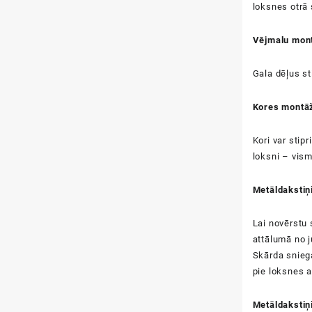
loksnes otrā
Vējmalu mon
Gala dēļus st
Kores montā
Kori var stip
loksni – vism
Metāldakstiņ
Lai novērstu 
attālumā no j
Skārda sniega
pie loksnes a
Metāldakstiņ