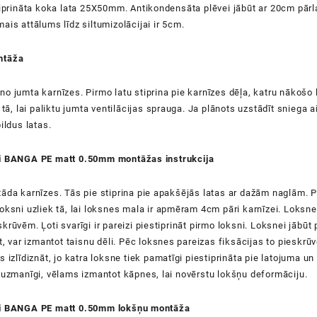
stiprināta koka lata 25X50mm. Antikondensāta plēvei jābūt ar 20cm pā
ais attālums līdz siltumizolācijai ir 5cm.
ntāža
o jumta karnīzes. Pirmo latu stiprina pie karnīzes dēļa, katru nākošo l
i tā, lai paliktu jumta ventilācijas sprauga. Ja plānots uzstādīt sniega 
ildus latas.
i BANGA PE matt 0.50mm montāžas instrukcija
āda karnīzes. Tās pie stiprina pie apakšējās latas ar dažām naglām. Pi
oksni uzliek tā, lai loksnes mala ir apmēram 4cm pāri karnīzei. Loksne
krūvēm. Ļoti svarīgi ir pareizi piestiprināt pirmo loksni. Loksnei jābūt 
īt, var izmantot taisnu dēli. Pēc loksnes pareizas fiksācijas to pieskr
s izlīdiznāt, jo katra loksne tiek pamatīgi piestiprināta pie latojuma u
 uzmanīgi, vēlams izmantot kāpnes, lai novērstu lokšņu deformāciju.
ņi BANGA PE matt 0.50mm lokšņu montāža