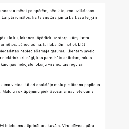
nosaka mērot pa spārēm, pēc latojuma uzlikšanas.
 Lai pārlicinātos, ka taisnstūra jumta karkasa leņķi ir
āku laiku, loksnes jāpārliek uz starplikām, katra
eformētos. Jānodrošina, lai loksnēm netiek klāt
k piegādātas nepieciešamajā garumā. Klientam jāveic
ar elektrisko ripzāģi, kas paredzēts skārdam, rokas
skaidiņas nebojātu lokšņu virsmu, tās regulāri
ezuma vietas, kā arī apakšējo malu pie lāseņa papildus
us. Malu un skrāpējumu piekrāsošanai nav ieteicams
ēvi ieteicams stiprināt ar skavām. Virs plēves spāru