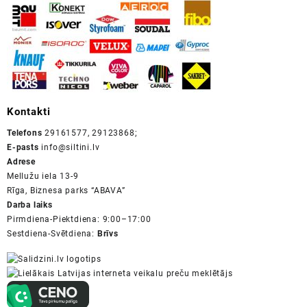
Kontakti
Telefons
29161577, 29123868;
E-pasts
info@siltini.lv
Adrese
Mellužu iela 13-9
Rīga, Biznesa parks “ABAVA”
Darba laiks
Pirmdiena-Piektdiena: 9:00–17:00
Sestdiena-Svētdiena:
Brīvs