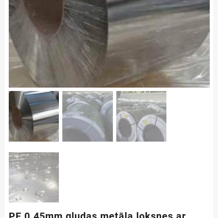
PE 0.45mm gludas metāla loksnes ar