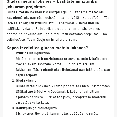
Gludas metāla loksnes – kvalitāte un izturība
daudzums
jebkuram projektam
Gludas metāla loksnes
ir daudzpusīgs un uzticams materiāls,
kas piemērots gan rūpnieciskām, gan privātām vajadzībām. Tās
izceļas ar augstu izturību, izcilu apstrādes vienkāršību un
estētisku izskatu. Pateicoties gludajai virsmai, šīs loksnes
nodrošina nevainojamu gala rezultātu dažādos projektos – no
celtniecības līdz mēbeļu un interjera dizainam.
Kāpēc izvēlēties gludas metāla loksnes?
Izturība un ilgmūžība
Metāla loksnes ir pazīstamas ar savu augsto izturību pret
mehāniskām slodzēm, koroziju un citiem ārējiem
faktoriem. Tās ir piemērotas lietošanai gan iekštelpās, gan
ārpus telpām.
Gluda virsma
Gludā metāla loksnes virsma padara tās ideāli piemērotas
tālākai apstrādei – krāsošanai, lakošanai vai citiem
apdares darbiem. Turklāt tās piešķir projektam modernu
un estētisku izskatu.
Daudzpusīgs pielietojums
Šīs loksnes tiek plaši izmantotas dažādās nozarēs,