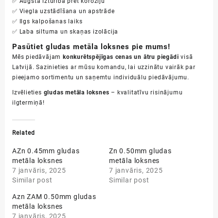
✅ Augsta izturība pret koroziju
✅ Viegla uzstādīšana un apstrāde
✅ Ilgs kalpošanas laiks
✅ Laba siltuma un skaņas izolācija
Pasūtiet gludas metāla loksnes pie mums!
Mēs piedāvājam
konkurētspējīgas cenas un ātru piegādi
visā
Latvijā. Sazinieties ar mūsu komandu, lai uzzinātu vairāk par
pieejamo sortimentu un saņemtu individuālu piedāvājumu.
Izvēlieties
gludas metāla loksnes
– kvalitatīvu risinājumu
ilgtermiņā!
Related
AZn 0.45mm gludas
Zn 0.50mm gludas
metāla loksnes
metāla loksnes
7 janvāris, 2025
7 janvāris, 2025
Similar post
Similar post
Azn ZAM 0.50mm gludas
metāla loksnes
7 janvāris, 2025