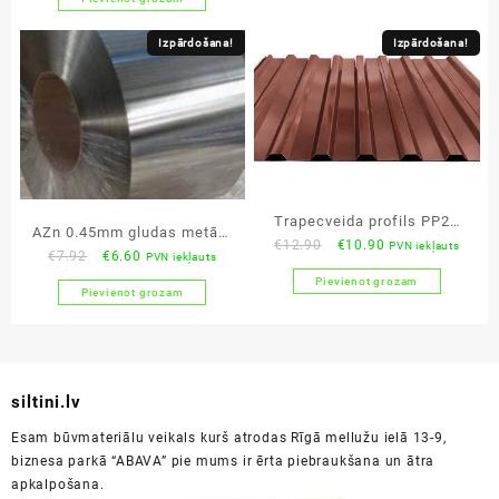
€14.50.
€12.25.
was:
is:
€8.85.
€7.40.
Izpārdošana!
Izpārdošana!
Trapecveida profils PP20
AZn 0.45mm gludas metāla
Original
Current
€
12.90
€
10.90
PVN iekļauts
PE matt 0.50mm
Original
Current
€
7.92
€
6.60
PVN iekļauts
loksnes
price
price
price
price
Pievienot grozam
was:
is:
Pievienot grozam
was:
is:
€12.90.
€10.90.
€7.92.
€6.60.
siltini.lv
Esam būvmateriālu veikals kurš atrodas Rīgā mellužu ielā 13-9,
biznesa parkā “ABAVA” pie mums ir ērta piebraukšana un ātra
apkalpošana.