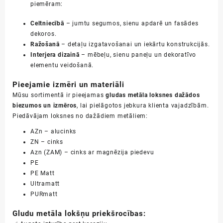
piemēram:
Celtniecībā
– jumtu segumos, sienu apdarē un fasādes
dekoros.
Ražošanā
– detaļu izgatavošanai un iekārtu konstrukcijās.
Interjera dizainā
– mēbeļu, sienu paneļu un dekoratīvo
elementu veidošanā.
Pieejamie izmēri un materiāli
Mūsu sortimentā ir pieejamas
gludas metāla loksnes dažādos
biezumos un izmēros
, lai pielāgotos jebkura klienta vajadzībām.
Piedāvājam loksnes no dažādiem metāliem:
AZn – alucinks
ZN – cinks
Azn (ZAM) – cinks ar magnēzija piedevu
PE
PE Matt
Ultramatt
PURmatt
Gludu metāla lokšņu priekšrocības: