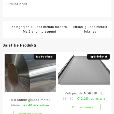
Similar post
Kategorijas:
Gludas metāla loksnes
,
Birkas:
gludas metāla
Metāla jumtu segumi
loksnes
Saistītie Produkti
Izpārdošana!
Izpārdošana!
Valcprofils NORDIK PE
Original
Current
€
14.50
€
12.25
PVN iekļauts
0.45mm ar KLIK sistēmu
Zn 0.50mm gludas metāla
price
price
Original
Current
€
8.85
€
7.40
PVN iekļauts
loksnes
Pievienot grozam
was:
is:
price
price
Pievienot grozam