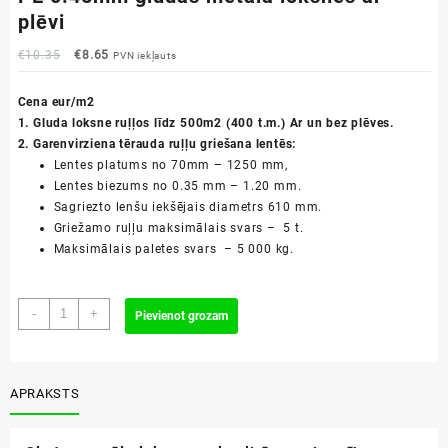
plēvi
Original
Current
€
10.35
€
8.65
PVN iekļauts
price
price
was:
is:
Cena eur/m2
€10.35.
€8.65.
1. Gluda loksne ruļļos līdz 500m2 (400 t.m.) Ar un bez plēves.
2. Garenvirziena tērauda ruļļu griešana lentēs:
Lentes platums no 70mm – 1250 mm,
Lentes biezums no 0.35 mm – 1.20 mm.
Sagriezto lenšu iekšējais diametrs 610 mm.
Griežamo ruļļu maksimālais svars – 5 t.
Maksimālais paletes svars – 5 000 kg.
PE
-
+
Pievienot grozam
0.45mm
gludas
metāla
loksnes
APRAKSTS
ar
plēvi