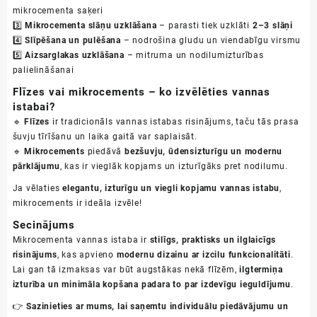
mikrocementa saķeri
3️⃣
Mikrocementa slāņu uzklāšana
– parasti tiek uzklāti
2–3 slāņi
4️⃣
Slīpēšana un pulēšana
– nodrošina gludu un viendabīgu virsmu
5️⃣
Aizsarglakas uzklāšana
– mitruma un nodilumizturības
palielināšanai
Flīzes vai mikrocements – ko izvēlēties vannas
istabai?
🔹
Flīzes
ir tradicionāls vannas istabas risinājums, taču tās prasa
šuvju tīrīšanu un laika gaitā var saplaisāt.
🔹
Mikrocements
piedāvā
bezšuvju, ūdensizturīgu un modernu
pārklājumu
, kas ir vieglāk kopjams un izturīgāks pret nodilumu.
Ja vēlaties
elegantu, izturīgu un viegli kopjamu vannas istabu
,
mikrocements ir ideāla izvēle!
Secinājums
Mikrocementa vannas istaba ir
stilīgs, praktisks un ilglaicīgs
risinājums
, kas apvieno
modernu dizainu ar izcilu funkcionalitāti
.
Lai gan tā izmaksas var būt augstākas nekā flīzēm,
ilgtermiņa
izturība un minimāla kopšana padara to par izdevīgu ieguldījumu
.
👉
Sazinieties ar mums, lai saņemtu individuālu piedāvājumu un