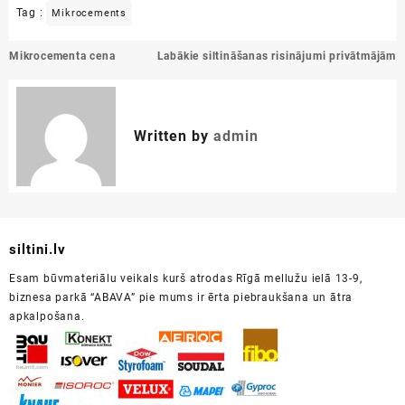
Tag :
Mikrocements
Ziņu
Mikrocementa cena
Labākie siltināšanas risinājumi privātmājām
izvēlne
Written by
admin
siltini.lv
Esam būvmateriālu veikals kurš atrodas Rīgā mellužu ielā 13-9,
biznesa parkā “ABAVA” pie mums ir ērta piebraukšana un ātra
apkalpošana.