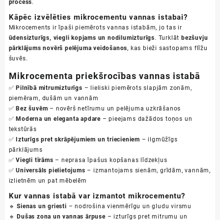
process
.
Kāpēc izvēlēties mikrocementu vannas istabai?
Mikrocements ir īpaši piemērots vannas istabām, jo tas ir
ūdensizturīgs, viegli kopjams un nodilumizturīgs
. Turklāt
bezšuvju
pārklājums novērš pelējuma veidošanos
, kas bieži sastopams flīžu
šuvēs.
Mikrocementa priekšrocības vannas istabā
✅
Pilnībā mitrumizturīgs
– lieliski piemērots slapjām zonām,
piemēram, dušām un vannām
✅
Bez šuvēm
– novērš netīrumu un pelējuma uzkrāšanos
✅
Moderna un eleganta apdare
– pieejams dažādos toņos un
tekstūrās
✅
Izturīgs pret skrāpējumiem un triecieniem
– ilgmūžīgs
pārklājums
✅
Viegli tīrāms
– neprasa īpašus kopšanas līdzekļus
✅
Universāls pielietojums
– izmantojams sienām, grīdām, vannām,
izlietnēm un pat mēbelēm
Kur vannas istabā var izmantot mikrocementu?
🔹
Sienas un griesti
– nodrošina vienmērīgu un gludu virsmu
🔹
Dušas zona un vannas ārpuse
– izturīgs pret mitrumu un