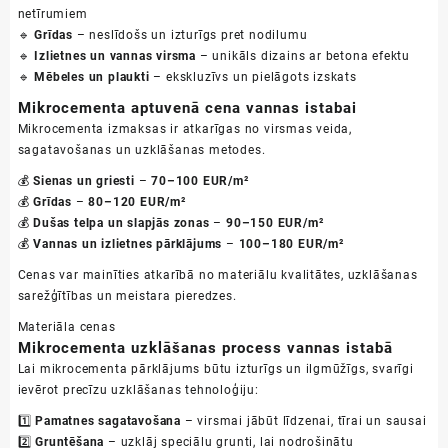
netīrumiem
🔹
Grīdas
– neslīdošs un izturīgs pret nodilumu
🔹
Izlietnes un vannas virsma
– unikāls dizains ar betona efektu
🔹
Mēbeles un plaukti
– ekskluzīvs un pielāgots izskats
Mikrocementa aptuvenā cena vannas istabai
Mikrocementa izmaksas ir atkarīgas no virsmas veida,
sagatavošanas un uzklāšanas metodes.
💰
Sienas un griesti
–
70–100 EUR/m²
💰
Grīdas
–
80–120 EUR/m²
💰
Dušas telpa un slapjās zonas
–
90–150 EUR/m²
💰
Vannas un izlietnes pārklājums
–
100–180 EUR/m²
Cenas var mainīties atkarībā no materiālu kvalitātes, uzklāšanas
sarežģītības un meistara pieredzes.
Materiāla cenas
Mikrocementa uzklāšanas process vannas istabā
Lai mikrocementa pārklājums būtu izturīgs un ilgmūžīgs, svarīgi
ievērot precīzu uzklāšanas tehnoloģiju:
1️⃣
Pamatnes sagatavošana
– virsmai jābūt līdzenai, tīrai un sausai
2️⃣
Gruntēšana
– uzklāj speciālu grunti, lai nodrošinātu