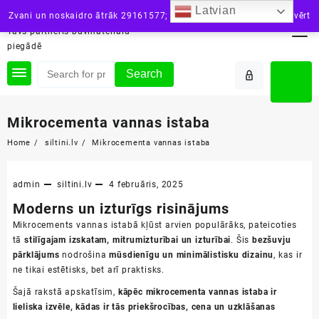
Skip
Latvian
siltini.lv
Zvani un noskaidro ātrāk 29161577; vai raksti: info@siltini.lv
Aizvērt
to
Tavs partneris būvmateriālu
content
piegādē
Search
Mikrocementa vannas istaba
Home
siltini.lv
Mikrocementa vannas istaba
admin
siltini.lv
4 februāris, 2025
Moderns un izturīgs risinājums
Mikrocements vannas istabā kļūst arvien populārāks, pateicoties
tā
stilīgajam izskatam, mitrumizturībai un izturībai
. Šis
bezšuvju
pārklājums
nodrošina
mūsdienīgu un minimālistisku dizainu
, kas ir
ne tikai estētisks, bet arī praktisks.
Šajā rakstā apskatīsim,
kāpēc mikrocementa vannas istaba ir
lieliska izvēle, kādas ir tās priekšrocības, cena un uzklāšanas