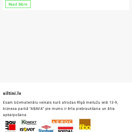
Sienu
Read More
siltināšana
siltini.lv
Esam būvmateriālu veikals kurš atrodas Rīgā mellužu ielā 13-9,
biznesa parkā “ABAVA” pie mums ir ērta piebraukšana un ātra
apkalpošana.