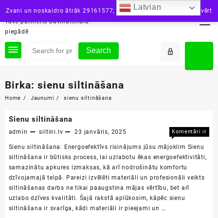
Skip
Latvian
siltini.lv
Zvani un noskaidro ātrāk 29161577; vai raksti: info@siltini.lv
Aizvērt
to
Tavs partneris būvmateriālu
content
piegādē
Search
Birka:
sienu siltināšana
Home
Jaunumi
sienu siltināšana
Sienu siltināšana
admin
siltini.lv
23 janvāris, 2025
Komentāri ir
Sienu
izslēgti
Sienu siltināšana: Energoefektīvs risinājums jūsu mājoklim Sienu
siltin
siltināšana ir būtisks process, lai uzlabotu ēkas energoefektivitāti,
samazinātu apkures izmaksas, kā arī nodrošinātu komfortu
dzīvojamajā telpā. Pareizi izvēlēti materiāli un profesionāli veikts
siltināšanas darbs ne tikai paaugstina mājas vērtību, bet arī
uzlabo dzīves kvalitāti. Šajā rakstā aplūkosim, kāpēc sienu
siltināšana ir svarīga, kādi materiāli ir pieejami un …