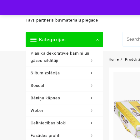
Skip
siltini.lv
to
content
Tavs partneris būvmateriālu piegādē
Kategorijas
Planika dekoratīvie kamīni un
Home
Produkt
gāzes sildītāji
Siltumizolācija
Soudal
Bēniņu kāpnes
Weber
Celtniecības bloki
Fasādes profili