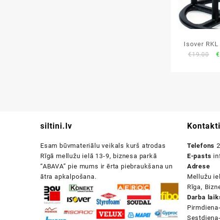
Isover RKL
O
€
19.00
€
p
w
€
siltini.lv
Kontakt
Esam būvmateriālu veikals kurš atrodas
Telefons
2
Rīgā mellužu ielā 13-9, biznesa parkā
E-pasts
in
“ABAVA” pie mums ir ērta piebraukšana un
Adrese
ātra apkalpošana.
Mellužu ie
Rīga, Biz
Darba laik
Pirmdiena
Sestdiena