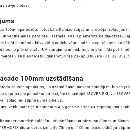
jas šuvju vietās.
ojums
 100mm paredzēts lietot kā siltumizolācijas un pretvēja izolācijas m
 un ventilējamās pagrīdēs. Izstrādājums ir piemērots kā daudzstāvu a
 īpaši piemērots būvvietām ar lielu vēja slodzi un apstākļiem, kad ēk
dares, jo plāksne iztur UV starojuma un nokrišņu ietekmi līdz pat 6 m
emērota visu klasificēto ugunsnoturības pakāpju būvēm (U1, U2, U3), 
Facade 100mm uzstādīšana
zstāda sausos apstākļos, un uzstādīšanā jāievēro norādījumi būves pro
e stiprina pie pamatkonstrukcijām izmantojot ISOVER RKL vai ISOVE
vai izolācijas stiprinājuma dībēļus.
jumu veidu patēriņš ir apmēram 4-6 gab/m2. Precīzu stiprinājumu skait
istanceri paredzēti plākšņu stiprināšanai ar biezumu 30mm un 50mm.
ERMOFIX distancerus izmanto 75mm un 100mm biezu plākšņu stiprin