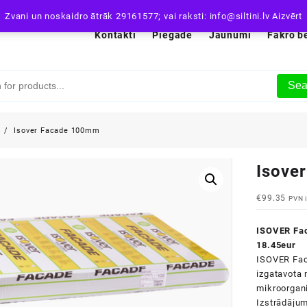
Zvani un noskaidro ātrāk 29161577; vai raksti: info@siltini.lv
Aizvērt
Kontakti
Piegāde
Jaunumi
Fakro b
Sea
i
Isover Facade 100mm
Isove
€
99.35
PVN i
ISOVER Fac
18.45eur
ISOVER Faca
izgatavota 
mikroorgan
Izstrādājum