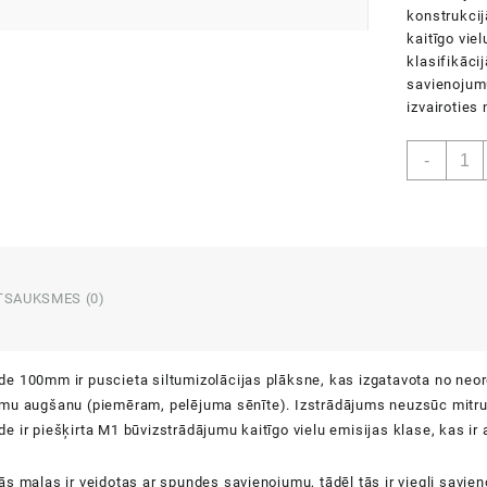
konstrukci
kaitīgo vie
klasifikāci
savienojumu,
izvairoties
Isove
-
Faca
100m
daud
TSAUKSMES (0)
e 100mm ir puscieta siltumizolācijas plāksne, kas izgatavota no neor
mu augšanu (piemēram, pelējuma sēnīte). Izstrādājums neuzsūc mitrum
 ir piešķirta M1 būvizstrādājumu kaitīgo vielu emisijas klase, kas ir 
s malas ir veidotas ar spundes savienojumu, tādēļ tās ir viegli savieno