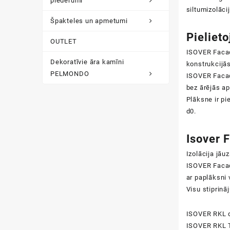
piederumi
siltumizolāci
Špakteles un apmetumi
Pieliet
OUTLET
ISOVER Facade
Dekoratīvie āra kamīni
konstrukcijās
PELMONDO
ISOVER Facade
bez ārējās ap
Plāksne ir pi
d0.
Isover 
Izolācija jāu
ISOVER Facad
ar paplāksni 
Visu stiprinā
ISOVER RKL d
ISOVER RKL T