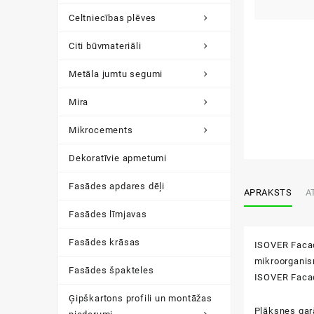
Celtniecības plēves
Citi būvmateriāli
Metāla jumtu segumi
Mira
Mikrocements
Dekoratīvie apmetumi
Fasādes apdares dēļi
APRAKSTS
A
Fasādes līmjavas
Fasādes krāsas
ISOVER Facad
mikroorganis
Fasādes špakteles
ISOVER Facade
Ģipškartons profili un montāžas
Plāksnes garā