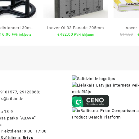
 distanceri 30mm
Isover OL33 Facade 205mm
Isover
riginal
Current
O
16.00
€
482.00
€
14.50
PVN iekļauts
PVN iekļauts
25gb
120
rice
price
p
as:
is:
19.00.
€16.00.
i
9161577, 29123868;
fo@siltini.lv
la 13-9
nesa parks “ABAVA”
s
-Piektdiena: 9:00–17:00
-Svētdiena:
Brīvs