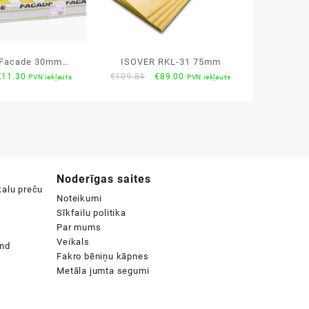
 Facade 30mm
ISOVER RKL-31 75mm
riginal
Current
Original
Current
€
11.30
€
109.84
€
89.00
PVN iekļauts
PVN iekļauts
0x1800mm
rice
price
price
price
was:
is:
was:
is:
€14.50.
€11.30.
€109.84.
€89.00.
Noderīgas saites
Noteikumi
Sīkfailu politika
Par mums
Veikals
Fakro bēniņu kāpnes
Metāla jumta segumi