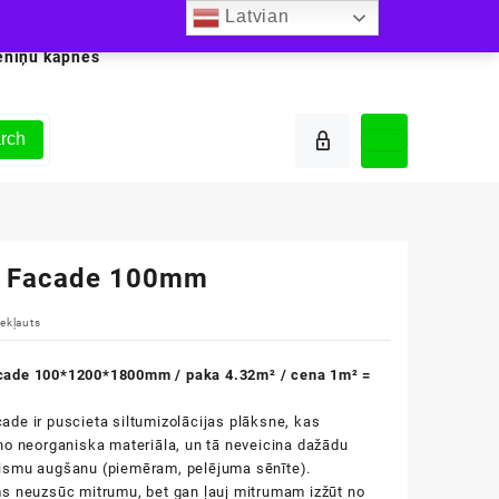
Latvian
ēniņu kāpnes
rch
r Facade 100mm
ekļauts
ade 100*1200*1800mm / paka 4.32m² / cena 1m² =
de ir puscieta siltumizolācijas plāksne, kas
no neorganiska materiāla, un tā neveicina dažādu
ismu augšanu (piemēram, pelējuma sēnīte).
s neuzsūc mitrumu, bet gan ļauj mitrumam izžūt no