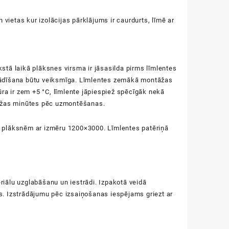
vietas kur izolācijas pārklājums ir caurdurts, līmē ar
kstā laikā plāksnes virsma ir jāsasilda pirms līmlentes
zstādīšana būtu veiksmīga. Līmlentes zemākā montāžas
ra ir zem +5 °C, līmlente jāpiespiež spēcīgāk nekā
dažas minūtes pēc uzmontēšanas.
 plāksnēm ar izmēru 1200×3000. Līmlentes patēriņā
eriālu uzglabāšanu un iestrādi. Izpakotā veidā
ules. Izstrādājumu pēc izsaiņošanas iespējams griezt ar