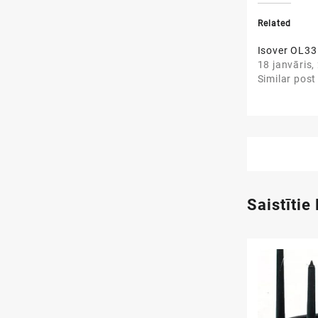
Related
Isover OL3
18 janvāris,
Similar post
Saistītie