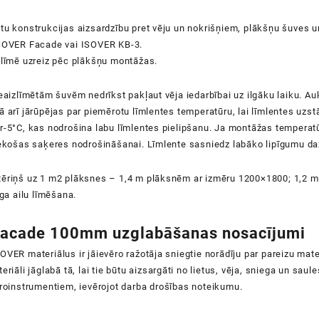
tu konstrukcijas aizsardzību pret vēju un nokrišņiem, plākšņu šuves un 
ISOVER Facade vai ISOVER KB-3.
ālīmē uzreiz pēc plākšņu montāžas.
neaizlīmētām šuvēm nedrīkst pakļaut vēja iedarbībai uz ilgāku laiku. Au
ā arī jārūpējas par piemērotu līmlentes temperatūru, lai līmlentes u
r-5°C, kas nodrošina labu līmlentes pielipšanu. Ja montāžas temperatū
tiekošas saķeres nodrošināšanai. Līmlente sasniedz labāko lipīgumu 
tēriņš uz 1 m2 plāksnes – 1,4 m plāksnēm ar izmēru 1200×1800; 1,2 m
oga ailu līmēšana.
Facade 100mm uzglabāšanas nosacījumi
OVER materiālus ir jāievēro ražotāja sniegtie norādīju par pareizu mat
teriāli jāglabā tā, lai tie būtu aizsargāti no lietus, vēja, sniega un sa
troinstrumentiem, ievērojot
darba
drošības
noteikumu
.