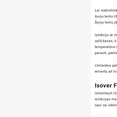
Lai nodrošinā
šuvju lentu 
Šuvju lentu j
Izolāciju ar 
uzlikšanas, k
temperatūra i
parasti, pie
Līmlentes pa
ietverta arī l
Isover 
Izmantojot IS
izolācijas ma
nazi vai elek