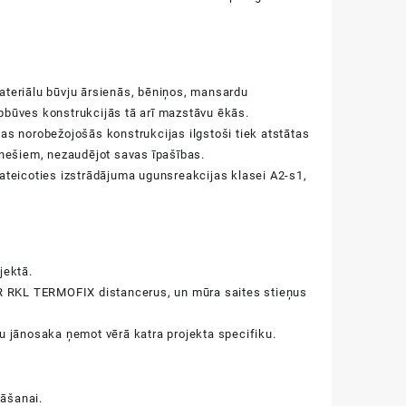
ateriālu būvju ārsienās, bēniņos, mansardu
pbūves konstrukcijās tā arī mazstāvu ēkās.
as norobežojošās konstrukcijas ilgstoši tiek atstātas
ēnešiem, nezaudējot savas īpašības.
pateicoties izstrādājuma ugunsreakcijas klasei A2-s1,
jektā.
R RKL TERMOFIX distancerus, un mūra saites stieņus
u jānosaka ņemot vērā katra projekta specifiku.
āšanai.