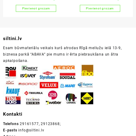
price
price
price
price
Pievienot grozam
Pievienot grozam
was:
is:
was:
is:
€48.20.
€46.00.
€79.85.
€72.00.
siltini.lv
Esam būvmateriālu veikals kurš atrodas Rīgā mellužu ielā 13-9,
biznesa parkā “ABAVA” pie mums ir ērta piebraukšana un ātra
apkalpošana.
Kontakti
Telefons
29161577, 29123868;
E-pasts
info@siltini.lv