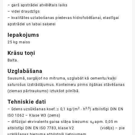
– garš apstrādei atvēlētais laiks
– videi draudzīgs
– kvalitātes uzlabošanas piedevas hidrofobēšanai, elastīgai
apstrādei un labai saķerei
Iepakojums
25 kg maiss
Krāsu toņi
Balta.
Uzglabāšana
Sausumā, sargājot no mitruma, uzglabāt kā cementu/kaļķi
saturošus izstrādājumus. Konteineru pirms ilgākas stāvēšanas
(ziemas pārtraukums) iztukšot pilnībā.
Tehniskie dati
2
0,5
– ūdens uzsūkšanas koef.:≤ 0,1 kg/(m
∙ h
) atbilstīgi DIN EN
ISO 1062 – Klase W3 (zems)
– difūzijai ekvivalents gaisa slāņa biezums: s
apm. 0,05 m
d
atbilstīgi DIN EN ISO 7783, klase V2 (vidējs) – pie
uzklāšanas biezuma atbilstoši lietojumam