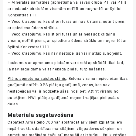
– Minerālas pamatnes (apmetuma vai javas grupa P II vai P III)
ar nedaudz birstošām virsmām notīrīt un nogruntēt ar
Sylitol-
Konzentrat 111.
– Veco krāsojumu, kas stipri turas un nav krītains, notīrīt piem.,
ar spiediena ūdens strūklu.
– Veco krāsojumu, kas stipri turas un ar nedaudz krītainu
virsmu, notīrīt piem., ar spiediena ūdens strūklu un nogruntēt ar
Sylitol-Konzentrat 111.
– Veco krāsojumu, kas nav nestspējīgs vai ir atlupis, noņemt.
Laukumus ar apmetuma plaisām var droši apstrādāt tikai tad,
ja nav sagaidāma vairs nekāda plaisu turpināšanās.
Plāns
apmetuma saistes slānis
: Betona virsmu nepieciešamības
gadījumā notīrīt. XPS plātņu gadījumā, zonas, kas nav
nestspējīgas vai ir nodzeltējušas, noslīpēt. Attīrīt virsmu no
putekļiem. HWL plātņu gadījumā noņemt vaļējas pielipušas
daļas.
Materiāla sagatavošana
Capatect ArmaReno 700
var apstrādāt ar visiem izplatītajiem
nepārtrauktas darbības maisītājiem, vītņpadeves sūkņiem un
apmetuma mašīnām, taču arī manuāli ar izturīgu, lēni kustošos