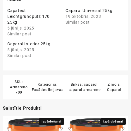
Capatect
Caparol Universal 25kg
Leichtgrundputz 170
19 oktobris, 2023
25kg
Similar post
5 jūnijs, 2025
Similar post
Caparol Interior 25kg
5 jūnijs, 2025
Similar post
SKU:
Kategorija:
Birkas:
caparol
,
Zīmols:
Armareno
Fasādes līmjavas
caparol armareno
Caparol
700
Saistītie Produkti
Izpārdošana!
Izpārdošana!