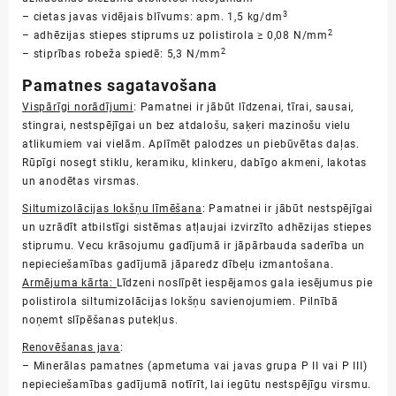
3
– cietas javas vidējais blīvums: apm. 1,5 kg/dm
2
– adhēzijas stiepes stiprums uz polistirola ≥ 0,08 N/mm
2
– stiprības robeža spiedē: 5,3 N/mm
Pamatnes sagatavošana
Vispārīgi norādījumi
: Pamatnei ir jābūt līdzenai, tīrai, sausai,
stingrai, nestspējīgai un bez atdalošu, saķeri mazinošu vielu
atlikumiem vai vielām. Aplīmēt palodzes un piebūvētas daļas.
Rūpīgi nosegt stiklu, keramiku, klinkeru, dabīgo akmeni, lakotas
un anodētas virsmas.
Siltumizolācijas lokšņu līmēšana
: Pamatnei ir jābūt nestspējīgai
un uzrādīt atbilstīgi sistēmas atļaujai izvirzīto adhēzijas stiepes
stiprumu. Vecu krāsojumu gadījumā ir jāpārbauda saderība un
nepieciešamības gadījumā jāparedz dībeļu izmantošana.
Armējuma kārta:
Līdzeni noslīpēt iespējamos gala iesējumus pie
polistirola siltumizolācijas lokšņu savienojumiem. Pilnībā
noņemt slīpēšanas putekļus.
Renovēšanas java
:
– Minerālas pamatnes (apmetuma vai javas grupa P II vai P III)
nepieciešamības gadījumā notīrīt, lai iegūtu nestspējīgu virsmu.