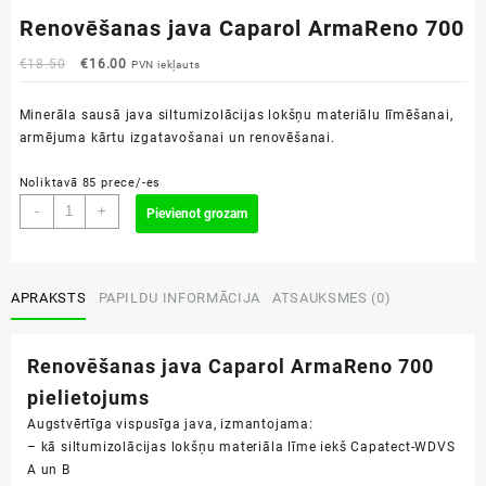
Renovēšanas java Caparol ArmaReno 700
Original
Current
€
18.50
€
16.00
PVN iekļauts
price
price
was:
is:
Minerāla sausā java siltumizolācijas lokšņu materiālu līmēšanai,
€18.50.
€16.00.
armējuma kārtu izgatavošanai un renovēšanai.
Noliktavā 85 prece/-es
Renovēšanas
-
+
Pievienot grozam
java
Caparol
ArmaReno
700
APRAKSTS
PAPILDU INFORMĀCIJA
ATSAUKSMES (0)
daudzums
Renovēšanas java Caparol ArmaReno 700
pielietojums
Augstvērtīga vispusīga java, izmantojama:
– kā siltumizolācijas lokšņu materiāla līme iekš Capatect-WDVS
A un B