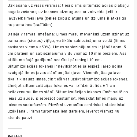
Uzklāšana uz visas virsmas
: tieši pirms siltumizolācijas plākšņu
sagatavošanas, uz loksnes aizmugures ar zobveida ķelli ir
jāuzvelk līmes java (ķelles zobu platums un dziļums ir atkarīgs
no pamatnes īpašībām).
Daļēja virsmas līmēšana
: Līmes masu mehāniski uzsmidzināt uz
pamatnes (sienas) vijīgu, vertikālu sabiezinājumu veidā (līmes
saskares virsma ≥50%). Līmes sabiezinājumiem ir jābūt apm. 5
cm platiem un sabiezinājuma vidū vismaz 10 mm bieziem. Ass
attālums šajā gadījumā nedrīkst pārsniegt 10 cm.
Siltumizolācijas loksnes ir nevilcinoties jāiespiež, jāiepludina
svaigajā līmes javas slānī un jāaizjavo. Vienmēr jāsagatavo
tikai tik daudz līmes, cik tieši var uzlikt siltumizolācijas loksnes.
Līmējot siltumizolācijas loksnes var izlīdzināt līdz ± 1 cm
nelīdzenumu līmes slānī. Siltumizolācijas loksnes līmēt saitē no
lejas uz augšu piespiežot pastumjot. Neuzklāt līmes masu uz
loksnes saduršuvēm. Pievērst uzmanību centriskai, stateniskai
uzlikšanai. Pirms turpmākajiem darbiem, ievērot vismaz
48
stundu
pauzi.
Related