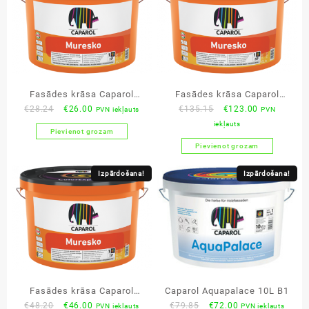
Fasādes krāsa Caparol
Fasādes krāsa Caparol
Original
Current
Original
Current
€
28.24
€
26.00
€
135.15
€
123.00
PVN iekļauts
PVN
Muresko Premium 2.5L
Muresko Premium 15L
price
price
price
price
iekļauts
Pievienot grozam
was:
is:
was:
is:
Pievienot grozam
€28.24.
€26.00.
€135.15.
€123.00.
Izpārdošana!
Izpārdošana!
Fasādes krāsa Caparol
Caparol Aquapalace 10L B1
Original
Current
Original
Current
€
48.20
€
46.00
€
79.85
€
72.00
PVN iekļauts
PVN iekļauts
Muresko Premium 5L