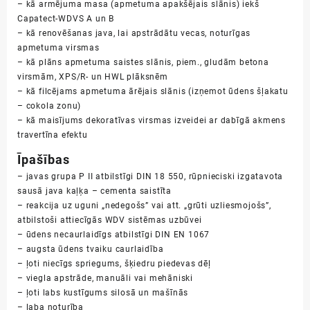
– kā armējuma masa (apmetuma apakšējais slānis) iekš
Capatect-WDVS A un B
– kā renovēšanas java, lai apstrādātu vecas, noturīgas
apmetuma virsmas
– kā plāns apmetuma saistes slānis, piem., gludām betona
virsmām, XPS/R- un HWL plāksnēm
– kā filcējams apmetuma ārējais slānis (izņemot ūdens šļakatu
– cokola zonu)
– kā maisījums dekoratīvas virsmas izveidei ar dabīgā akmens
travertīna efektu
Īpašības
– javas grupa P II atbilstīgi DIN 18 550, rūpnieciski izgatavota
sausā java kaļķa – cementa saistīta
– reakcija uz uguni „nedegošs” vai att. „grūti uzliesmojošs”,
atbilstoši attiecīgās WDV sistēmas uzbūvei
– ūdens necaurlaidīgs atbilstīgi DIN EN 1067
– augsta ūdens tvaiku caurlaidība
– ļoti niecīgs spriegums, šķiedru piedevas dēļ
– viegla apstrāde, manuāli vai mehāniski
– ļoti labs kustīgums silosā un mašīnās
– laba noturība