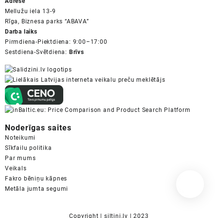
Adrese
Mellužu iela 13-9
Rīga, Biznesa parks “ABAVA”
Darba laiks
Pirmdiena-Piektdiena: 9:00–17:00
Sestdiena-Svētdiena:
Brīvs
Noderīgas saites
Noteikumi
Sīkfailu politika
Par mums
Veikals
Fakro bēniņu kāpnes
Metāla jumta segumi
Copyright | siltini.lv | 2023