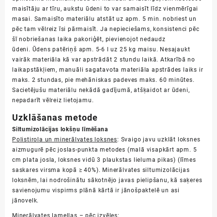
maisītāju ar tīru, aukstu ūdeni to var samaisīt līdz vienmērīgai
masai. Samaisīto materiālu atstāt uz apm. 5 min. nobriest un
pēc tam vēlreiz īsi pārmaisīt. Ja nepieciešams, konsistenci pēc
šī nobriešanas laika pakoriģēt, pievienojot nedaudz
ūdeni. Ūdens patēriņš apm. 5-6 l uz 25 kg maisu. Nesajaukt
vairāk materiāla kā var apstrādāt 2 stundu laikā. Atkarībā no
laikapstākļiem, manuāli sagatavota materiāla apstrādes laiks ir
maks. 2 stundas, pie mehāniskas padeves maks. 60 minūtes.
Sacietējušu materiālu nekādā gadījumā, atšķaidot ar ūdeni,
nepadarīt vēlreiz lietojamu.
Uzklāšanas metode
Siltumizolācijas lokšņu līmēšana
Polistirola un minerālvates loksnes
: Svaigo javu uzklāt loksnes
aizmugurē pēc joslas-punkta metodes (malā visapkārt apm. 5
cm plata josla, loksnes vidū 3 plaukstas lieluma pikas) (līmes
saskares virsma kopā ≥ 40%). Minerālvates siltumizolācijas
loksnēm, lai nodrošinātu sākotnējo javas pielipšanu, kā saķeres
savienojumu vispirms plānā kārtā ir jānošpaktelē un asi
jānovelk.
Minerālvates lamellas
– pēc izvēles: