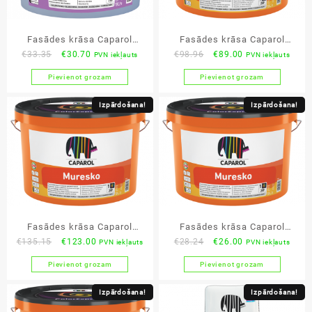
Fasādes krāsa Caparol
Fasādes krāsa Caparol
Original
Current
Original
Current
€
33.35
€
30.70
€
98.96
€
89.00
PVN iekļauts
PVN iekļauts
AmphiSilan plus 2.5L
Muresko Premium 10L
price
price
price
price
Pievienot grozam
Pievienot grozam
was:
is:
was:
is:
€33.35.
€30.70.
€98.96.
€89.00.
Izpārdošana!
Izpārdošana!
Fasādes krāsa Caparol
Fasādes krāsa Caparol
Original
Current
Original
Current
€
135.15
€
123.00
€
28.24
€
26.00
PVN iekļauts
PVN iekļauts
Muresko Premium 15L
Muresko Premium 2.5L
price
price
price
price
Pievienot grozam
Pievienot grozam
was:
is:
was:
is:
€135.15.
€123.00.
€28.24.
€26.00.
Izpārdošana!
Izpārdošana!