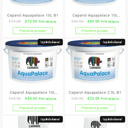
Caparol Aquapalace 10L B1
Caparol Aquapalace 10L
Original
Current
Original
Current
€
79.85
€
72.00
€
93.00
€
80.00
PVN iekļauts
PVN iekļauts
brūna
price
price
price
price
Pievienot grozam
Pievienot grozam
was:
is:
was:
is:
€79.85.
€72.00.
€93.00.
€80.00.
Izpārdošana!
Izpārdošana!
Caparol Aquapalace 10L
Caparol Aquapalace 2.5L B1
Original
Current
Original
Current
€
93.00
€
80.00
€
28.30
€
25.00
PVN iekļauts
PVN iekļauts
pelēka
price
price
price
price
Pievienot grozam
Pievienot grozam
was:
is:
was:
is:
€93.00.
€80.00.
€28.30.
€25.00.
Izpārdošana!
Izpārdošana!