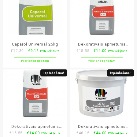
Caparol Universal 25kg
Dekoratīvais apmetums
Original
Current
Original
Current
€
12.30
€
9.15
€
15.55
€
14.00
PVN iekļauts
PVN iekļauts
Caparol Mineral-Leichtputz
price
price
price
price
K15 25kg
Pievienot grozam
Pievienot grozam
was:
is:
was:
is:
€12.30.
€9.15.
€15.55.
€14.00.
Izpārdošana!
Izpārdošana!
Dekoratīvais apmetums
Dekoratīvais apmetums
Original
Current
Original
Current
€
15.55
€
14.00
€
46.15
€
44.00
PVN iekļauts
PVN iekļauts
Caparol Mineral-Leichtputz
Caparol SIL-SI