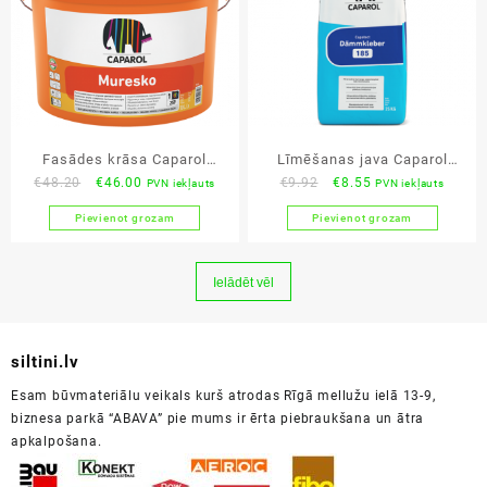
Fasādes krāsa Caparol
Līmēšanas java Caparol
Original
Current
Original
Current
€
48.20
€
46.00
€
9.92
€
8.55
PVN iekļauts
PVN iekļauts
Muresko Premium 5L
Dammkleber 185
price
price
price
price
Pievienot grozam
Pievienot grozam
was:
is:
was:
is:
€48.20.
€46.00.
€9.92.
€8.55.
Ielādēt vēl
siltini.lv
Esam būvmateriālu veikals kurš atrodas Rīgā mellužu ielā 13-9,
biznesa parkā “ABAVA” pie mums ir ērta piebraukšana un ātra
apkalpošana.