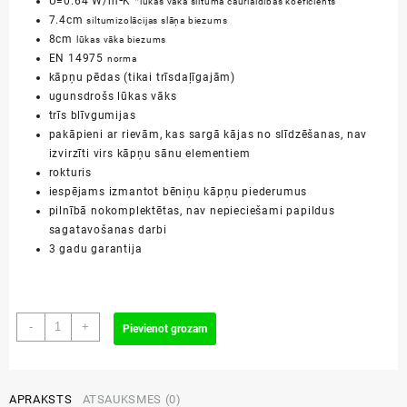
U=0.64 W/m²K *
lūkas vāka siltuma caurlaidības koeficients
7.4cm
siltumizolācijas slāņa biezums
8cm
lūkas vāka biezums
EN 14975
norma
kāpņu pēdas (tikai trīsdaļīgajām)
ugunsdrošs lūkas vāks
trīs blīvgumijas
pakāpieni ar rievām, kas sargā kājas no slīdzēšanas, nav
izvirzīti virs kāpņu sānu elementiem
rokturis
iespējams izmantot bēniņu kāpņu piederumus
pilnībā nokomplektētas, nav nepieciešami papildus
sagatavošanas darbi
3 gadu garantija
86x130/280cm
-
+
Pievienot grozam
LWF
60
bēniņu
kāpnes
APRAKSTS
ATSAUKSMES (0)