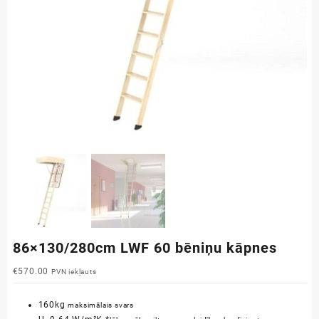
86×130/280cm LWF 60 bēniņu kāpnes
€
570.00
PVN iekļauts
160kg
maksimālais svars