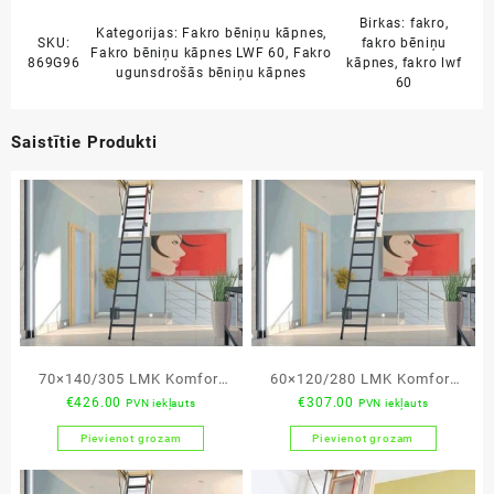
Birkas:
fakro
,
Kategorijas:
Fakro bēniņu kāpnes
,
SKU:
fakro bēniņu
Fakro bēniņu kāpnes LWF 60
,
Fakro
869G96
kāpnes
,
fakro lwf
ugunsdrošās bēniņu kāpnes
60
Saistītie Produkti
70×140/305 LMK Komfort
60×120/280 LMK Komfort
€
426.00
€
307.00
PVN iekļauts
PVN iekļauts
bēniņu kāpnes
bēniņu kāpnes
Pievienot grozam
Pievienot grozam