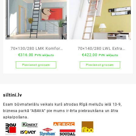
70×130/280 LMK Komfort
70×140/280 LWL Extra
€
316.00
€
422.00
PVN iekļauts
PVN iekļauts
bēniņu kāpnes
bēniņu kāpnes
Pievienot grozam
Pievienot grozam
siltini.lv
Esam būvmateriālu veikals kurš atrodas Rīgā mellužu ielā 13-9,
biznesa parkā “ABAVA” pie mums ir ērta piebraukšana un ātra
apkalpošana.