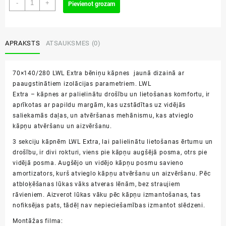
70x140/280
-
+
Pievienot grozam
LWL
Extra
bēniņu
kāpnes
APRAKSTS
ATSAUKSMES (0)
daudzums
70×140/280 LWL Extra bēniņu kāpnes jaunā dizainā ar
paaugstinātiem izolācijas parametriem. LWL
Extra – kāpnes ar palielinātu drošību un lietošanas komfortu, ir
aprīkotas ar papildu margām, kas uzstādītas uz vidējās
saliekamās daļas, un atvēršanas mehānismu, kas atvieglo
kāpņu atvēršanu un aizvēršanu.
3 sekciju kāpnēm LWL Extra, lai palielinātu lietošanas ērtumu un
drošību, ir divi rokturi, viens pie kāpņu augšējā posma, otrs pie
vidējā posma. Augšējo un vidējo kāpņu posmu savieno
amortizators, kurš atvieglo kāpņu atvēršanu un aizvēršanu. Pēc
atbloķēšanas lūkas vāks atveras lēnām, bez straujiem
rāvieniem. Aizverot lūkas vāku pēc kāpņu izmantošanas, tas
nofiksējas pats, tādēļ
nav
nepieciešamības izmantot
slēdzeni.
Montāžas filma: