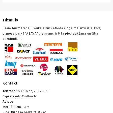
siltini.lv
Esam būvmateriālu veikals kurš atrodas Rīgā mellužu ielā 13-9,
biznesa parkā “ABAVA” pie mums ir ērta piebraukšana un ātra
apkalpošana.
Kontakti
Telefons
29161577, 29123868;
E-pasts
info@siltini.lv
Adrese
Mellužu iela 13-9
Rīga, Biznesa parks “ABAVA”