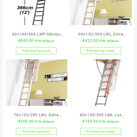
60×144/366 LMP bēniņu
60×130/305 LWL Extra
€
845.00
€
422.00
PVN iekļauts
PVN iekļauts
kāpnes
bēniņu kāpnes
Pievienot grozam
Pievienot grozam
70×120/280 LWL Extra
60×130/305 LML Lux
€
359.00
€
795.00
PVN iekļauts
PVN iekļauts
bēniņu kāpnes
bēniņu kāpnes
Pievienot grozam
Pievienot grozam