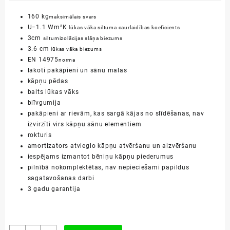
160 kg
maksimālais svars
U=1.1 Wm²K
lūkas vāka siltuma caurlaidības koeficients
3cm
siltumizolācijas slāņa biezums
3.6 cm
lūkas vāka biezums
EN 14975
norma
lakoti pakāpieni un sānu malas
kāpņu pēdas
balts lūkas vāks
blīvgumija
pakāpieni ar rievām, kas sargā kājas no slīdēšanas, nav
izvirzīti virs kāpņu sānu elementiem
rokturis
amortizators atvieglo kāpņu atvēršanu un aizvēršanu
iespējams izmantot bēniņu kāpņu piederumus
pilnībā nokomplektētas, nav nepieciešami papildus
sagatavošanas darbi
3 gadu garantija