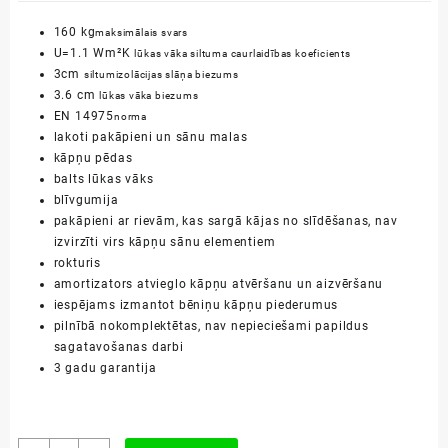
160 kg
maksimālais svars
U=1.1 Wm²K
lūkas vāka siltuma caurlaidības koeficients
3cm
siltumizolācijas slāņa biezums
3.6 cm
lūkas vāka biezums
EN 14975
norma
lakoti pakāpieni un sānu malas
kāpņu pēdas
balts lūkas vāks
blīvgumija
pakāpieni ar rievām, kas sargā kājas no slīdēšanas, nav
izvirzīti virs kāpņu sānu elementiem
rokturis
amortizators atvieglo kāpņu atvēršanu un aizvēršanu
iespējams izmantot bēniņu kāpņu piederumus
pilnībā nokomplektētas, nav nepieciešami papildus
sagatavošanas darbi
3 gadu garantija