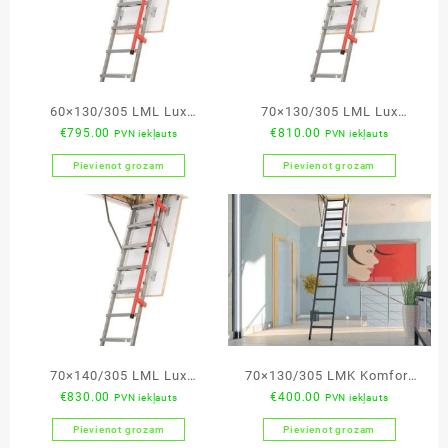
60×130/305 LML Lux
70×130/305 LML Lux
€
795.00
€
810.00
PVN iekļauts
PVN iekļauts
bēniņu kāpnes
bēniņu kāpnes
Pievienot grozam
Pievienot grozam
70×140/305 LML Lux
70×130/305 LMK Komfort
€
830.00
€
400.00
PVN iekļauts
PVN iekļauts
bēniņu kāpnes
bēniņu kāpnes
Pievienot grozam
Pievienot grozam