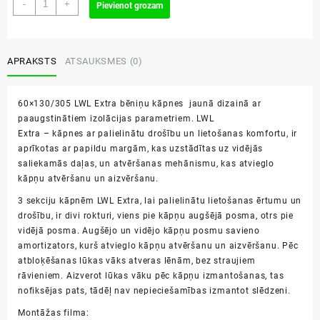
60x130/305
-
+
Pievienot grozam
LWL
Extra
bēniņu
kāpnes
APRAKSTS
ATSAUKSMES (0)
daudzums
60×130/305 LWL Extra bēniņu kāpnes jaunā dizainā ar
paaugstinātiem izolācijas parametriem. LWL
Extra – kāpnes ar palielinātu drošību un lietošanas komfortu, ir
aprīkotas ar papildu margām, kas uzstādītas uz vidējās
saliekamās daļas, un atvēršanas mehānismu, kas atvieglo
kāpņu atvēršanu un aizvēršanu.
3 sekciju kāpnēm LWL Extra, lai palielinātu lietošanas ērtumu un
drošību, ir divi rokturi, viens pie kāpņu augšējā posma, otrs pie
vidējā posma. Augšējo un vidējo kāpņu posmu savieno
amortizators, kurš atvieglo kāpņu atvēršanu un aizvēršanu. Pēc
atbloķēšanas lūkas vāks atveras lēnām, bez straujiem
rāvieniem. Aizverot lūkas vāku pēc kāpņu izmantošanas, tas
nofiksējas pats, tādēļ
nav
nepieciešamības izmantot
slēdzeni.
Montāžas filma: