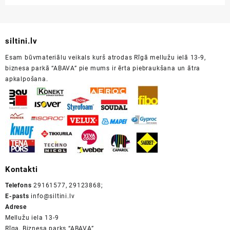
siltini.lv
Esam būvmateriālu veikals kurš atrodas Rīgā mellužu ielā 13-9,
biznesa parkā “ABAVA” pie mums ir ērta piebraukšana un ātra
apkalpošana.
Kontakti
Telefons
29161577, 29123868;
E-pasts
info@siltini.lv
Adrese
Mellužu iela 13-9
Rīga, Biznesa parks “ABAVA”