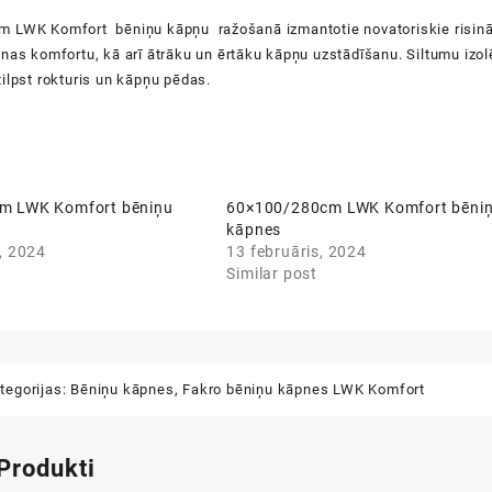
 LWK Komfort bēniņu kāpņu ražošanā izmantotie novatoriskie risināj
nas komfortu, kā arī ātrāku un ērtāku kāpņu uzstādīšanu. Siltumu izol
ilpst rokturis un kāpņu pēdas.
m LWK Komfort bēniņu
60×100/280cm LWK Komfort bēni
kāpnes
, 2024
13 februāris, 2024
Similar post
tegorijas:
Bēniņu kāpnes
,
Fakro bēniņu kāpnes LWK Komfort
 Produkti