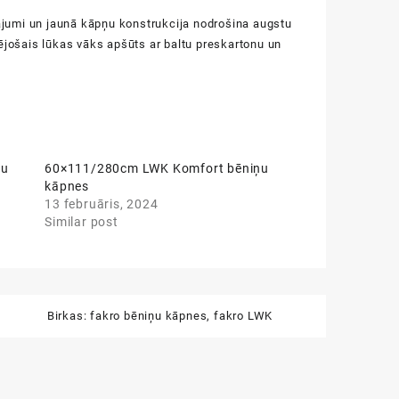
umi un jaunā kāpņu konstrukcija nodrošina augstu
ējošais lūkas vāks apšūts ar baltu preskartonu un
ņu
60×111/280cm LWK Komfort bēniņu
kāpnes
13 februāris, 2024
Similar post
Birkas:
fakro bēniņu kāpnes
,
fakro LWK