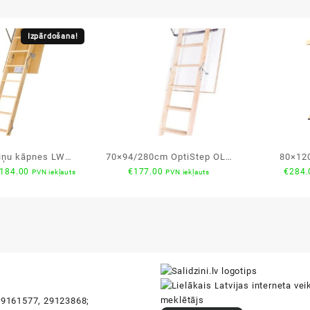
Izpārdošana!
iņu kāpnes LWS
70×94/280cm OptiStep OLE
80×12
riginal
Current
184.00
€
177.00
€
284.
PVN iekļauts
PVN iekļauts
60x120x280cm
basic bēniņu kāpnes
Komfort
rice
price
as:
is:
209.00.
€184.00.
i
9161577, 29123868;