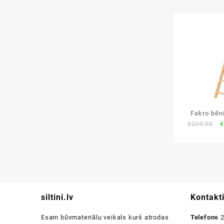
Fakro bēn
O
€
209.00
€
Smart 
p
w
€
siltini.lv
Kontakt
Esam būvmateriālu veikals kurš atrodas
Telefons
2