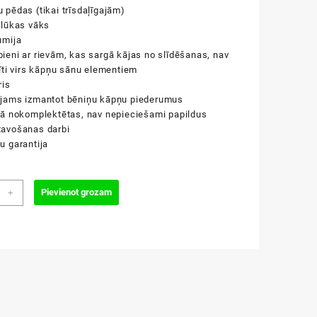
 pēdas (tikai trīsdaļīgajām)
 lūkas vāks
umija
ieni ar rievām, kas sargā kājas no slīdēšanas, nav
zīti virs kāpņu sānu elementiem
ris
ējams izmantot bēniņu kāpņu piederumus
bā nokomplektētas, nav nepieciešami papildus
tavošanas darbi
u garantija
20/280cm
Pievienot grozam
+
rt
u
es
zums