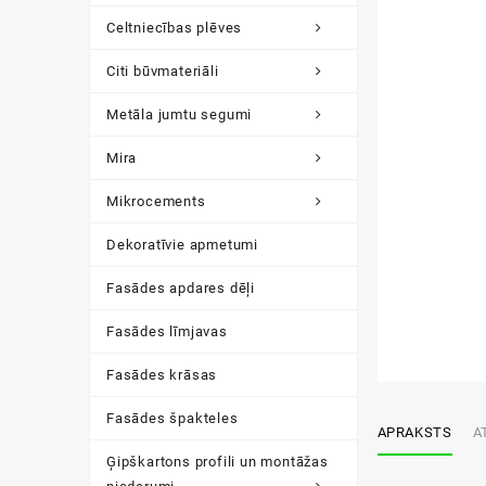
Celtniecības plēves
Citi būvmateriāli
Metāla jumtu segumi
Mira
Mikrocements
Dekoratīvie apmetumi
Fasādes apdares dēļi
Fasādes līmjavas
Fasādes krāsas
Fasādes špakteles
APRAKSTS
A
Ģipškartons profili un montāžas