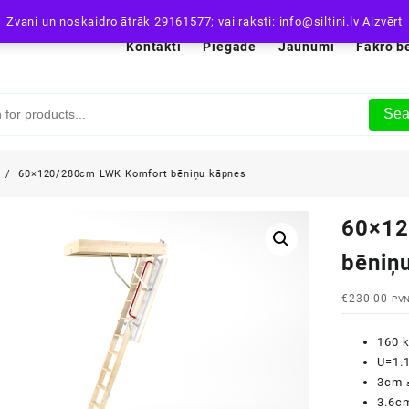
Zvani un noskaidro ātrāk 29161577; vai raksti: info@siltini.lv
Aizvērt
Kontakti
Piegāde
Jaunumi
Fakro b
Sea
i
60×120/280cm LWK Komfort bēniņu kāpnes
60×12
bēniņ
€
230.00
PVN
160 
U=1.
3cm
3.6c