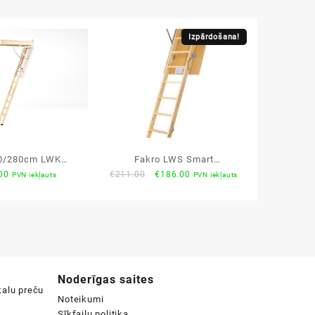
Izpārdošana!
0/280cm LWK
Fakro LWS Smart
Original
Current
00
€
211.00
€
186.00
PVN iekļauts
PVN iekļauts
 bēniņu kāpnes
70x120x280cm bēniņu
price
price
kāpnes
was:
is:
€211.00.
€186.00.
Noderīgas saites
Noteikumi
Sīkfailu politika