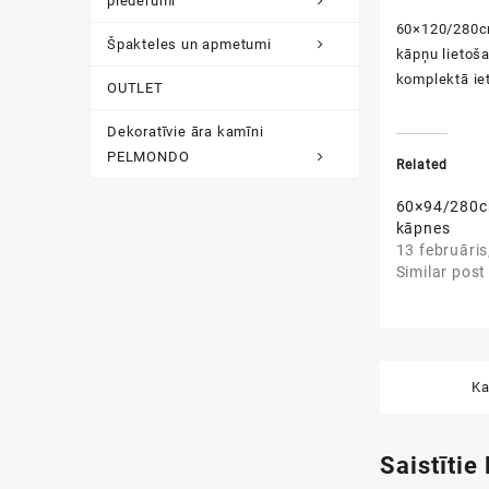
piederumi
60×120/280cm
Špakteles un apmetumi
kāpņu lietoša
komplektā iet
OUTLET
Dekoratīvie āra kamīni
PELMONDO
Related
60×94/280c
kāpnes
13 februāris
Similar post
Ka
Saistītie