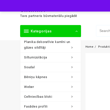
Skip
siltini.lv
to
content
Tavs partneris būvmateriālu piegādē
Kategorijas
Planika dekoratīvie kamīni un
Home
Produkt
gāzes sildītāji
Siltumizolācija
Soudal
Bēniņu kāpnes
Weber
Celtniecības bloki
Fasādes profili