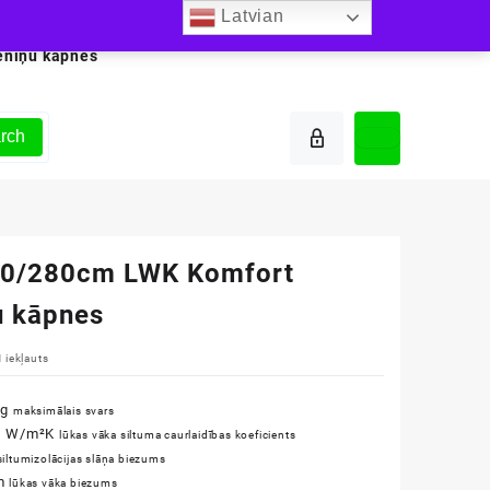
Latvian
ēniņu kāpnes
rch
0/280cm LWK Komfort
u kāpnes
 iekļauts
kg
maksimālais svars
1 W/m²K
lūkas vāka siltuma caurlaidības koeficients
siltumizolācijas slāņa biezums
m
lūkas vāka biezums