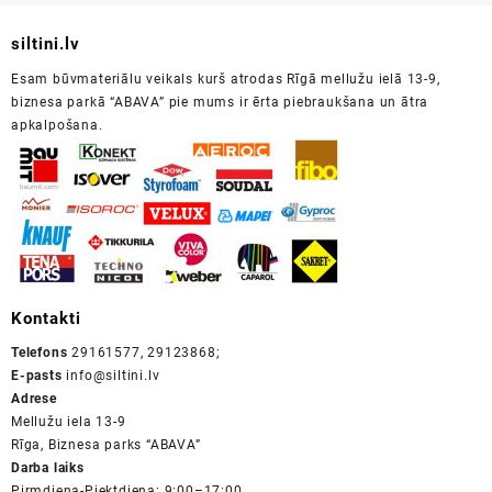
siltini.lv
Esam būvmateriālu veikals kurš atrodas Rīgā mellužu ielā 13-9,
biznesa parkā “ABAVA” pie mums ir ērta piebraukšana un ātra
apkalpošana.
Kontakti
Telefons
29161577, 29123868;
E-pasts
info@siltini.lv
Adrese
Mellužu iela 13-9
Rīga, Biznesa parks “ABAVA”
Darba laiks
Pirmdiena-Piektdiena: 9:00–17:00