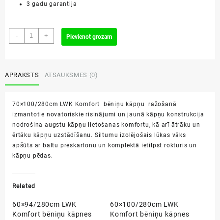
3 gadu garantija
70x100/280cm
-
+
Pievienot grozam
LWK
Komfort
bēniņu
kāpnes
APRAKSTS
ATSAUKSMES (0)
daudzums
70×100/280cm LWK Komfort bēniņu kāpņu ražošanā
izmantotie novatoriskie risinājumi un jaunā kāpņu konstrukcija
nodrošina augstu kāpņu lietošanas komfortu, kā arī ātrāku un
ērtāku kāpņu uzstādīšanu. Siltumu izolējošais lūkas vāks
apšūts ar baltu preskartonu un komplektā ietilpst rokturis un
kāpņu pēdas.
Related
60×94/280cm LWK
60×100/280cm LWK
Komfort bēniņu kāpnes
Komfort bēniņu kāpnes