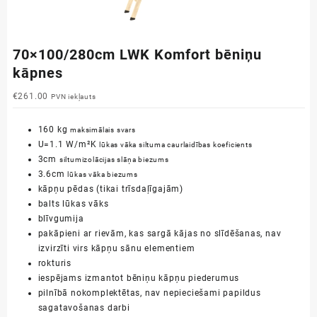
70×100/280cm LWK Komfort bēniņu
kāpnes
€
261.00
PVN iekļauts
160 kg
maksimālais svars
U=1.1 W/m²K
lūkas vāka siltuma caurlaidības koeficients
3cm
siltumizolācijas slāņa biezums
3.6cm
lūkas vāka biezums
kāpņu pēdas (tikai trīsdaļīgajām)
balts lūkas vāks
blīvgumija
pakāpieni ar rievām, kas sargā kājas no slīdēšanas, nav
izvirzīti virs kāpņu sānu elementiem
rokturis
iespējams izmantot bēniņu kāpņu piederumus
pilnībā nokomplektētas, nav nepieciešami papildus
sagatavošanas darbi