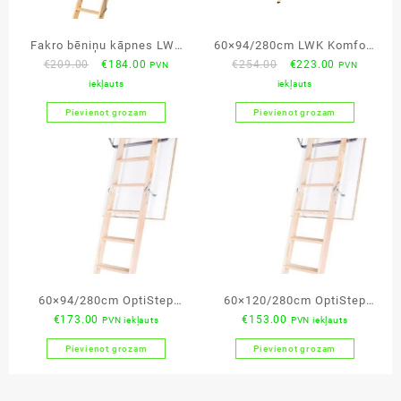
Fakro bēniņu kāpnes LWS
60×94/280cm LWK Komfort
Original
Current
Original
Current
€
209.00
€
184.00
€
254.00
€
223.00
PVN
PVN
Smart 60x120x280cm
bēniņu kāpnes
price
price
price
price
iekļauts
iekļauts
was:
is:
was:
is:
Pievienot grozam
Pievienot grozam
€209.00.
€184.00.
€254.00.
€223.00.
60×94/280cm OptiStep
60×120/280cm OptiStep
€
173.00
€
153.00
PVN iekļauts
PVN iekļauts
OLE basic bēniņu kāpnes
OLE basic bēniņu kāpnes
Pievienot grozam
Pievienot grozam