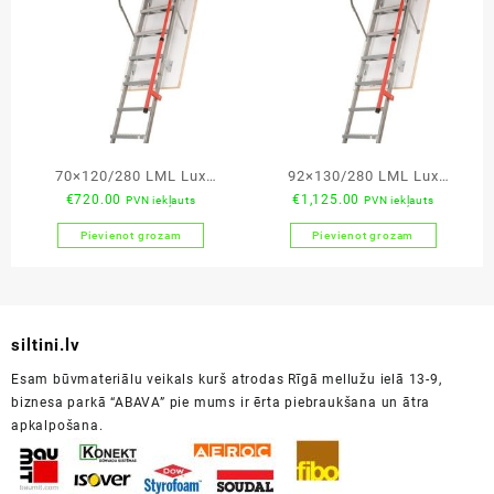
70×120/280 LML Lux
92×130/280 LML Lux
€
720.00
€
1,125.00
PVN iekļauts
PVN iekļauts
bēniņu kāpnes
bēniņu kāpnes
Pievienot grozam
Pievienot grozam
siltini.lv
Esam būvmateriālu veikals kurš atrodas Rīgā mellužu ielā 13-9,
biznesa parkā “ABAVA” pie mums ir ērta piebraukšana un ātra
apkalpošana.