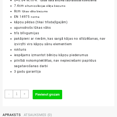
U=0.64 W/m²K *
lūkas vāka siltuma caurlaidības koeficients
7.4cm
siltumizolācijas slāņa biezums
8cm
lūkas vāka biezums
EN 14975
norma
kāpņu pēdas (tikai trīsdaļīgajām)
ugunsdrošs lūkas vāks
trīs blīvgumijas
pakāpieni ar rievām, kas sargā kājas no slīdzēšanas, nav
izvirzīti virs kāpņu sānu elementiem
rokturis
iespējams izmantot bēniņu kāpņu piederumus
pilnībā nokomplektētas, nav nepieciešami papildus
sagatavošanas darbi
3 gadu garantija
60x120/280cm
-
+
Pievienot grozam
LWF
60
bēniņu
kāpnes
APRAKSTS
ATSAUKSMES (0)