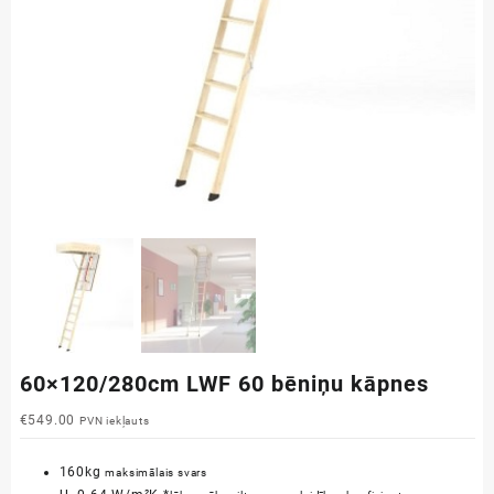
60×120/280cm LWF 60 bēniņu kāpnes
€
549.00
PVN iekļauts
160kg
maksimālais svars