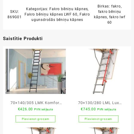
Birkas:
fakro
,
Kategorijas:
Fakro bēniņu kāpnes
,
SKU:
fakro bēniņu
Fakro bēniņu kāpnes LWF 60
,
Fakro
869G01
kāpnes
,
fakro lwf
ugunsdrošās bēniņu kāpnes
60
Saistītie Produkti
70×140/305 LMK Komfort
70×130/280 LML Lux
€
426.00
€
745.00
PVN iekļauts
PVN iekļauts
bēniņu kāpnes
bēniņu kāpnes
Pievienot grozam
Pievienot grozam