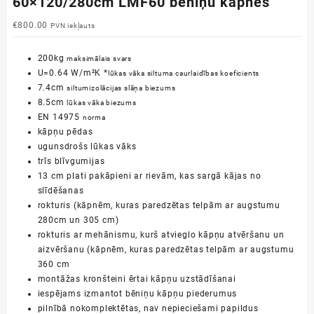
60×120/280cm LMF60 bēniņu kāpnes
€
800.00
PVN iekļauts
200kg
maksimālais svars
U=0.64 W/m²K *
lūkas vāka siltuma caurlaidības koeficients
7.4cm
siltumizolācijas slāņa biezums
8.5cm
lūkas vāka biezums
EN 14975
norma
kāpņu pēdas
ugunsdrošs lūkas vāks
trīs blīvgumijas
13 cm plati pakāpieni ar rievām, kas sargā kājas no
slīdēšanas
rokturis (kāpnēm, kuras paredzētas telpām ar augstumu
280cm un 305 cm)
rokturis ar mehānismu, kurš atvieglo kāpņu atvēršanu un
aizvēršanu (kāpnēm, kuras paredzētas telpām ar augstumu
360 cm
montāžas kronšteini ērtai kāpņu uzstādīšanai
iespējams izmantot bēniņu kāpņu piederumus
pilnībā nokomplektētas, nav nepieciešami papildus