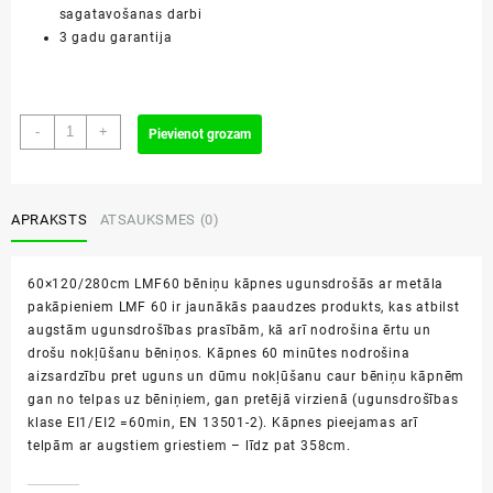
sagatavošanas darbi
3 gadu garantija
60x120/280cm
-
+
Pievienot grozam
LMF60
bēniņu
kāpnes
daudzums
APRAKSTS
ATSAUKSMES (0)
60×120/280cm LMF60 bēniņu kāpnes ugunsdrošās ar metāla
pakāpieniem LMF 60 ir jaunākās paaudzes produkts, kas atbilst
augstām ugunsdrošības prasībām, kā arī nodrošina ērtu un
drošu nokļūšanu bēniņos. Kāpnes 60 minūtes nodrošina
aizsardzību pret uguns un dūmu nokļūšanu caur bēniņu kāpnēm
gan no telpas uz bēniņiem, gan pretējā virzienā (ugunsdrošības
klase EI1/EI2 =60min, EN 13501-2). Kāpnes pieejamas arī
telpām ar augstiem griestiem – līdz pat 358cm.