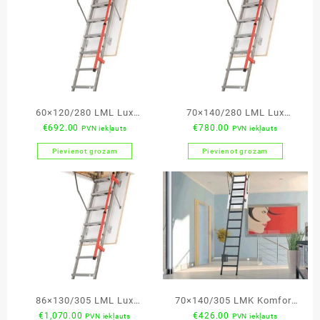
60×120/280 LML Lux
70×140/280 LML Lux
€
692.00
€
780.00
PVN iekļauts
PVN iekļauts
bēniņu kāpnes
bēniņu kāpnes
Pievienot grozam
Pievienot grozam
86×130/305 LML Lux
70×140/305 LMK Komfort
€
1,070.00
€
426.00
PVN iekļauts
PVN iekļauts
bēniņu kāpnes
bēniņu kāpnes