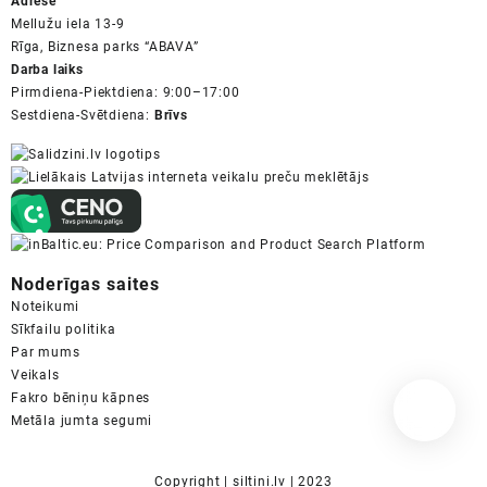
Adrese
Mellužu iela 13-9
Rīga, Biznesa parks “ABAVA”
Darba laiks
Pirmdiena-Piektdiena: 9:00–17:00
Sestdiena-Svētdiena:
Brīvs
Noderīgas saites
Noteikumi
Sīkfailu politika
Par mums
Veikals
Fakro bēniņu kāpnes
Metāla jumta segumi
Copyright | siltini.lv | 2023