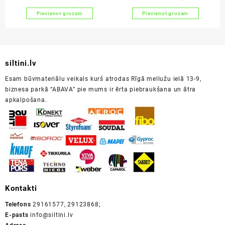
Pievienot grozam
Pievienot grozam
siltini.lv
Esam būvmateriālu veikals kurš atrodas Rīgā mellužu ielā 13-9,
biznesa parkā “ABAVA” pie mums ir ērta piebraukšana un ātra
apkalpošana.
Kontakti
Telefons
29161577, 29123868;
E-pasts
info@siltini.lv