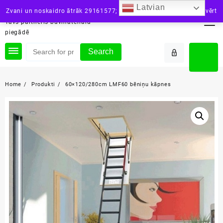
Skip
Latvian
siltini.lv
Zvani un noskaidro ātrāk 29161577; vai raksti: info@siltini.lv
Aizvērt
to
Tavs partneris būvmateriālu
content
piegādē
Search
Home
Produkti
60×120/280cm LMF60 bēniņu kāpnes