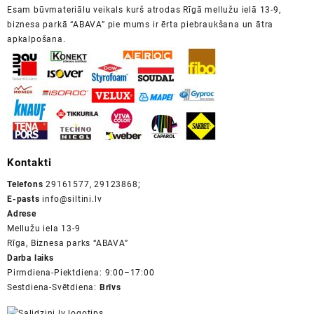
Esam būvmateriālu veikals kurš atrodas Rīgā mellužu ielā 13-9,
biznesa parkā “ABAVA” pie mums ir ērta piebraukšana un ātra
apkalpošana.
Kontakti
Telefons
29161577, 29123868;
E-pasts
info@siltini.lv
Adrese
Mellužu iela 13-9
Rīga, Biznesa parks “ABAVA”
Darba laiks
Pirmdiena-Piektdiena: 9:00–17:00
Sestdiena-Svētdiena:
Brīvs