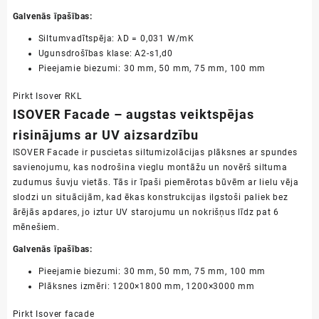
Galvenās īpašības:
Siltumvadītspēja: λD = 0,031 W/mK
Ugunsdrošības klase: A2-s1,d0
Pieejamie biezumi: 30 mm, 50 mm, 75 mm, 100 mm
Pirkt Isover RKL
ISOVER Facade – augstas veiktspējas
risinājums ar UV aizsardzību
ISOVER Facade ir puscietas siltumizolācijas plāksnes ar spundes
savienojumu, kas nodrošina vieglu montāžu un novērš siltuma
zudumus šuvju vietās. Tās ir īpaši piemērotas būvēm ar lielu vēja
slodzi un situācijām, kad ēkas konstrukcijas ilgstoši paliek bez
ārējās apdares, jo iztur UV starojumu un nokrišņus līdz pat 6
mēnešiem.
Galvenās īpašības:
Pieejamie biezumi: 30 mm, 50 mm, 75 mm, 100 mm
Plāksnes izmēri: 1200×1800 mm, 1200×3000 mm
Pirkt Isover facade