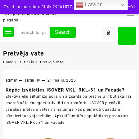
Skip
Latvian
siltini.lv
Zvani un noskaidro ātrāk 29161577; vai raksti: info@siltini.lv
Aizvērt
to
Tavs partneris būvmateriālu
content
piegādē
Search
Pretvēja vate
Home
siltini.lv
Pretvēja vate
admin
siltini.lv
21 maijs, 2025
Kāpēc izvēlēties ISOVER VKL, RKL-31 un Facade?
Efektīva ēku siltumizolācija un aizsardzība pret vēju ir būtiska, lai
nodrošinātu energoefektivitāti un komfortu. ISOVER piedāvā
vairākus pretvēja vates risinājumus, kas piemēroti dažādām
būvniecības vajadzībām. Apskatīsim trīs populārākos produktus:
ISOVER VKL, RKL-31 un Facade.