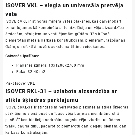
ISOVER VKL – viegla un universāla pretvēja
vate
ISOVER VKL ir stingras minerālvates plāksnes, kas galvenokārt
izmantojamas kā kombinēta siltumizolācija un vēja aizsardzība
ārsienām, bēniņiem un ventilējamām grīdām. Tās ir īpaši
piemērotas metāla karkasa konstrukcijām, piemēram, ražošanas
ēkām, un efektīvi novērš aukstuma tiltiņu veidošanos.
Galvenās īpašības:
Plāksnes izmērs: 13x1200x2700 mm
Paka: 32.40 m2
Pirkt Isover VKL
ISOVER RKL-31 – uzlabota aizsardzība ar
stikla šķiedras pārklājumu
ISOVER RKL-31 ir stingras minerālvates plāksnes ar stikla šķiedras
pārklājumu vienā pusē un īpašu vēja barjeras membrānu otrā
pusē. Šī kombinācija nodrošina augstu vēja izturību un ūdens
tvaiku caurlaidību, padarot to piemērotu gan ķieģeļu sienām, gan
karkasa konstrukcijām.