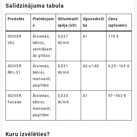
Salīdzinājuma tabula
Produkts
Pielietojum
Siltumvadīt
Ugunsdrošī
Cena
s
spēja (λD)
ba
(aptuveni)
ISOVER
Ārsienas,
0,037
A1
170 €
VKL
bēniņi,
W/mK
ventilējam
ās grīdas
ISOVER
Ārsienas,
0,031
A2-s1,d0
6,25–165 €
RKL-31
bēniņi,
W/mK
mansardi,
pagrīdes
ISOVER
Ārsienas,
0,033
A1
97–563 €
Facade
bēniņi,
W/mK
mansardi,
pagrīdes
Kuru izvēlēties?