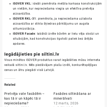
ISOVER VKL
: ideāli piemērota metāla karkasa konstrukcijām
un vietām, kur nepieciešama viegla un efektīva pretvēja
aizsardzība.
ISOVER RKL-31
: piemērota, ja nepieciešama uzlabota
aizsardzība ar stikla šķiedras pārklājumu un augsta
siltumizolācija.
ISOVER Facade
: labākā izvēle būvēm ar lielu vēja slodzi un
situācijām, kad konstrukcijas ilgstoši paliek bez ārējās
apdares.
Iegādājieties pie siltini.lv
Visus minētos ISOVER produktus varat iegādāties mūsu interneta
veikalā
siltini.lv
. Mēs piedāvājam plašu izvēli, konkurētspējīgas
cenas un ātru piegādi visā Latvijā.
Related
Pretvēja vate fasādēm –
Fasādes siltināšana ar
kas tā ir un kāpēc tā ir
minerālvati
nepieciešama?
12 marts, 2026