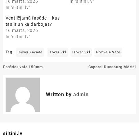
16 marts, 2026
In "siltini.lv"
In "siltini.lv"
Ventilējamā fasāde – kas
tas ir un kā darbojas?
16 marts, 2026
In "siltini.lv"
Tag :
Isover Facade
Isover Rkl
Isover Vkl
Pretvēja Vate
Ziņu
Fasādes vate 150mm
Caparol Dunaburg Mörtel
izvēlne
Written by
admin
siltini.lv