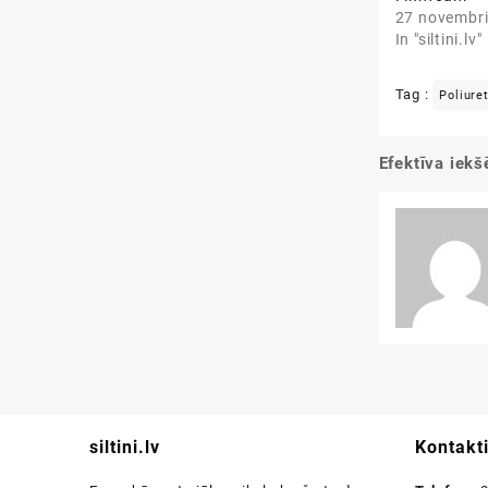
27 novembri
In "siltini.lv"
Tag :
Poliure
Efektīva iekš
Ziņu
izvēlne
siltini.lv
Kontakt