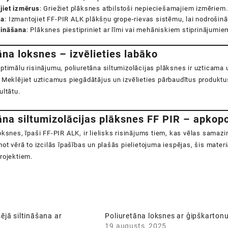
jiet izmērus
: Griežiet plāksnes atbilstoši nepieciešamajiem izmēriem.
ža
: Izmantojiet FF-PIR ALK plākšņu grope-rievas sistēmu, lai nodrošin
rināšana
: Plāksnes piestipriniet ar līmi vai mehāniskiem stiprinājumie
āna loksnes – izvēlieties labāko
ptimālu risinājumu, poliuretāna siltumizolācijas plāksnes ir uzticama un
 Meklējiet uzticamus piegādātājus un izvēlieties pārbaudītus produkt
ultātu.
āna siltumizolācijas plāksnes FF PIR – apkop
oksnes, īpaši FF-PIR ALK, ir lielisks risinājums tiem, kas vēlas sama
mot vērā to izcilās īpašības un plašās pielietojuma iespējas, šis mate
rojektiem
.
šējā siltināšana ar
Poliuretāna loksnes ar ģipškarton
19 augusts, 2025