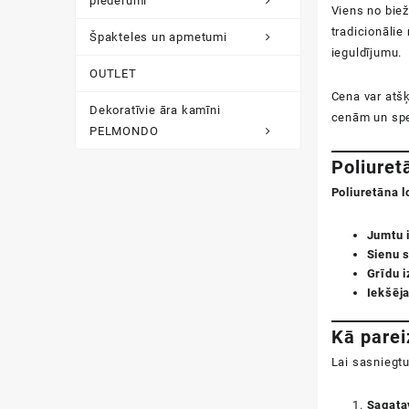
piederumi
Viens no biež
tradicionālie
Špakteles un apmetumi
ieguldījumu.
OUTLET
Cena var atšķ
Dekoratīvie āra kamīni
cenām un spec
PELMONDO
Poliuret
Poliuretāna 
Jumtu i
Sienu s
Grīdu i
Iekšēja
Kā parei
Lai sasniegtu
Sagata