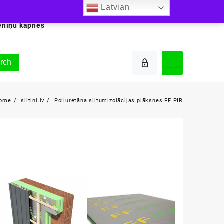
Latvian
ēniņu kāpnes
rch
ome
siltini.lv
Poliuretāna siltumizolācijas plāksnes FF PIR