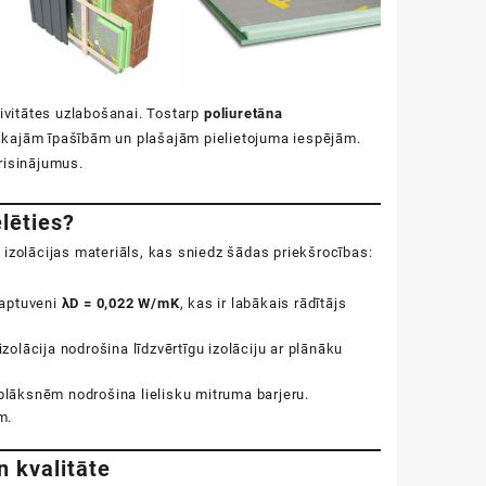
tivitātes uzlabošanai. Tostarp
poliuretāna
niskajām īpašībām un plašajām pielietojuma iespējām.
risinājumus.
lēties?
vs izolācijas materiāls, kas sniedz šādas priekšrocības:
 aptuveni
λD = 0,022 W/mK
, kas ir labākais rādītājs
izolācija nodrošina līdzvērtīgu izolāciju ar plānāku
 plāksnēm nodrošina lielisku mitruma barjeru.
m.
n kvalitāte