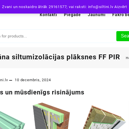
Zvani un noskaidro ātrāk 29161577; vai raksti: info@siltini.lv
Aizvērt
Kontakti
Piegāde
Jaunumi
Fakro b
Sea
āna siltumizolācijas plāksnes FF PIR
H
ini.lv
10 decembris, 2024
vs un mūsdienīgs risinājums