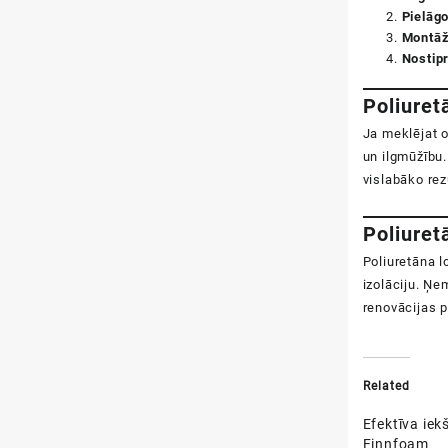
Pielāgo
Montā
Nostip
Poliuret
Ja meklējat o
un ilgmūžību.
vislabāko rez
Poliuret
Poliuretāna l
izolāciju. Ņe
renovācijas
p
Related
Efektīva iek
Finnfoam