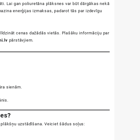
āti. Lai gan poliuretāna plāksnes var būt dārgākas nekā
amazina enerģijas izmaksas, padarot tās par izdevīgu
alīdzināt cenas dažādās vietās. Plašāku informāciju par
ni.lv
pārstāvjiem.
ūra sienām.
ānis.
nes?
s plākšņu uzstādīšana. Veiciet šādus soļus: