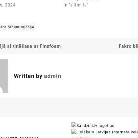
s, 2024
In "siltini.lv"
tāna Siltumizolācija
ējā siltināšana ar Finnfoam
Fakro bē
Written by
admin
i