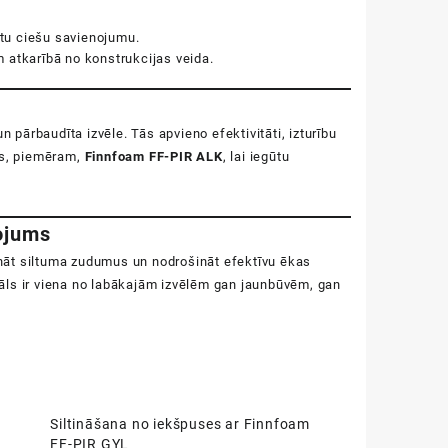
ātu ciešu savienojumu.
m atkarībā no konstrukcijas veida.
 pārbaudīta izvēle. Tās apvieno efektivitāti, izturību
us, piemēram,
Finnfoam FF-PIR ALK
, lai iegūtu
ojums
zināt siltuma zudumus un nodrošināt efektīvu ēkas
riāls ir viena no labākajām izvēlēm gan jaunbūvēm, gan
u
Siltināšana no iekšpuses ar Finnfoam
FF-PIR GYL