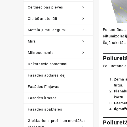
Celtniecības plēves
Citi būvmateriāli
Poliuretāna s
Metāla jumtu segumi
siltumizolāci
Mira
Šajā rakstā a
Mikrocements
Poliuret
Dekoratīvie apmetumi
Poliuretāna 
Fasādes apdares dēļi
Zema s
tirgū.
Fasādes līmjavas
Plānāks
kārtu.
Fasādes krāsas
Hermēt
Ilgmūž
Fasādes špakteles
Ģipškartons profili un montāžas
Poliuret