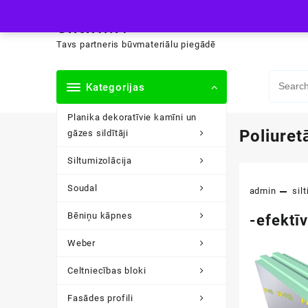
Skip
siltini.lv
to
content
Tavs partneris būvmateriālu piegādē
Kategorijas
Planika dekoratīvie kamīni un
Poliuret
gāzes sildītāji
Siltumizolācija
Soudal
admin
silt
Bēniņu kāpnes
-efektī
Weber
Celtniecības bloki
Fasādes profili