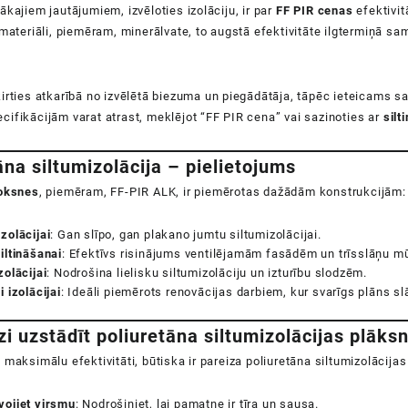
ākajiem jautājumiem, izvēloties izolāciju, ir par
FF PIR
cenas
efektivit
 materiāli, piemēram, minerālvate, to augstā efektivitāte ilgtermiņā s
irties atkarībā no izvēlētā biezuma un piegādātāja, tāpēc ieteicams s
ifikācijām varat atrast, meklējot “FF PIR cena” vai sazinoties ar
silti
āna siltumizolācija – pielietojums
loksnes
, piemēram, FF-PIR ALK, ir piemērotas dažādām konstrukcijām:
zolācijai
: Gan slīpo, gan plakano jumtu siltumizolācijai.
iltināšanai
: Efektīvs risinājums ventilējamām fasādēm un trīsslāņu m
zolācijai
: Nodrošina lielisku siltumizolāciju un izturību slodzēm.
i izolācijai
: Ideāli piemērots renovācijas darbiem, kur svarīgs plāns sl
zi uzstādīt poliuretāna siltumizolācijas plāks
 maksimālu efektivitāti, būtiska ir pareiza poliuretāna siltumizolācija
vojiet virsmu
: Nodrošiniet, lai pamatne ir tīra un sausa.