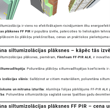
iltumizolācija ir viens no efektīvākajiem risinājumiem ēku energoefek
jas plāksnes FF PIR
ir populāra izvēle, pateicoties to lieliskajām teh
plūkosim šo plākšņu priekšrocības, cenas un praktiskos pielietojuma 
āna siltumizolācijas plāksnes – kāpēc tās izvē
siltumizolācijas plāksnes, piemēram,
Finnfoam FF-PIR ALK
, ir inovatī
iltumvadītspēja
: Poliuretāna plākšņu siltumvadītspējas koeficients ir
 izolācijas slānis
: Salīdzinot ar citiem materiāliem, poliuretāna siltum
iskums un mitruma izturība
: Alumīnija folijas pārklājums FF-PIR ALK
ība
: Poliuretāna siltumizolācija saglabā savas īpašības gadu desmitie
āna siltumizolācijas plāksnes FF PIR – cena u