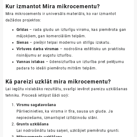
Kur izmantot Mira mikrocementu?
Mira mikrocements ir universāls materiāls, ko var izmantot
dažādos projektos:
Grīdas
– rada gludu un izturīgu virsmu, kas piemērota gan
mājokļiem, gan komerciālām telpām.
Sienas
– piešķir telpai modernu un stilīgu izskatu.
Virtuves darba virsmas
– nodrošina estētisku un praktisku
risinājumu ar augstu izturību.
Vannas istabas
– ūdensizturība un izturība pret pelējumu
padara to ideāli piemērotu mitrām telpām.
Kā pareizi uzklāt mira mikrocementu?
Lai iegūtu vislabāko rezultātu, svarīgi ievērot pareizu uzklāšanas
tehniku. Procesā ietilpst šādi soļi:
Virsmu sagatavošana
Pārliecinieties, ka virsma ir tīra, sausa un gluda. Ja
nepieciešams, izmantojiet izlīdzinošu slāni.
Grunts uzklāšana
Lai nodrošinātu labu saķeri, uzklājiet piemērotu grunti.