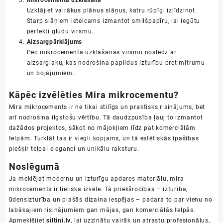
Mikrocementa uzklāšana
Uzklājiet vairākus plānus slāņus, katru rūpīgi izlīdzinot.
Starp slāņiem ieteicams izmantot smilšpapīru, lai iegūtu
perfekti gludu virsmu.
Aizsargpārklājums
Pēc mikrocementa uzklāšanas virsmu noslēdz ar
aizsarglaku, kas nodrošina papildus izturību pret mitrumu
un bojājumiem.
Kāpēc izvēlēties Mira mikrocementu?
Mira mikrocements ir ne tikai stilīgs un praktisks risinājums, bet
arī nodrošina ilgstošu vērtību. Tā daudzpusība ļauj to izmantot
dažādos projektos, sākot no mājokļiem līdz pat komerciālām
telpām. Turklāt tas ir viegli kopjams, un tā estētiskās īpašības
piešķir telpai eleganci un unikālu raksturu.
Noslēgumā
Ja meklējat modernu un izturīgu apdares materiālu, mira
mikrocements ir lieliska izvēle. Tā priekšrocības – izturība,
ūdensizturība un plašās dizaina iespējas – padara to par vienu no
labākajiem risinājumiem gan mājas, gan komerciālās telpās.
Apmeklējiet
s
iltini.lv
, lai uzzinātu vairāk un atrastu profesionāļus,