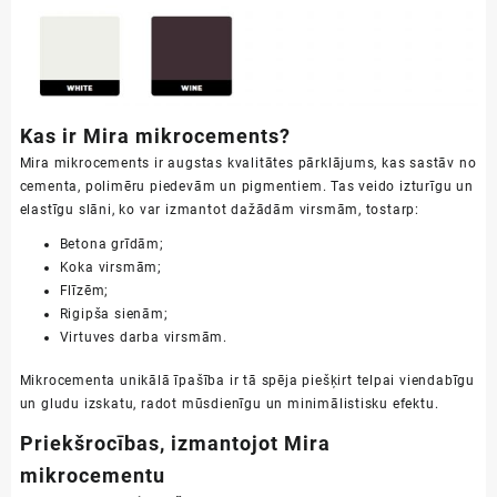
Kas ir Mira mikrocements?
Mira mikrocements ir augstas kvalitātes pārklājums, kas sastāv no
cementa, polimēru piedevām un pigmentiem. Tas veido izturīgu un
elastīgu slāni, ko var izmantot dažādām virsmām, tostarp:
Betona grīdām;
Koka virsmām;
Flīzēm;
Rigipša sienām;
Virtuves darba virsmām.
Mikrocementa unikālā īpašība ir tā spēja piešķirt telpai viendabīgu
un gludu izskatu, radot mūsdienīgu un minimālistisku efektu.
Priekšrocības, izmantojot Mira
mikrocementu