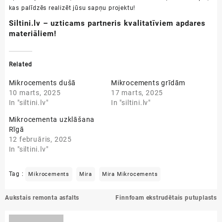
kas palīdzēs realizēt jūsu sapņu projektu!
Siltini.lv – uzticams partneris kvalitatīviem apdares
materiāliem!
Related
Mikrocements dušā
Mikrocements grīdām
10 marts, 2025
17 marts, 2025
In "siltini.lv"
In "siltini.lv"
Mikrocementa uzklāšana
Rīgā
12 februāris, 2025
In "siltini.lv"
Tag :
Mikrocements
Mira
Mira Mikrocements
Ziņu
Aukstais remonta asfalts
Finnfoam ekstrudētais putuplasts
izvēlne