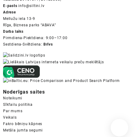
E-pasts
info@siltini.lv
Adrese
Mellužu iela 13-9
Rīga, Biznesa parks “ABAVA”
Darba laiks
Pirmdiena-Piektdiena: 9:00–17:00
Sestdiena-Svētdiena:
Brīvs
Noderīgas saites
Noteikumi
Sīkfailu politika
Par mums
Veikals
Fakro bēniņu kāpnes
Metāla jumta segumi