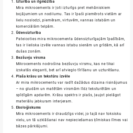
Izturība un ilgmūžība
Mira mikrocements ir ļoti izturīgs pret mehāniskiem
bojājumiem un nodilumu. Tas ir īpaši piemērots vietām ar
lielu noslodzi, piemēram, virtuvēm, vannas istabām un
komerciālām telpām.
Ūdensizturība
Pateicoties mira mikrocementa ūdensizturīgajām īpašībām,
tas ir lieliska izvēle vannas istabu sienām un grīdām, kā arī
dušas zonām.
Bezšuvju virsma
Mikrocements nodrošina bezšuvju virsmu, kas ne tikai
izskatās eleganti, bet arī atvieglo tīrīšanu un uzturēšanu.
Plaša krāsu un tekstūru izvēle
Ar mira mikrocementu var radīt dažādus dizaina risinājumus
– no gludām un matētām virsmām līdz teksturētām un
spīdīgām apdarēm. Krāsu spektrs ir plašs, ļaujot pielāgot
materiālu jebkuram interjeram.
Ekoloģiskums
Mira mikrocements ir draudzīgs videi, jo tajā nav toksisku
vielu, un tā uzklāšanai nav nepieciešamas ķīmiskas līmes vai
bāzes pārklājumi.