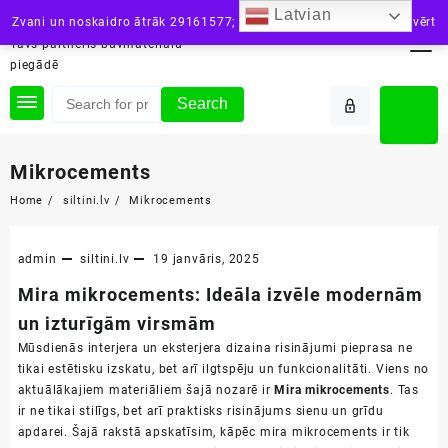
Skip
Latvian
siltini.lv
Zvani un noskaidro ātrāk 29161577; vai raksti: info@siltini.lv
Aizvērt
to
Tavs partneris būvmateriālu
content
piegādē
Search
Mikrocements
Home
siltini.lv
Mikrocements
admin
siltini.lv
19 janvāris, 2025
Mira mikrocements: Ideāla izvēle modernām
un izturīgām virsmām
Mūsdienās interjera un eksterjera dizaina risinājumi pieprasa ne
tikai estētisku izskatu, bet arī ilgtspēju un funkcionalitāti. Viens no
aktuālākajiem materiāliem šajā nozarē ir
Mira mikrocements
. Tas
ir ne tikai stilīgs, bet arī praktisks risinājums sienu un grīdu
apdarei. Šajā rakstā apskatīsim, kāpēc mira mikrocements ir tik