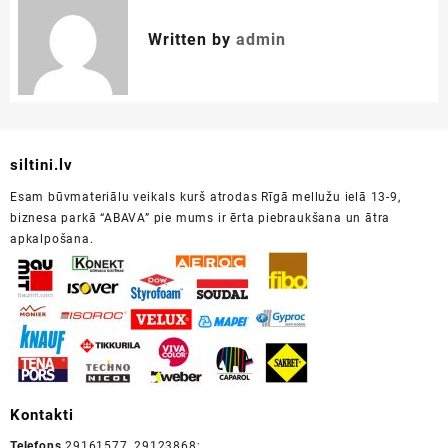
Written by
admin
siltini.lv
Esam būvmateriālu veikals kurš atrodas Rīgā mellužu ielā 13-9,
biznesa parkā “ABAVA” pie mums ir ērta piebraukšana un ātra
apkalpošana.
Kontakti
Telefons
29161577, 29123868;