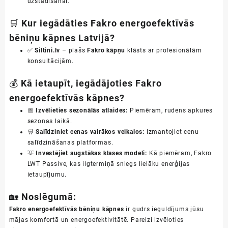
uzstādīšanai.
🛒
Kur iegādāties Fakro energoefektīvās
bēniņu kāpnes Latvijā?
✅
Siltini.lv
– plašs
Fakro kāpņu
klāsts ar profesionālām
konsultācijām.
💰
Kā ietaupīt, iegādājoties Fakro
energoefektīvās kāpnes?
📅
Izvēlieties sezonālās atlaides:
Piemēram, rudens apkures
sezonas laikā.
🛒
Salīdziniet cenas vairākos veikalos:
Izmantojiet cenu
salīdzināšanas platformas.
💡
Investējiet augstākas klases modeli:
Kā piemēram,
Fakro
LWT Passive
, kas ilgtermiņā sniegs lielāku enerģijas
ietaupījumu.
🏡
Noslēgumā:
Fakro energoefektīvās bēniņu kāpnes
ir gudrs ieguldījums jūsu
mājas komfortā un energoefektivitātē. Pareizi izvēloties