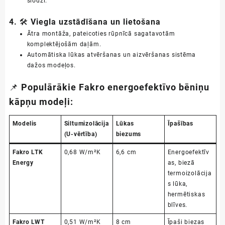
slodzi.
4. 🛠️
Viegla uzstādīšana un lietošana
Ātra montāža, pateicoties rūpnīcā sagatavotām
komplektējošām daļām.
Automātiska lūkas atvēršanas un aizvēršanas sistēma
dažos modeļos.
📌
Populārākie Fakro energoefektīvo bēniņu
kāpņu modeļi:
Modelis
Siltumizolācija
Lūkas
Īpašības
(U-vērtība)
biezums
Fakro LTK
0,68 W/m²K
6,6 cm
Energoefektīv
Energy
as, biezā
termoizolācija
s lūka,
hermētiskas
blīves.
Fakro LWT
0,51 W/m²K
8 cm
Īpaši biezas