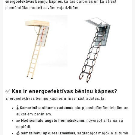
energoefektīvās bēniņu kāpnes
, kā tās darbojas un kā atrast
piemērotāko modeli savām vajadzībām.
✅
Kas ir energoefektīvas bēniņu kāpnes?
Energoefektīvas bēniņu kāpnes ir īpaši izstrādātas, lai:
🌡️
Samazinātu siltuma zudumus
starp apsildāmām telpām un
aukstiem bēniņiem.
🧱
Nodrošinātu augstu hermētiskumu
, novēršot siltā gaisa
noplūdi.
💰
Samazinātu apkures izmaksas
, saglabājot mājokļa siltumu.