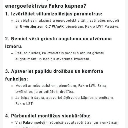
energoefektīvās Fakro kāpnes?
1.
Izvērtējiet siltumizolācijas parametrus:
Ja vēlaties maksimālu energoefektivitāti, izvēlieties modeli
ar
U-vērtību zem 0,7 W/m²K
, piemēram,
Fakro LWT Passive
.
2.
Ņemiet vērā griestu augstumu un atvēruma
izmēru:
Pārliecinieties, ka izvēlētais modelis atbilst griestu
augstumam un bēniņu atvēruma izmēram.
3.
Apsveriet papildu drošības un komforta
funkcijas:
Modeli ar roku balstiem, piemēram,
Fakro LWL Extra
,
izvēlieties, ja prioritāte ir drošība.
Ja telpa ir šaura, apsveriet šķērveida kāpnes, piemēram,
Fakro LST
.
4.
Pārbaudiet montāžas vienkāršību:
Visi
Fakro modeļi
ir rūpnīcā sagatavoti ātrai un vienkāršai