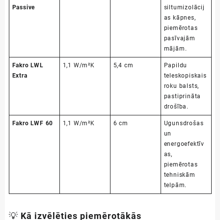
Passive
siltumizolācij
as kāpnes,
piemērotas
pasīvajām
mājām.
Fakro LWL
1,1 W/m²K
5,4 cm
Papildu
Extra
teleskopiskais
roku balsts,
pastiprināta
drošība.
Fakro LWF 60
1,1 W/m²K
6 cm
Ugunsdrošas
un
energoefektīv
as,
piemērotas
tehniskām
telpām.
💡
Kā izvēlēties piemērotākās