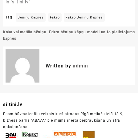
In "siltini.lv"
Tag :
Bēniņu Kāpnes
Fakro
Fakro Bēniņu Kāpnes
Ziņu
Koka vai metāla bēniņu
Fakro bēniņu kāpņu modeļi un to pielietojums
izvēlne
kāpnes
Written by
admin
siltini.lv
Esam būvmateriālu veikals kurš atrodas Rīgā mellužu ielā 13-9,
biznesa parkā “ABAVA” pie mums ir ērta piebraukšana un ātra
apkalpošana.