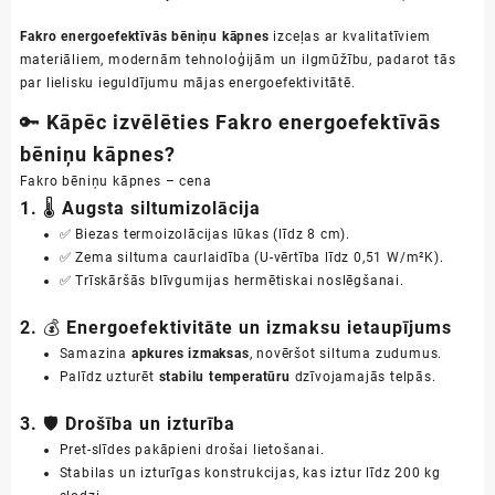
Fakro energoefektīvās bēniņu kāpnes
izceļas ar kvalitatīviem
materiāliem, modernām tehnoloģijām un ilgmūžību, padarot tās
par lielisku ieguldījumu mājas energoefektivitātē.
🔑
Kāpēc izvēlēties Fakro energoefektīvās
bēniņu kāpnes?
Fakro bēniņu kāpnes – cena
1. 🌡️
Augsta siltumizolācija
✅ Biezas termoizolācijas lūkas (līdz 8 cm).
✅ Zema siltuma caurlaidība (U-vērtība līdz 0,51 W/m²K).
✅ Trīskāršās blīvgumijas hermētiskai noslēgšanai.
2. 💰
Energoefektivitāte un izmaksu ietaupījums
Samazina
apkures izmaksas
, novēršot siltuma zudumus.
Palīdz uzturēt
stabilu temperatūru
dzīvojamajās telpās.
3. 🛡️
Drošība un izturība
Pret-slīdes pakāpieni drošai lietošanai.
Stabilas un izturīgas konstrukcijas, kas iztur līdz 200 kg