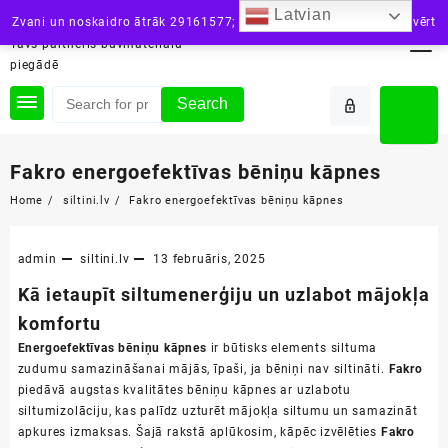
Skip
Latvian
siltini.lv
Zvani un noskaidro ātrāk 29161577; vai raksti: info@siltini.lv
Aizvērt
to
Tavs partneris būvmateriālu
content
piegādē
Search
Fakro energoefektīvas bēniņu kāpnes
Home
siltini.lv
Fakro energoefektīvas bēniņu kāpnes
admin
siltini.lv
13 februāris, 2025
Kā ietaupīt siltumenerģiju un uzlabot mājokļa
komfortu
Energoefektīvas bēniņu kāpnes
ir būtisks elements siltuma
zudumu samazināšanai mājās, īpaši, ja bēniņi nav siltināti.
Fakro
piedāvā augstas kvalitātes bēniņu kāpnes ar uzlabotu
siltumizolāciju, kas palīdz uzturēt mājokļa siltumu un samazināt
apkures izmaksas. Šajā rakstā aplūkosim, kāpēc izvēlēties
Fakro