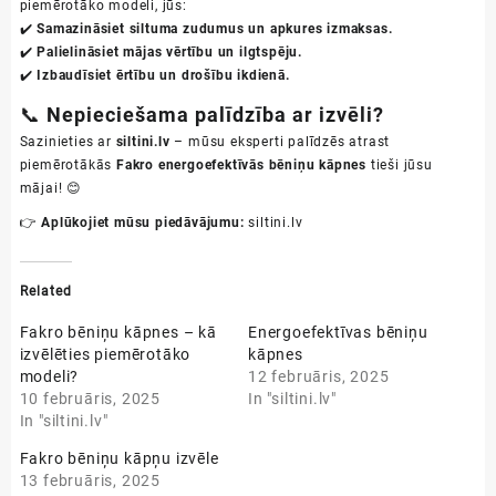
piemērotāko modeli, jūs:
✔️
Samazināsiet siltuma zudumus un apkures izmaksas.
✔️
Palielināsiet mājas vērtību un ilgtspēju.
✔️
Izbaudīsiet ērtību un drošību ikdienā.
📞
Nepieciešama palīdzība ar izvēli?
Sazinieties ar
siltini.lv
– mūsu eksperti palīdzēs atrast
piemērotākās
Fakro energoefektīvās bēniņu kāpnes
tieši jūsu
mājai! 😊
👉 Aplūkojiet mūsu piedāvājumu:
siltini.lv
Related
Fakro bēniņu kāpnes – kā
Energoefektīvas bēniņu
izvēlēties piemērotāko
kāpnes
modeli?
12 februāris, 2025
10 februāris, 2025
In "siltini.lv"
In "siltini.lv"
Fakro bēniņu kāpņu izvēle
13 februāris, 2025