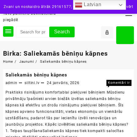
Skip
Latvian
siltini.lv
Zvani un noskaidro ātrāk 29161577; vai raksti: info@siltini.lv
Aizvērt
to
Tavs partneris būvmateriālu
content
piegādē
Search
Birka:
Saliekamās bēniņu kāpnes
Home
Jaunumi
Saliekamās bēniņu kāpnes
Saliekamās bēniņu kāpnes
admin
siltini.lv
24 janvāris, 2026
Komentāri ir
Salie
izslēgti
Praktisks risinājums komfortablai piekļuvei bēniņiem Mūsdienu
bēniņu
privātmāju īpašnieki arvien biežāk izvēlas saliekamās bēniņu
kāpne
kāpnes kā efektīvu un drošu risinājumu piekļuvei bēniņiem. Šīs
kāpnes apvieno funkcionalitāti, vietas ekonomiju un vienkāršu
uzstādīšanu, padarot tās par iecienītu izvēli renovācijas un
jaunbūvju projektos. Kāpēc izvēlēties saliekamās bēniņu kāpnes?
1. Telpas taupīšanaSaliekamās kāpnes tiek kompakti salocītas