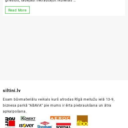
griestos, tādējādi netraucējot ikdienas …
Saliekamās
Read More
bēniņu
kāpnes
siltini.lv
Esam būvmateriālu veikals kurš atrodas Rīgā mellužu ielā 13-9,
biznesa parkā “ABAVA” pie mums ir ērta piebraukšana un ātra
apkalpošana.