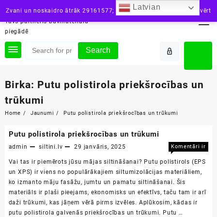
Skip
Latvian
siltini.lv
Zvani un noskaidro ātrāk 29161577; vai raksti: info@siltini.lv
Aizvērt
to
Tavs partneris būvmateriālu
content
piegādē
Search
Birka:
Putu polistirola priekšrocības un
trūkumi
Home
Jaunumi
Putu polistirola priekšrocības un trūkumi
Putu polistirola priekšrocības un trūkumi
admin
siltini.lv
29 janvāris, 2025
Komentāri ir
Putu
izslēgti
Vai tas ir piemērots jūsu mājas siltināšanai? Putu polistirols (EPS
polisti
un XPS) ir viens no populārākajiem siltumizolācijas materiāliem,
priekš
ko izmanto māju fasāžu, jumtu un pamatu siltināšanai. Šis
un
materiāls ir plaši pieejams, ekonomisks un efektīvs, taču tam ir arī
trūkum
daži trūkumi, kas jāņem vērā pirms izvēles. Aplūkosim, kādas ir
putu polistirola galvenās priekšrocības un trūkumi. Putu …