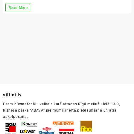
Putu
Read More
polistirola
priekšrocības
un
trūkumi
siltini.lv
Esam būvmateriālu veikals kurš atrodas Rīgā mellužu ielā 13-9,
biznesa parkā “ABAVA” pie mums ir ērta piebraukšana un ātra
apkalpošana.