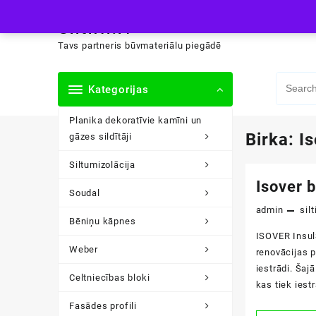
Skip
siltini.lv
to
content
Tavs partneris būvmateriālu piegādē
Kategorijas
Planika dekoratīvie kamīni un
Birka:
I
gāzes sildītāji
Siltumizolācija
Isover 
Soudal
admin
silt
Bēniņu kāpnes
ISOVER InsulS
Weber
renovācijas p
iestrādi. Šaj
Celtniecības bloki
kas tiek iest
Fasādes profili