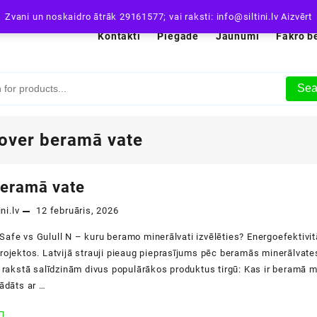
Zvani un noskaidro ātrāk 29161577; vai raksti: info@siltini.lv
Aizvērt
Kontakti
Piegāde
Jaunumi
Fakro b
Sea
sover beramā vate
beramā vate
ini.lv
12 februāris, 2026
afe vs Gulull N – kuru beramo minerālvati izvēlēties? Energoefektivitā
rojektos. Latvijā strauji pieaug pieprasījums pēc beramās minerālvates
ā rakstā salīdzinām divus populārākos produktus tirgū: Kas ir beramā m
rādāts ar …