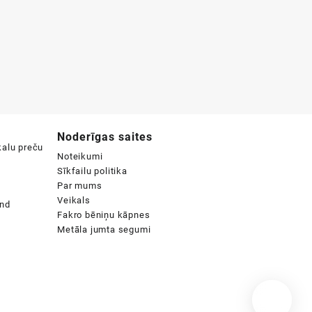
Noderīgas saites
Noteikumi
Sīkfailu politika
Par mums
Veikals
Fakro bēniņu kāpnes
Metāla jumta segumi