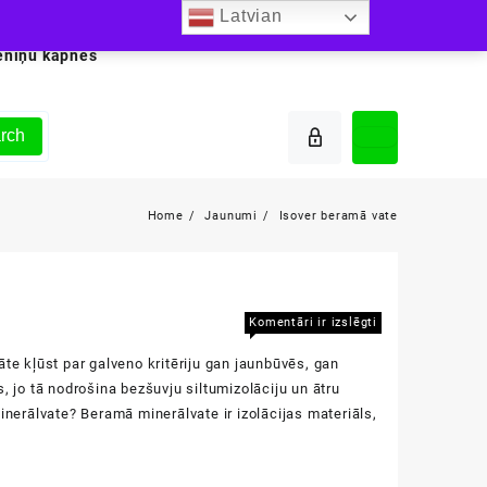
Latvian
ēniņu kāpnes
rch
Home
Jaunumi
Isover beramā vate
Isover
Komentāri ir izslēgti
beramā
te kļūst par galveno kritēriju gan jaunbūvēs, gan
vate
, jo tā nodrošina bezšuvju siltumizolāciju un ātru
inerālvate? Beramā minerālvate ir izolācijas materiāls,