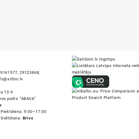
i
9161577, 29123868;
fo@siltini.lv
la 13-9
nesa parks “ABAVA”
s
-Piektdiena: 9:00–17:00
-Svētdiena:
Brīvs