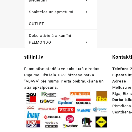
piederumi
Špakteles un apmetumi
OUTLET
Dekoratīvie āra kamīni
PELMONDO
siltini.lv
Kontakt
Esam būvmateriālu veikals kurš atrodas
Telefons
2
Rīgā mellužu ielā 13-9, biznesa parkā
E-pasts
in
“ABAVA” pie mums ir ērta piebraukšana un
Adrese
ātra apkalpošana.
Mellužu ie
Rīga, Biz
Darba laik
Pirmdiena
Sestdiena