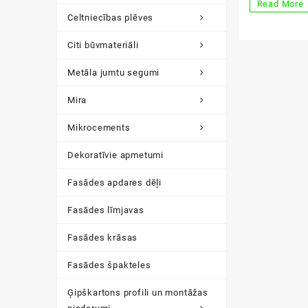
Isover
Read More
Celtniecības plēves
beramā
vate
Citi būvmateriāli
Metāla jumtu segumi
Mira
Mikrocements
Dekoratīvie apmetumi
Fasādes apdares dēļi
Fasādes līmjavas
Fasādes krāsas
Fasādes špakteles
Ģipškartons profili un montāžas