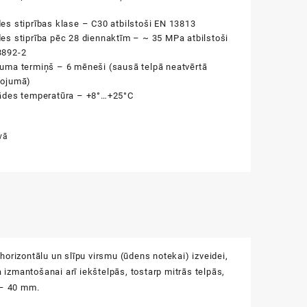
es stiprības klase – C30 atbilstoši EN 13813
es stiprība pēc 28 diennaktīm – ~ 35 MPa atbilstoši
3892-2
uma termiņš – 6 mēneši (sausā telpā neatvērtā
kojumā)
ādes temperatūra – +8
°
…+25
°
C
vā
orizontālu un slīpu virsmu (ūdens notekai) izveidei,
zmantošanai arī iekštelpās, tostarp mitrās telpās,
 – 40 mm.