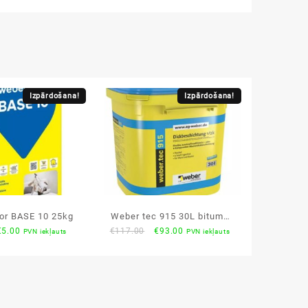
Izpārdošana!
Izpārdošana!
or BASE 10 25kg
Weber tec 915 30L bituma
riginal
Current
Original
Current
€
5.00
€
117.00
€
93.00
PVN iekļauts
PVN iekļauts
hidroizolācija līmjava
rice
price
price
price
was:
is:
was:
is:
€6.35.
€5.00.
€117.00.
€93.00.