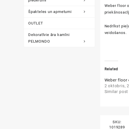
piederumi
Weber floor 
Špakteles un apmetumi
p
r
i
e
k
š
n
o
s
a
c
ī
OUTLET
N
e
d
r
ī
k
s
t
p
i
e
ļ
v
e
i
d
o
š
a
n
o
s
.
Dekoratīvie āra kamīni
PELMONDO
Related
Weber floor
2 oktobris, 
Similar post
SKU:
1019289