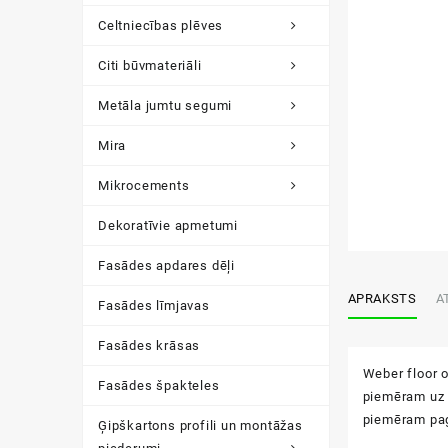
Celtniecības plēves
Citi būvmateriāli
Metāla jumtu segumi
Mira
Mikrocements
Dekoratīvie apmetumi
Fasādes apdares dēļi
APRAKSTS
A
Fasādes līmjavas
Fasādes krāsas
Weber floor o
Fasādes špakteles
piemēram uz 
piemēram pag
Ģipškartons profili un montāžas