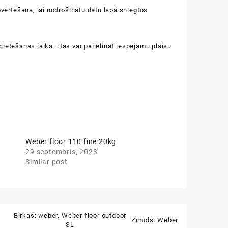
o
v
ē
r
t
ē
š
a
n
a
,
l
a
i
n
o
d
r
o
š
i
n
ā
t
u
d
a
t
u
l
a
p
ā
s
n
i
e
g
t
o
s
c
i
e
t
ē
š
a
n
a
s
l
a
i
k
ā
–
t
a
s
v
a
r
p
a
l
i
e
l
i
n
ā
t
i
e
s
p
ē
j
a
m
u
p
l
a
i
s
u
Weber floor 110 fine 20kg
29 septembris, 2023
Similar post
Birkas:
weber
,
Weber floor outdoor
Zīmols:
Weber
SL