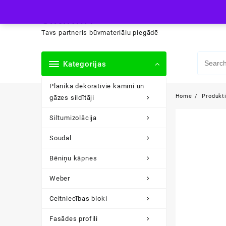
Skip
siltini.lv
to
content
Tavs partneris būvmateriālu piegādē
Kategorijas
Planika dekoratīvie kamīni un
Home
Produkt
gāzes sildītāji
Siltumizolācija
Soudal
Bēniņu kāpnes
Weber
Celtniecības bloki
Fasādes profili