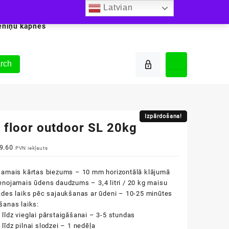
Latvian
ēniņu kāpnes
rch
Izpārdošana!
Izpārdošana!
 floor outdoor SL 20kg
iginal
Current
9.60
PVN iekļauts
ice
price
s:
is:
camais kārtas biezums – 10 mm horizontālā klājumā
2.30.
€19.60.
enojamais ūdens daudzums – 3,4 litri / 20 kg maisu
ādes laiks pēc sajaukšanas ar ūdeni – 10-25 minūtes
šanas laiks:
līdz vieglai pārstaigāšanai – 3-5 stundas
līdz pilnai slodzei – 1 nedēļa