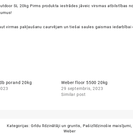
outdoor SL 20kg
P
i
r
m
s
p
r
o
d
u
k
t
a
i
e
s
t
r
ā
d
e
s
j
ā
v
e
i
c
v
i
r
s
m
a
s
a
t
b
i
l
stī
b
a
s
n
j
u
m
u
s
!
a
u
t
v
i
r
m
a
s
p
a
k
ļ
a
u
š
a
n
u
c
a
u
r
v
ē
j
a
m
u
n ti
e
š
a
i
s
a
u
l
e
s
g
a
i
s
m
a
s
i
e
d
a
r
b
ī
b
a
i
 db porand 20kg
Weber floor 5500 20kg
2023
29 septembris, 2023
Similar post
Kategorijas:
Grīdu līdzinātāji un gruntis
,
Pašizlīdzinošie maisījumi
,
Weber