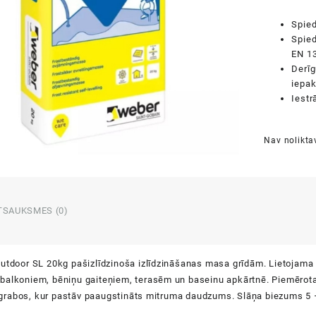
Spied
Spied
EN 1
Derīg
iepa
Iestr
Nav nolikta
TSAUKSMES (0)
utdoor SL 20kg pašizlīdzinoša izlīdzināšanas masa grīdām. Lietojama h
balkoniem, bēniņu gaiteņiem, terasēm un baseinu apkārtnē. Piemērota i
rabos, kur pastāv paaugstināts mitruma daudzums. Slāņa biezums 5