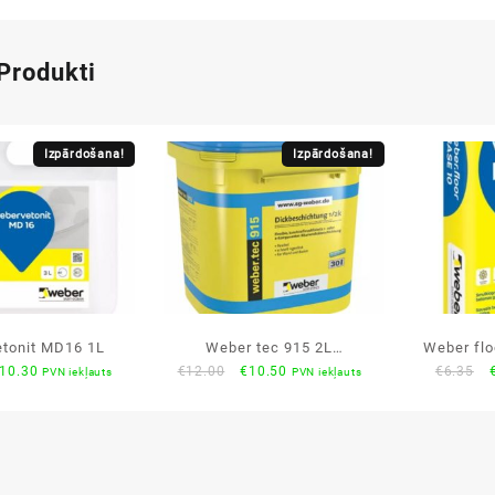
 Produkti
Izpārdošana!
Izpārdošana!
etonit MD16 1L
Weber tec 915 2L
Weber flo
riginal
Current
Original
Current
O
10.30
€
12.00
€
10.50
€
6.35
PVN iekļauts
PVN iekļauts
cietinātājs hidroizolācijai
rice
price
price
price
p
as:
is:
was:
is:
12.30.
€10.30.
€12.00.
€10.50.