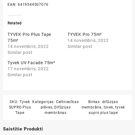
EAN: 6419544507076
Related
TYVEK Pro Plus Tape
TYVEK Pro 75m²
75m²
14 novembris, 2022
14 novembris, 2022
Similar post
Similar post
Tyvek UV Facade 75m²
17 novembris, 2022
Similar post
SKU:
Tyvek
Kategorijas:
Celtniecības
Birkas:
difūzijas
SUPRO Plus
plēves
,
Difūzijas
membrāna
,
tyvek
,
tyvek
Tape
membrānas
supro plus tape
Saistītie Produkti