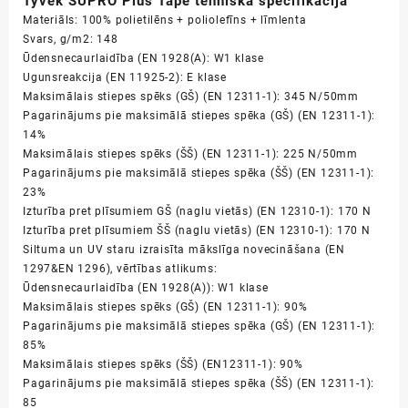
Tyvek SUPRO Plus Tape tehniskā specifikācija
Materiāls: 100% polietilēns + poliolefīns + līmlenta
Svars, g/m2: 148
Ūdensnecaurlaidība (EN 1928(A): W1 klase
Ugunsreakcija (EN 11925-2): E klase
Maksimālais stiepes spēks (GŠ) (EN 12311-1): 345 N/50mm
Pagarinājums pie maksimālā stiepes spēka (GŠ) (EN 12311-1):
14%
Maksimālais stiepes spēks (ŠŠ) (EN 12311-1): 225 N/50mm
Pagarinājums pie maksimālā stiepes spēka (ŠŠ) (EN 12311-1):
23%
Izturība pret plīsumiem GŠ (naglu vietās) (EN 12310-1): 170 N
Izturība pret plīsumiem ŠŠ (naglu vietās) (EN 12310-1): 170 N
Siltuma un UV staru izraisīta mākslīga novecināšana (EN
1297&EN 1296), vērtības atlikums:
Ūdensnecaurlaidība (EN 1928(A)): W1 klase
Maksimālais stiepes spēks (GŠ) (EN 12311-1): 90%
Pagarinājums pie maksimālā stiepes spēka (GŠ) (EN 12311-1):
85%
Maksimālais stiepes spēks (ŠŠ) (EN12311-1): 90%
Pagarinājums
pie
maksimālā stiepes
spēka
(ŠŠ) (EN 12311-1):
85