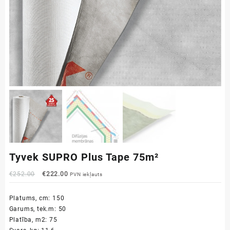
Tyvek SUPRO Plus Tape 75m²
Original
Current
€
252.00
€
222.00
PVN iekļauts
price
price
was:
is:
Platums, cm: 150
€252.00.
€222.00.
Garums, tek.m: 50
Platība, m2: 75