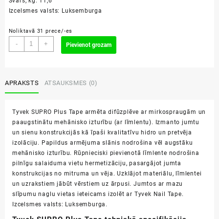
Svars, kg: 11,6
Izcelsmes valsts: Luksemburga
Noliktavā 31 prece/-es
Tyvek
-
+
Pievienot grozam
SUPRO
Plus
Tape
75m²
APRAKSTS
ATSAUKSMES (0)
daudzums
Tyvek SUPRO Plus Tape armēta difūzplēve ar mirkospraugām un
paaugstinātu mehānisko izturību (ar līmlentu). Izmanto jumtu
un sienu konstrukcijās kā īpaši kvalitatīvu hidro un pretvēja
izolāciju. Papildus armējuma slānis nodrošina vēl augstāku
mehānisko izturību. Rūpnieciski pievienotā līmlente nodrošina
pilnīgu salaiduma vietu hermetizāciju, pasargājot jumta
konstrukcijas no mitruma un vēja. Uzklājot materiālu, līmlentei
un uzrakstiem jābūt vērstiem uz ārpusi. Jumtos ar mazu
slīpumu naglu vietas ieteicams izolēt ar Tyvek Nail Tape.
Izcelsmes valsts: Luksemburga.