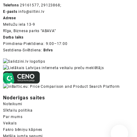
Telefons
29161577, 29123868;
E-pasts
info@siltini.lv
Adrese
Mellužu iela 13-9
Rīga, Biznesa parks “ABAVA”
Darba laiks
Pirmdiena-Piektdiena: 9:00–17:00
Sestdiena-Svētdiena:
Brīvs
Noderīgas saites
Noteikumi
Sīkfailu politika
Par mums
Veikals
Fakro bēniņu kāpnes
Metāla jumta segumi