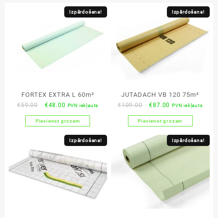
Izpārdošana!
Izpārdošana!
FORTEX EXTRA L 60m²
JUTADACH VB 120 75m²
Original
Current
Original
Current
€
59.00
€
48.00
€
109.00
€
87.00
PVN iekļauts
PVN iekļauts
price
price
price
price
Pievienot grozam
Pievienot grozam
was:
is:
was:
is:
€59.00.
€48.00.
€109.00.
€87.00.
Izpārdošana!
Izpārdošana!