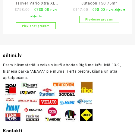
Isover Vario Xtra XL
Jutacon 150 75m²
Original
Current
Original
Current
€
758.00
€
738.00
€
117.00
€
98.00
PVN
PVN iekļauts
3.2x50m
price
price
price
price
iekļauts
Pievienot grozam
was:
is:
was:
is:
Pievienot grozam
€758.00.
€738.00.
€117.00.
€98.00.
siltini.lv
Esam būvmateriālu veikals kurš atrodas Rīgā mellužu ielā 13-9,
biznesa parkā “ABAVA” pie mums ir ērta piebraukšana un ātra
apkalpošana.
Kontakti