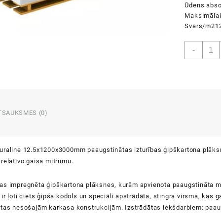
Ūdens abso
Maksimālai
Svars/m2
1
Rigip
-
PRO
Dural
12.5
daud
TSAUKSMES (0)
uraline 12.5x1200x3000mm paaugstinātas izturības ģipškartona plāks
relatīvo gaisa mitrumu.
s impregnēta ģipškartona plāksnes, kurām apvienota paaugstināta mitr
ir ļoti ciets ģipša kodols un speciāli apstrādāta, stingra virsma, kas g
tas nesošajām karkasa konstrukcijām. Izstrādātas iekšdarbiem: paaugs