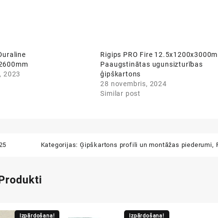
Duraline
Rigips PRO Fire 12.5x1200x3000
x2600mm
Paaugstinātas ugunsizturības
, 2023
ģipškartons
28 novembris, 2024
Similar post
25
Kategorijas:
Ģipškartons profili un montāžas piederumi
,
 Produkti
Izpārdošana!
Izpārdošana!