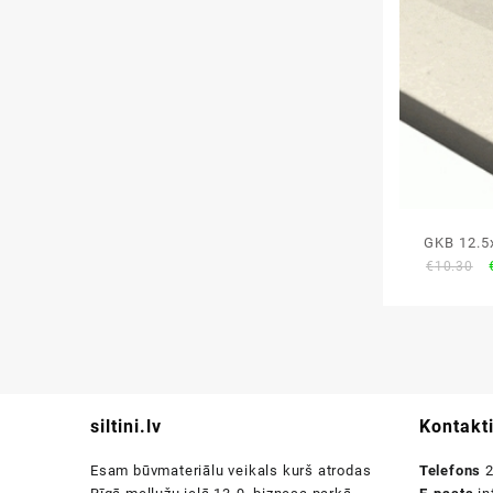
GKB 12.
€
10.30
Gyproc st
siltini.lv
Kontakt
Esam būvmateriālu veikals kurš atrodas
Telefons
2