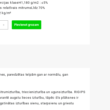
rcijas klase
H1,180 g/m2 : ≤5%
s relatīvais mitrums
Līdz 70%
2 kg/m²
s
Pievienot grozam
+
ine
x1200x3000mm
zums
nes, paredzētas telpām gan ar normālu, gan
umizturība, triecienizturība un ugunsizturība. RIGIPS
arantē augstu lieces izturību, tāpēc šīs plāksnes ir
tinātas izturības sienu, starpsienu un griestu