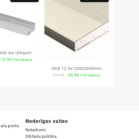
A50 3m Ultrastil
riginal
Current
€
10.90
PVN iekļauts
rice
price
GKB 12.5x1200x2600mm
was:
is:
Original
Current
€
9.70
€
8.60
PVN iekļauts
Gyproc standarta plāksne
€12.70.
€10.90.
price
price
was:
is:
€9.70.
€8.60.
Noderīgas saites
Noteikumi
Sīkfailu politika