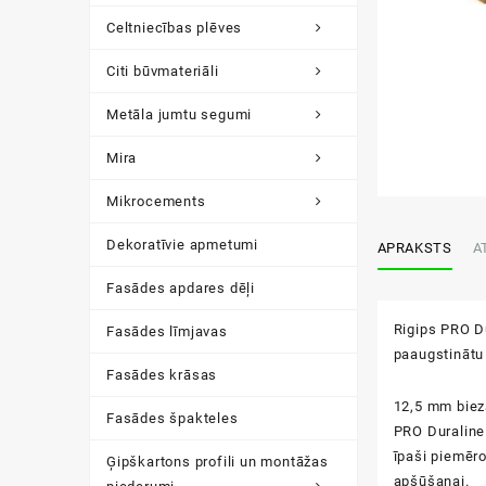
Celtniecības plēves
Citi būvmateriāli
Metāla jumtu segumi
Mira
Mikrocements
Dekoratīvie apmetumi
APRAKSTS
A
Fasādes apdares dēļi
Rigips PRO D
Fasādes līmjavas
paaugstinātu 
Fasādes krāsas
12,5 mm bieza
Fasādes špakteles
PRO Duraline 
īpaši piemēro
Ģipškartons profili un montāžas
apšūšanai.