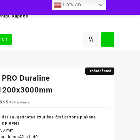
Latvian
ēniņu kāpnes
rch
Izpārdošana!
Izpārdošana!
s PRO Duraline
x1200x3000mm
iginal
Current
8.95
PVN iekļauts
ice
price
s:
is:
eids
Paaugstinātas izturības ģipškartona plāksne
2.15.
€18.95.
s
DFIREH1
.50 mm
bas klase
A2-s1, d0