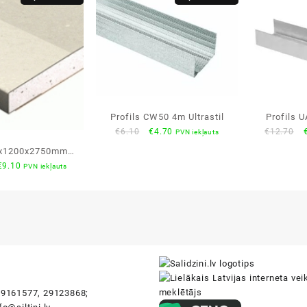
Profils CW50 4m Ultrastil
Profils U
Original
Current
O
€
6.10
€
4.70
€
12.70
PVN iekļauts
price
price
p
5x1200x2750mm
was:
is:
Original
Current
€
9.10
PVN iekļauts
andarta plāksne
€6.10.
€4.70.
price
price
was:
is:
€10.30.
€9.10.
i
9161577, 29123868;