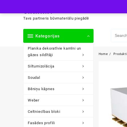
Skip
siltini.lv
to
content
Tavs partneris būvmateriālu piegādē
Kategorijas
Planika dekoratīvie kamīni un
Home
Produkt
gāzes sildītāji
Siltumizolācija
Soudal
Bēniņu kāpnes
Weber
Celtniecības bloki
Fasādes profili