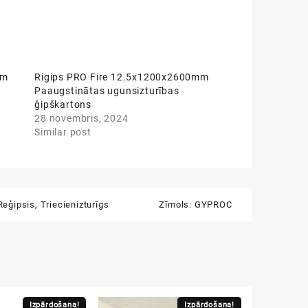
mm
Rigips PRO Fire 12.5x1200x2600mm
Paaugstinātas ugunsizturības
ģipškartons
28 novembris, 2024
Similar post
Reģipsis
,
Triecienizturīgs
Zīmols:
GYPROC
Izpārdošana!
Izpārdošana!