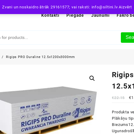
Zvani un noskaidro ātrāk 29161577; vai raksti: info@siltini.lv
Aizvērt
Kontakti
Piegāde
Jaunumi
Fakro b
Sea
i
Rigips PRO Duraline 12.5x1200x3000mm
Rigip
12.5
Or
€
22.15
€
1
pr
wa
Produkta v
€2
Plākšņu tip
Biezums
12
Ugunsdrošī