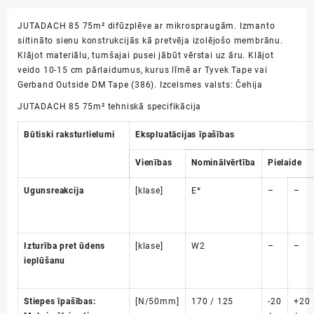
JUTADACH 85 75m² difūzplēve ar mikrospraugām. Izmanto
siltināto sienu konstrukcijās kā pretvēja izolējošo membrānu.
Klājot materiālu, tumšajai pusei jābūt vērstai uz āru. Klājot
veido 10-15 cm pārlaidumus, kurus līmē ar Tyvek Tape vai
Gerband Outside DM Tape (386). Izcelsmes valsts: Čehija
JUTADACH 85 75m² tehniskā specifikācija
Būtiski raksturlielumi
Ekspluatācijas īpašības
Vienības
Nominālvērtība
Pielaide
Ugunsreakcija
[klase]
E*
–
–
Izturība pret ūdens
[klase]
W2
–
–
ieplūšanu
Stiepes īpašības:
[N/50mm]
170 / 125
-20
+20