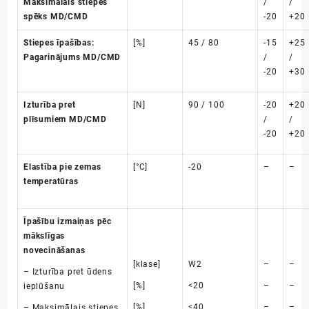
Maksimālais stiepes
/
/
spēks MD/CMD
-20
+20
Stiepes īpašības:
[%]
45 / 80
-15
+25
Pagarinājums
MD/CMD
/
/
-20
+30
Izturība pret
[N]
90 / 100
-20
+20
plīsumiem
MD/CMD
/
/
-20
+20
Elastība pie zemas
[°C]
-20
–
–
temperatūras
Īpašību izmaiņas pēc
mākslīgas
novecināšanas
[klase]
W2
–
–
– Izturība pret ūdens
[%]
<20
–
–
ieplūšanu
[%]
<40
–
–
– Maksimālais stiepes