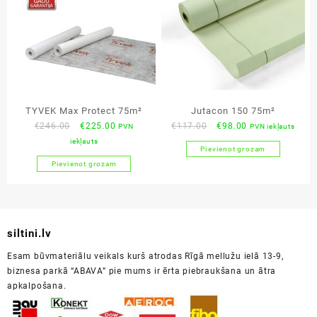
TYVEK Max Protect 75m²
Jutacon 150 75m²
Original
Current
Original
Current
€
246.00
€
225.00
€
117.00
€
98.00
PVN
PVN iekļauts
price
price
price
price
iekļauts
Pievienot grozam
was:
is:
was:
is:
Pievienot grozam
€246.00.
€225.00.
€117.00.
€98.00.
siltini.lv
Esam būvmateriālu veikals kurš atrodas Rīgā mellužu ielā 13-9,
biznesa parkā “ABAVA” pie mums ir ērta piebraukšana un ātra
apkalpošana.