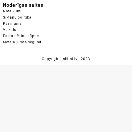
Noderīgas saites
Noteikumi
Sīkfailu politika
Par mums
Veikals
Fakro bēniņu kāpnes
Metāla jumta segumi
Copyright | siltini.lv | 2023