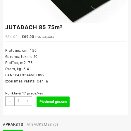
JUTADACH 85 75m²
Original
Current
€
84.00
€
69.00
PVN iekļauts
price
price
was:
is:
Platums, cm: 150
€84.00.
€69.00.
Garums, tek.m: 50
Platība, m2: 75
Svars, kg: 6.4
EAN: 6419544501852
Izcelsmes valsts: Čehija
Noliktavā 17 prece/-es
JUTADACH
-
+
Pievienot grozam
85
75m²
daudzums
APRAKSTS
ATSAUKSMES (0)