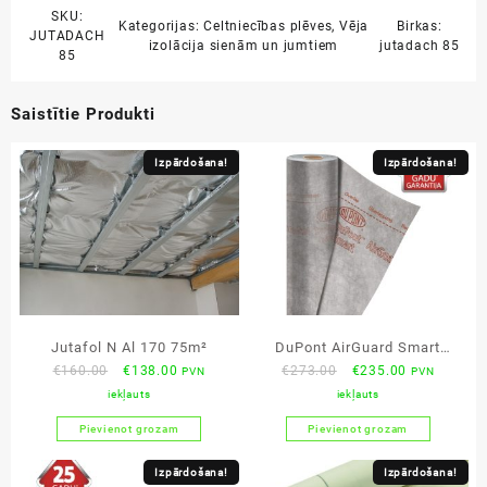
SKU:
Kategorijas:
Celtniecības plēves
,
Vēja
Birkas:
JUTADACH
izolācija sienām un jumtiem
jutadach 85
85
Saistītie Produkti
Izpārdošana!
Izpārdošana!
Jutafol N Al 170 75m²
DuPont AirGuard Smart
Original
Current
Original
Current
€
160.00
€
138.00
€
273.00
€
235.00
PVN
PVN
75m² tvaika izolācija
price
price
price
price
iekļauts
iekļauts
was:
is:
was:
is:
Pievienot grozam
Pievienot grozam
€160.00.
€138.00.
€273.00.
€235.00.
Izpārdošana!
Izpārdošana!