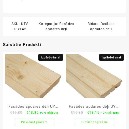
SKU:
UTV
Kategorija:
Fasādes
Birkas:
fasādes
18x145
apdares dēļi
apdares dēļi
Saistītie Produkti
Izpārdošana!
Izpārdošana!
Fasādes apdares dēļi UYSk
Fasādes apdares dēļi UYVk
Original
Current
Original
Current
€
16.80
€
13.85
€
16.80
€
13.15
PVN iekļauts
PVN iekļauts
21×145 AB egle zāģēta
21×145 AB egle zāģēta
price
price
price
price
virsma
virsma
Pievienot grozam
Pievienot grozam
was:
is:
was:
is: