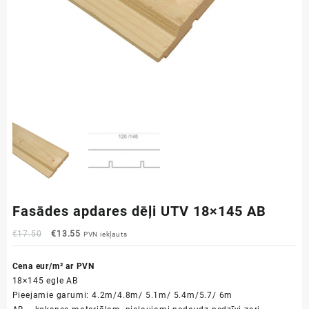
Fasādes apdares dēļi UTV 18×145 AB
Original
Current
€
17.50
€
13.55
PVN iekļauts
price
price
was:
is:
Cena eur/m² ar PVN
€17.50.
€13.55.
18×145 egle AB
Pieejamie garumi: 4.2m/4.8m/ 5.1m/ 5.4m/5.7/ 6m