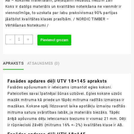
AB – koksnes materiālam, pieļaujami nedaudz nedzīvi zari
Koks ir dabīgs materiāls un kvalitātes noteikšana ne vienmēr ir
viennozīmīga, to uzskata par labu praksi
vismaz 90% partijas
jāatbilst kvalitātes klases prasībām. / NORDIC TIMBER –
Vērtēšanas Noteikumi /
Fasādes
-
+
Pievienot grozam
apdares
dēļi
UTV
18x145
APRAKSTS
ATSAUKSMES (0)
AB
daudzums
Fasādes apdares dēļi UTV 18×145 apraksts
Fasādes apšuvumam ir ieteicams izmantot egles koksni.
Pateicoties savai īpatnējai šūnas uzbūvei. Egles koksne uzsūc
mazāk mitruma kā priede un tāpēc mitruma radītās izmaiņas ir
mazākas. Koksne spēj līdzsvarot laika apstākļu izmaiņu radītās
mitruma satura svārstības labāk, ja materiāls biezāks. Tāpēc
ārējā apšuvuma dēļu ieteicamais biezums ir vismaz 21 mm. Dēļi
ir rūpnieciski žāvēti (mitrums 16% +- 2%) kvalitātes klase ir AB.