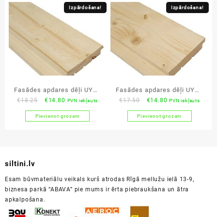
€16.80.
€13.85.
€16.80.
€13.15.
Izpārdošana!
Izpārdošana!
Fasādes apdares dēļi UYVk
Fasādes apdares dēļi UYSk
Original
Current
Original
Current
€
18.25
€
14.80
€
17.50
€
14.80
PVN iekļauts
PVN iekļauts
21×120 AB egle zāģēta
21×120 AB egle zāģēta
price
price
price
price
virsma
virsma
Pievienot grozam
Pievienot grozam
was:
is:
was:
is:
€18.25.
€14.80.
€17.50.
€14.80.
siltini.lv
Esam būvmateriālu veikals kurš atrodas Rīgā mellužu ielā 13-9,
biznesa parkā “ABAVA” pie mums ir ērta piebraukšana un ātra
apkalpošana.