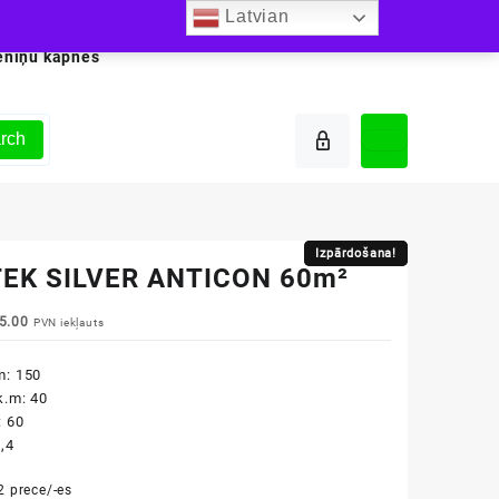
Latvian
ēniņu kāpnes
rch
Izpārdošana!
Izpārdošana!
EK SILVER ANTICON 60m²
iginal
Current
5.00
PVN iekļauts
ice
price
s:
is:
m: 150
3.00.
€45.00.
k.m: 40
: 60
8,4
2 prece/-es