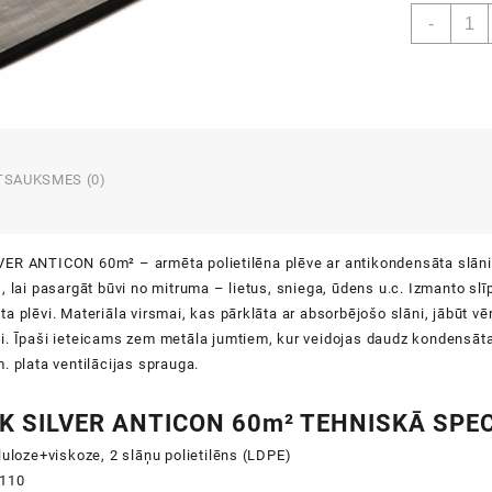
ELKA
-
SILVE
ANTI
60m²
daud
TSAUKSMES (0)
ER ANTICON 60m² – armēta polietilēna plēve ar antikondensāta slāni. 
, lai pasargāt būvi no mitruma – lietus, sniega, ūdens u.c. Izmanto slīpo
a plēvi. Materiāla virsmai, kas pārklāta ar absorbējošo slāni, jābūt vēr
. Īpaši ieteicams zem metāla jumtiem, kur veidojas daudz kondensāta.
. plata ventilācijas sprauga.
K SILVER ANTICON 60m² TEHNISKĀ SPEC
luloze+viskoze, 2 slāņu polietilēns (LDPE)
 110