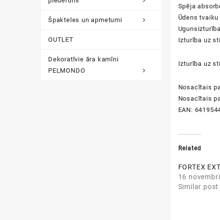
piederumi
Spēja absorb
Ūdens tvaiku
Špakteles un apmetumi
Ugunsizturīb
OUTLET
Izturība uz s
Dekoratīvie āra kamīni
Izturība uz 
PELMONDO
Nosacītais p
Nosacītais
p
EAN: 641954
Related
FORTEX EXT
16 novembri
Similar post