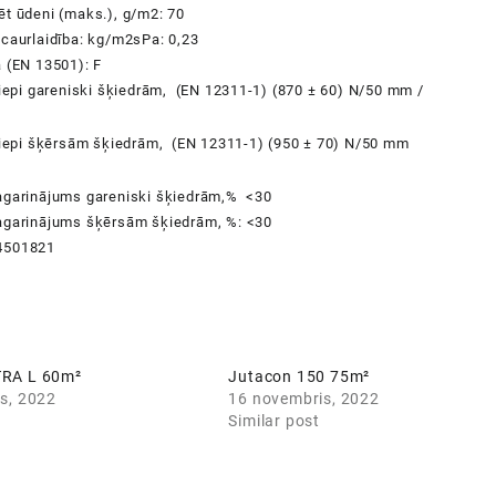
ēt ūdeni (maks.), g/m2: 70
 caurlaidība: kg/m2sPa: 0,23
a (EN 13501): F
tiepi gareniski šķiedrām, (EN 12311-1) (870 ± 60) N/50 mm /
stiepi šķērsām šķiedrām, (EN 12311-1) (950 ± 70) N/50 mm
agarinājums gareniski šķiedrām,% <30
agarinājums
šķērsām
šķiedrām, %: <30
4501821
RA L 60m²
Jutacon 150 75m²
s, 2022
16 novembris, 2022
Similar post