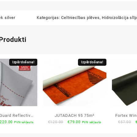
ek silver
Kategorijas:
Celtniecības plēves
,
Hidroizolācija sl
 Produkti
Izpārdošana!
Izpārdošana!
Guard Reflective
JUTADACH 95 75m²
Fortex Wi
riginal
Current
Original
Current
O
220.00
€
120.00
€
79.00
€
57.00
PVN iekļauts
PVN iekļauts
aika izolācija
dif
rice
price
price
price
p
mik
as:
is:
was:
is: