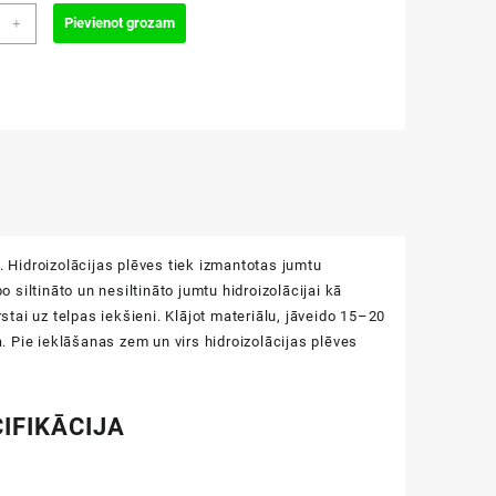
TEK
Pievienot grozam
+
R
CON
zums
Hidroizolācijas plēves tiek izmantotas jumtu
 siltināto un nesiltināto jumtu hidroizolācijai kā
stai uz telpas iekšieni. Klājot materiālu, jāveido 15–20
 Pie ieklāšanas zem un virs hidroizolācijas plēves
IFIKĀCIJA