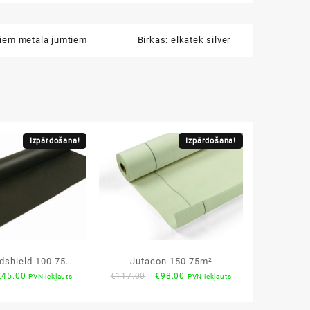
īpiem metāla jumtiem
Birkas:
elkatek silver
Izpārdošana!
Izpārdošana!
ndshield 100 75m²
Jutacon 150 75m²
riginal
Current
Original
Current
€
45.00
€
117.00
€
98.00
PVN iekļauts
PVN iekļauts
ūzplēve ar
rice
price
price
price
rospraugām
was:
is:
was:
is: