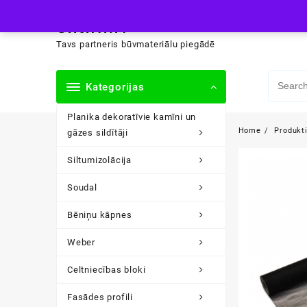
Skip
siltini.lv
to
content
Tavs partneris būvmateriālu piegādē
Kategorijas
Planika dekoratīvie kamīni un
Home
Produkt
gāzes sildītāji
Siltumizolācija
Soudal
Bēniņu kāpnes
Weber
Celtniecības bloki
Fasādes profili