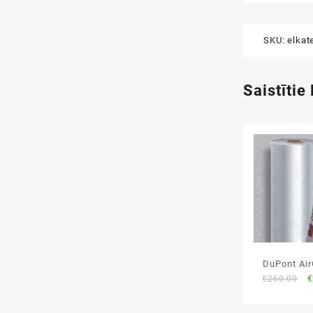
SKU:
elkat
Saistītie
DuPont Air
O
€
260.00
€
75m² tv
p
w