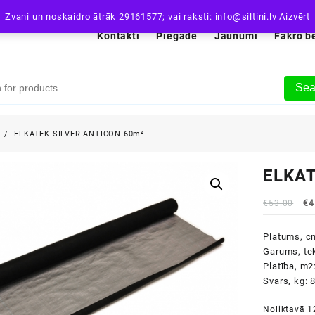
Zvani un noskaidro ātrāk 29161577; vai raksti: info@siltini.lv
Aizvērt
Kontakti
Piegāde
Jaunumi
Fakro b
Sea
i
ELKATEK SILVER ANTICON 60m²
ELKAT
Or
€
53.00
€
4
pr
wa
Platums, c
€5
Garums, te
Platība, m2
Svars, kg: 
Noliktavā 1