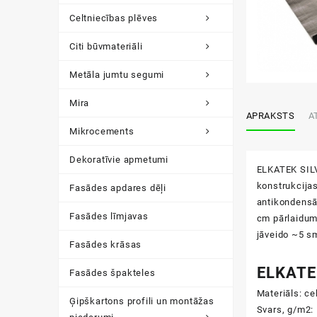
Celtniecības plēves
Citi būvmateriāli
Metāla jumtu segumi
Mira
APRAKSTS
A
Mikrocements
Dekoratīvie apmetumi
ELKATEK SILV
konstrukcijas
Fasādes apdares dēļi
antikondensāt
Fasādes līmjavas
cm pārlaidumi
jāveido ~5 sm
Fasādes krāsas
ELKATE
Fasādes špakteles
Materiāls: ce
Ģipškartons profili un montāžas
Svars, g/m2: